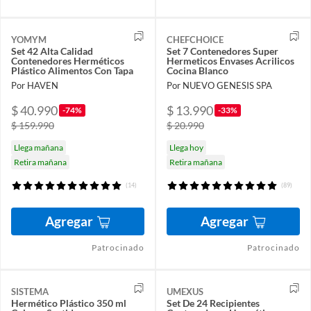
YOMYM
CHEFCHOICE
Set 42 Alta Calidad
Set 7 Contenedores Super
Contenedores Herméticos
Hermeticos Envases Acrilicos
Plástico Alimentos Con Tapa
Cocina Blanco
Por HAVEN
Por NUEVO GENESIS SPA
$ 40.990
$ 13.990
-74%
-33%
$ 159.990
$ 20.990
Llega mañana
Llega hoy
Retira mañana
Retira mañana
(14)
(89)
Agregar
Agregar
Patrocinado
Patrocinado
SISTEMA
UMEXUS
Hermético Plástico 350 ml
Set De 24 Recipientes