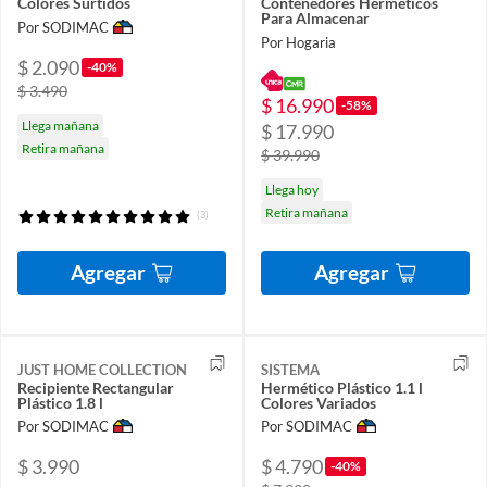
Colores Surtidos
Contenedores Herméticos
Para Almacenar
Por SODIMAC
Por Hogaria
$ 2.090
-40%
$ 3.490
$ 16.990
-58%
Llega mañana
$ 17.990
Retira mañana
$ 39.990
Llega hoy
Retira mañana
(3)
Agregar
Agregar
JUST HOME COLLECTION
SISTEMA
Recipiente Rectangular
Hermético Plástico 1.1 l
Plástico 1.8 l
Colores Variados
Por SODIMAC
Por SODIMAC
$ 3.990
$ 4.790
-40%