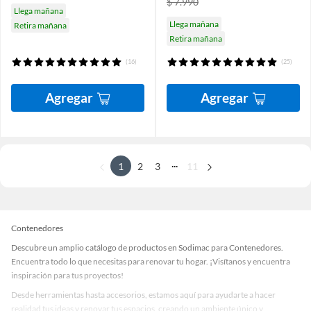
$ 7.990
Llega mañana
Llega mañana
Retira mañana
Retira mañana
(16)
(25)
Agregar
Agregar
...
1
2
3
11
Contenedores
Descubre un amplio catálogo de productos en Sodimac para Contenedores.
Encuentra todo lo que necesitas para renovar tu hogar. ¡Visítanos y encuentra
inspiración para tus proyectos!
Desde herramientas hasta accesorios, estamos aquí para ayudarte a hacer
realidad tus ideas y renovar tus espacios, creando un ambiente único y