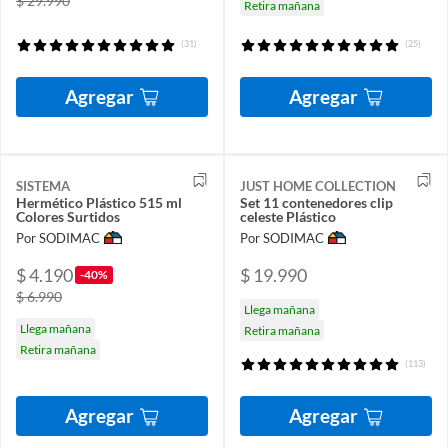
$ 29.990
Retira mañana
(31)
(25)
Agregar
Agregar
SISTEMA
JUST HOME COLLECTION
Hermético Plástico 515 ml
Set 11 contenedores clip
Colores Surtidos
celeste Plástico
Por SODIMAC
Por SODIMAC
$ 4.190
$ 19.990
-40%
$ 6.990
Llega mañana
Llega mañana
Retira mañana
Retira mañana
(113)
Agregar
Agregar