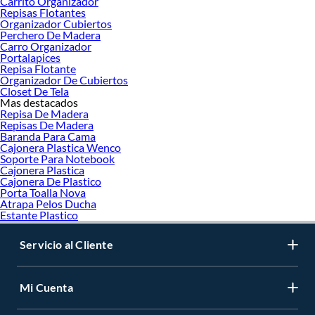
Carrito Organizador
Repisas Flotantes
Organizador Cubiertos
Perchero De Madera
Carro Organizador
Portalapices
Repisa Flotante
Organizador De Cubiertos
Closet De Tela
Mas destacados
Repisa De Madera
Repisas De Madera
Baranda Para Cama
Cajonera Plastica Wenco
Soporte Para Notebook
Cajonera Plastica
Cajonera De Plastico
Porta Toalla Nova
Atrapa Pelos Ducha
Estante Plastico
Servicio al Cliente
Mi Cuenta