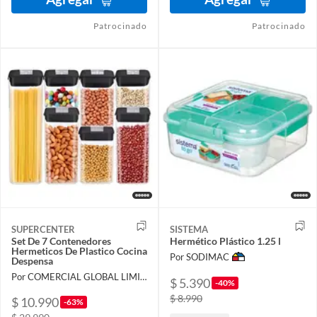
Patrocinado
Patrocinado
SUPERCENTER
SISTEMA
Set De 7 Contenedores
Hermético Plástico 1.25 l
Hermeticos De Plastico Cocina
Por SODIMAC
Despensa
Por COMERCIAL GLOBAL LIMITADA
$ 5.390
-40%
$ 8.990
$ 10.990
-63%