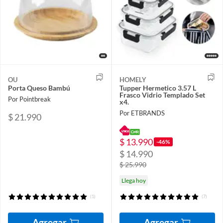
OU
HOMELY
Porta Queso Bambú
Tupper Hermetico 3.57 L
Frasco Vidrio Templado Set
Por Pointbreak
x4.
Por ETBRANDS
$ 21.990
$ 13.990
-46%
$ 14.990
$ 25.990
Llega hoy
(1)
(7)
Agregar
Agregar