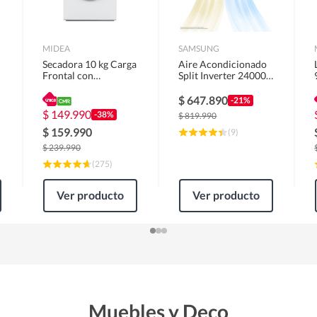
MIDEA
SAMSUNG
Secadora 10 kg Carga
Aire Acondicionado
Frontal con
Split Inverter 24000
Evacuación Blanco
BTU
MD100A100/W2
$
647.890
-21%
$
149.990
-38%
$
819.990
$
159.990
(
9
)
$
239.990
(
275
)
Ver producto
Ver producto
Muebles y Deco