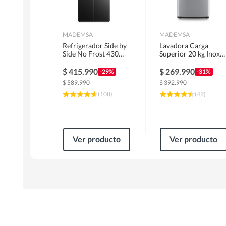
MADEMSA
MADEMSA
Refrigerador Side by
Lavadora Carga
Side No Frost 430
Superior 20 kg Inox
Litros Negro
MDWMT20S
MAS430B
$
415.990
$
269.990
-29%
-31%
$
589.990
$
392.990
(
108
)
(
49
)
Ver producto
Ver producto