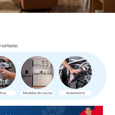
e soñaste.
dros
Muebles de cocina
Automotriz