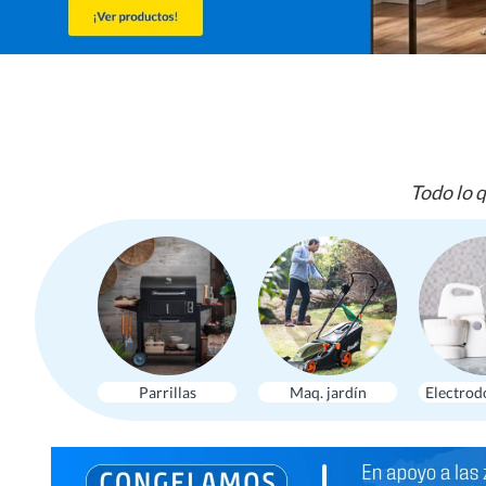
Todo lo q
Parrillas
Maq. jardín
Electrod