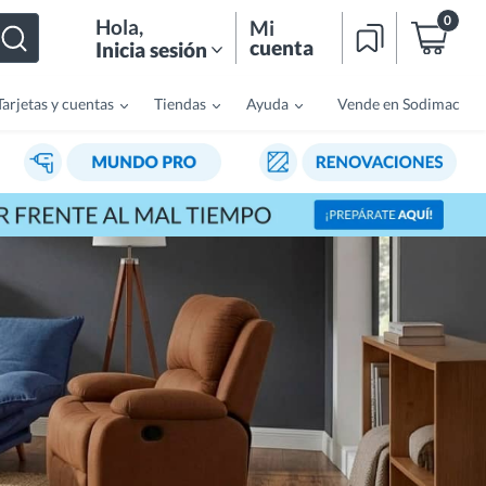
0
Hola
,
Mi
cuenta
Inicia sesión
Tarjetas y cuentas
Tiendas
Ayuda
Vende en Sodimac