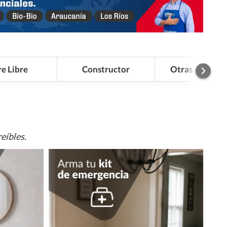
re Libre
Constructor
Otras Categor
eíbles.