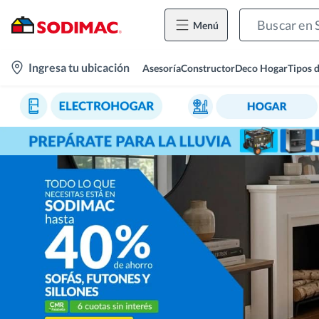
Menú
location-
Ingresa tu ubicación
Asesoría
Constructor
Deco Hogar
Tipos 
icon