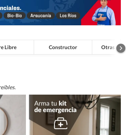
re Libre
Constructor
Otras Categor
eíbles.