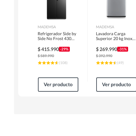
MADEMSA
MADEMSA
Refrigerador Side by
Lavadora Carga
Side No Frost 430
Superior 20 kg Inox
Litros Negro
MDWMT20S
MAS430B
$
415.990
$
269.990
-29%
-31%
$
589.990
$
392.990
(
108
)
(
49
)
Ver producto
Ver producto