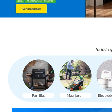
Todo lo q
Parrillas
Maq. jardín
Electrod