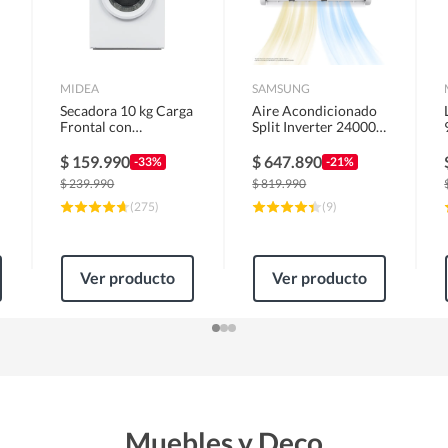
MIDEA
SAMSUNG
Secadora 10 kg Carga
Aire Acondicionado
Frontal con
Split Inverter 24000
Evacuación Blanco
BTU
MD100A100/W2
$
159.990
$
647.890
-33%
-21%
$
239.990
$
819.990
(
275
)
(
9
)
Ver producto
Ver producto
Muebles y Deco