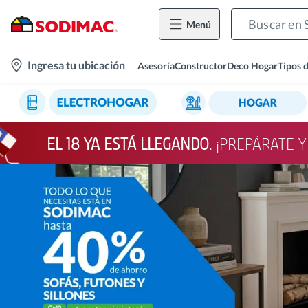
Menú
location-
Ingresa tu ubicación
Asesoría
Constructor
Deco Hogar
Tipos 
icon
EL 18 YA ESTÁ LLEGANDO
. ¡PREPÁRATE 