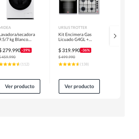
MIDEA
URSUS TROTTER
MIDEA
Lavadora/secadora
Kit Encimera Gas
Lavadora 
9.5/7 kg Blanco
Licuado G4GL +
Superior 1
MLSF-095B/W
Campana 60cm Inox
MLS-155G
1 Motor FF60IN +
$
279.990
$
319.990
$
229.99
-39%
-36%
Horno EPC4NIG
$
459.990
$
499.990
$
309.990
(
112
)
(
138
)
Ver producto
Ver producto
Ver pr