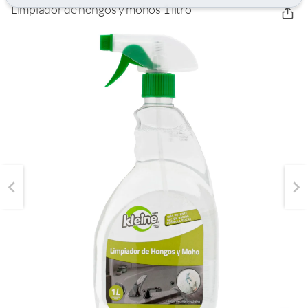
r
Limpiador de hongos y mohos 1 litro
r
a
r