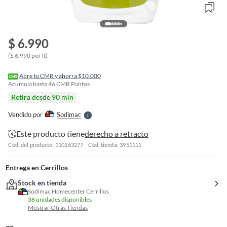
$ 6.990
o
f
($ 6.990 por lt)
n
I
r
Abre tu CMR y ahorra $10.000
e
Acumula hasta
46
CMR Puntos
l
Retira desde 90 min
l
e
Vendido por
Sodimac
S
Este producto tiene
derecho a retracto
Cód. del producto: 110263277
Cód. tienda: 3951111
Entrega en
Cerrillos
Stock en tienda
Sodimac Homecenter Cerrillos
38 unidades disponibles
Mostrar Otras Tiendas