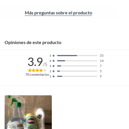
Más preguntas sobre el producto
Opiniones de este producto
35
5
3.9
14
4
/5
7
3
5
2
70
comentarios
9
1