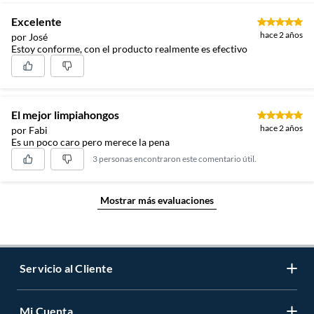
Excelente
hace 2 años
por José
Estoy conforme, con el producto realmente es efectivo
El mejor limpiahongos
hace 2 años
por Fabi
Es un poco caro pero merece la pena
3 personas encontraron este comentario útil.
Mostrar más evaluaciones
Servicio al Cliente
Mi Cuenta
Contáctanos