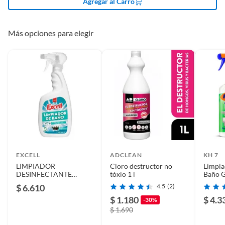
Agregar al Carro
rendimiento no aplica, ya que la cantidad necesaria
dependerá de la superficie a limpiar.
Más opciones para elegir
EXCELL
ADCLEAN
KH 7
LIMPIADOR
Cloro destructor no
Limpia
DESINFECTANTE
tóxio 1 l
Baño G
BAÑOS EXCELL 500 CC
$ 6.610
4.5
(2)
$ 1.180
$ 4.3
-30%
$ 1.690