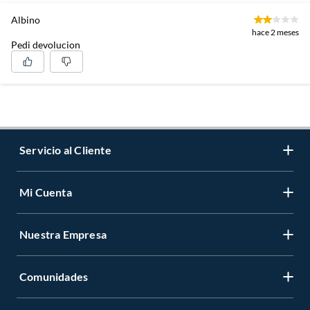
Albino
hace 2 meses
Pedi devolucion
Servicio al Cliente
Mi Cuenta
Contáctanos
Medios de Pago
Nuestra Empresa
Registrate
Cambios y Devoluciones
Cambiar Contraseña
Tiendas y horarios
Comunidades
Sobre Nosotros
Mis Compras
Garantía Legal
Venta Empresa