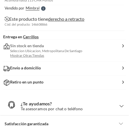
Acumula hasta
113
CMR Puntos
e
Vendido por
Mimbral
S
Este producto tiene
derecho a retracto
Cód. del producto: 146608866
Entrega en
Cerrillos
Sin stock en tienda
Seleccion Ubicacion, Metropolitana De Santiago
Mostrar Otras Tiendas
Envío a domicilio
Retiro en un punto
¿Te ayudamos?
¿
T
Te asesoramos por chat o teléfono
e
a
y
u
d
Satisfacción garantizada
a
m