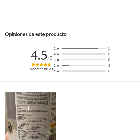
Opiniones de este producto
5
5
4.5
0
4
/5
0
3
1
2
6
comentarios
0
1