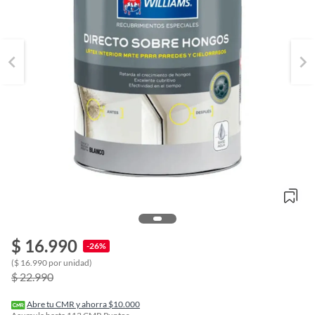
o
$ 16.990
-26%
f
n
($ 16.990 por unidad)
I
$ 22.990
r
e
l
Abre tu CMR y ahorra $10.000
l