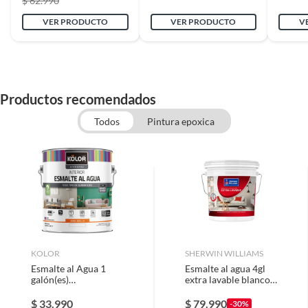
$ 62.990
Contenido
1
VER PRODUCTO
VER PRODUCTO
V
Rendimiento por capa
9
Productos recomendados
Todos
Pintura epoxica
KOLOR
SHERWIN WILLIAMS
Esmalte al Agua 1
Esmalte al agua 4gl
galón(es)
extra lavable blanco
Semibrillante Blanco
Sherwin Williams
$
33.990
$
79.990
-30%