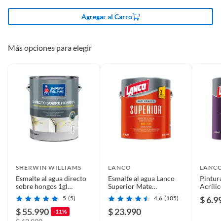
proporciona una excelente adherencia y durabilidad,
Agregar al Carro
con un secado rápido que facilita su aplicación. Es la
Superficie de
Concreto
opción perfecta para quienes buscan un acabado
aplicación
duradero y eficaz en ambientes húmedos o propensos
Más opciones para elegir
al moho.
Acabado
Satín
___________________________________________________
Secado final
6 h
Color
-
Rendimiento
8-10 m²
SHERWIN WILLIAMS
LANCO
LANC
Esmalte al agua directo
Esmalte al agua Lanco
Pintur
sobre hongos 1gl
Superior Mate
Acríli
Tiempo de espera 2ª
2 horas
Sherwin Williams
Interior/Exterior 1 gl
Ladrill
5
(5)
4.6
(105)
$ 6.9
mano
$ 55.990
$ 23.990
-11%