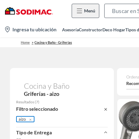
Menú
location-
Ingresa tu ubicación
Asesoría
Constructor
Deco Hogar
Tipos 
icon
Home
Cocina y Baño - Griferías
Ordena
Recom
Cocina y Baño
Griferías - aizo
Resultados
(
7
)
Filtro seleccionado
aizo
Tipo de Entrega