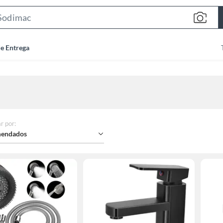
Search
Bar
de Entrega
r por
:
endados