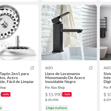
AIZO
AIZ
y Tapón 2en1 para
Llave de Lavamanos
Sis
tos, Acero
Monomando De Acero
Inte
ble, Fácil de Limpiar
Inoxidable Negro
Digi
Fun
 Shop
Por Aizo Shop
Por 
0
$ 15.990
$ 1
-64%
-56%
$ 35.990
$ 29
oy
Llega mañana