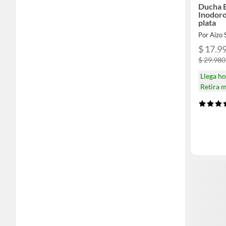
Ducha 
Inodoro
plata
Por Aizo
$ 17.9
$ 29.980
Llega h
Retira 