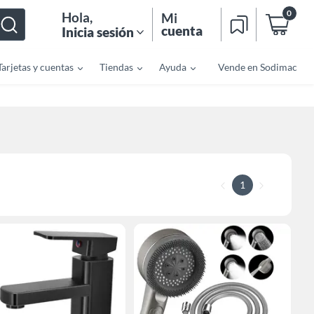
0
Hola
,
Mi
cuenta
Inicia sesión
Tarjetas y cuentas
Tiendas
Ayuda
Vende en Sodimac
1