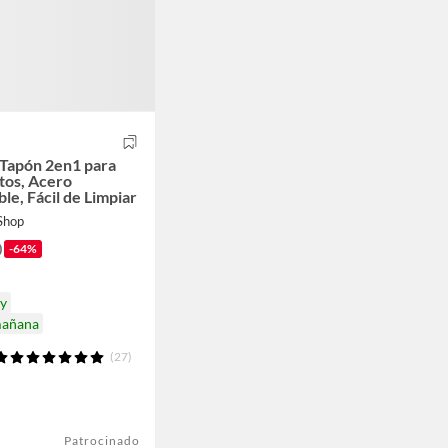
y Tapón 2en1 para
tos, Acero
ble, Fácil de Limpiar
 Shop
0
-64%
oy
mañana
(27)
Patrocinado