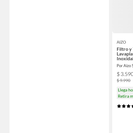
AIZO
Filtro 
Lavapla
Inoxida
Por Aizo
$ 3.59
$ 9.990
Llega h
Retira 