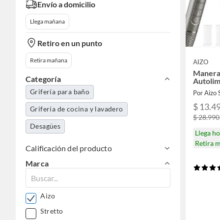
Envío a domicilio
Llega mañana
Retiro en un punto
Retira mañana
AIZO
Maneral
Categoría
Autolim
Grifería para baño
Por Aizo
$ 13.4
Grifería de cocina y lavadero
$ 28.990
Desagües
Llega h
Retira 
Calificación del producto
Marca
Aizo
Stretto