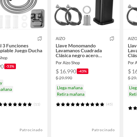
AIZO
AIZ
 3 Funciones
Llave Monomando
Lla
piable Juego Ducha
Lavamanos Cuadrada
Lav
Clásica negro acero
Clás
 Shop
inoxidable
inox
Por Aizo Shop
Por 
90
-53%
$ 16.990
$ 1
-43%
$ 29.990
$ 29
oy
Llega mañana
Lle
mañana
Retira mañana
Ret
(11)
(45)
Patrocinado
Patrocinado