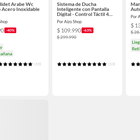
Bidet Arabe Wc
Sistema de Ducha
Man
 Acero Inoxidable
Inteligente con Pantalla
Aut
Digital - Control Táctil 4
Por 
Funciones
 Shop
Por Aizo Shop
$ 1
90
$ 109.990
-40%
-63%
$ 28
$ 299.990
Lleg
oy
Ret
mañana
(15)
(13)