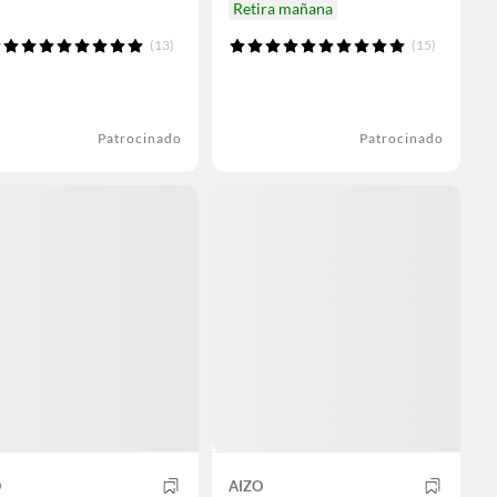
Retira mañana
(13)
(15)
Patrocinado
Patrocinado
O
AIZO