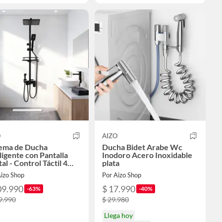
O
AIZO
tema de Ducha
Ducha Bidet Arabe Wc
ligente con Pantalla
Inodoro Acero Inoxidable
tal - Control Táctil 4
plata
ciones
Aizo Shop
Por Aizo Shop
09.990
$ 17.990
-63%
-40%
9.990
$ 29.980
Llega hoy