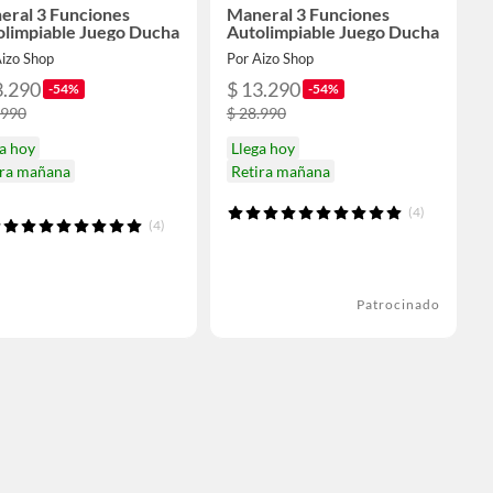
eral 3 Funciones
Maneral 3 Funciones
olimpiable Juego Ducha
Autolimpiable Juego Ducha
Aizo Shop
Por Aizo Shop
3.290
$ 13.290
-54%
-54%
.990
$ 28.990
a hoy
Llega hoy
ira mañana
Retira mañana
(4)
(4)
Patrocinado