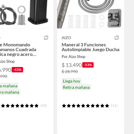
O
AIZO
ve Monomando
Maneral 3 Funciones
amanos Cuadrada
Autolimpiable Juego Ducha
ica negro acero
Por Aizo Shop
idable
Aizo Shop
$ 13.490
-53%
6.990
-43%
$ 28.990
.990
Llega hoy
ga mañana
Retira mañana
ira mañana
(45)
(11)