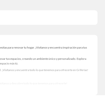
itas para renovar tu hogar. ¡Visítanos y encuentra inspiración para tus
novar tus espacios, creando un ambiente único y personalizado. Explora
 espacio más tú.
 ¡Visítanos y encuentra todo lo que tenemos para ofrecerte en Griferías!
Visítanos y descubre todo lo que tenemos para ofrecerte!
 para tus proyectos de renovación y decoración. ¡Visítanos y haz tus ideas