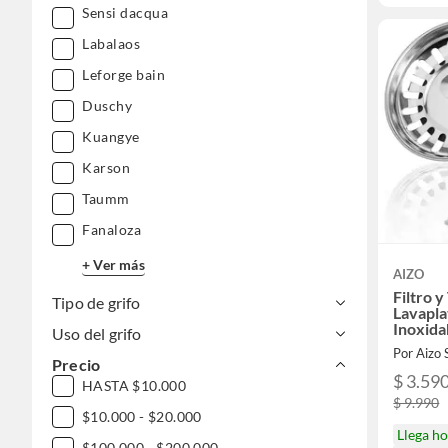
Sensi dacqua
Labalaos
Leforge bain
Duschy
Kuangye
Karson
Taumm
Fanaloza
+ Ver más
AIZO
Filtro 
Tipo de grifo
Lavapla
Inoxida
Uso del grifo
Por Aizo
Precio
$ 3.59
HASTA $10.000
$ 9.990
$10.000 - $20.000
Llega h
$100.000 - $200.000