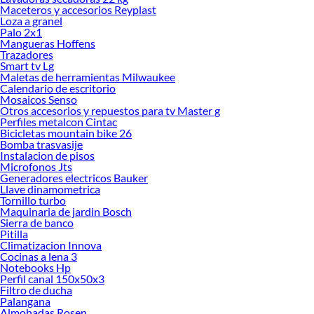
Maceteros y accesorios Reyplast
Loza a granel
Palo 2x1
Mangueras Hoffens
Trazadores
Smart tv Lg
Maletas de herramientas Milwaukee
Calendario de escritorio
Mosaicos Senso
Otros accesorios y repuestos para tv Master g
Perfiles metalcon Cintac
Bicicletas mountain bike 26
Bomba trasvasije
Instalacion de pisos
Microfonos Jts
Generadores electricos Bauker
Llave dinamometrica
Tornillo turbo
Maquinaria de jardin Bosch
Sierra de banco
Pitilla
Climatizacion Innova
Cocinas a lena 3
Notebooks Hp
Perfil canal 150x50x3
Filtro de ducha
Palangana
Almohadas Rosen