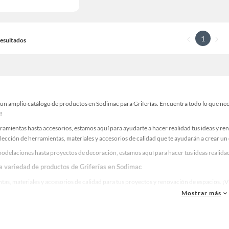
1
 Resultados
n amplio catálogo de productos en Sodimac para Griferías. Encuentra todo lo que neces
!
ramientas hasta accesorios, estamos aquí para ayudarte a hacer realidad tus ideas y re
lección de herramientas, materiales y accesorios de calidad que te ayudarán a crear un
delaciones hasta proyectos de decoración, estamos aquí para hacer tus ideas realidad.
la variedad de productos de Griferías en Sodimac
as, materiales y accesorios de calidad para tus proyectos y renovación de espacios. ¡
Mostrar más
 una amplia variedad de productos de Griferías en Sodimac. Encuentra todo lo necesario