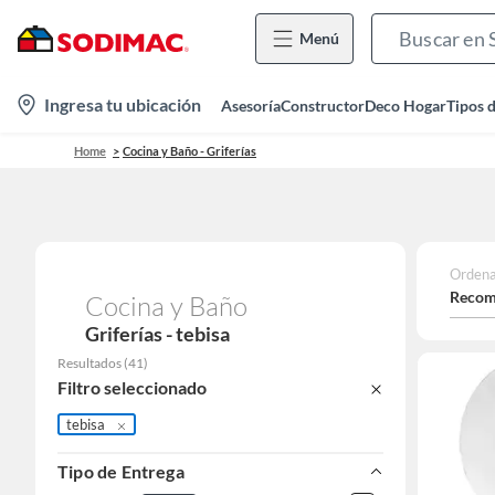
Menú
location-
Ingresa tu ubicación
Asesoría
Constructor
Deco Hogar
Tipos 
icon
Home
Cocina y Baño - Griferías
Ordena
Recom
Cocina y Baño
Griferías - tebisa
Resultados
(
41
)
Filtro seleccionado
tebisa
Tipo de Entrega