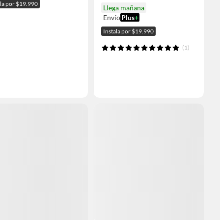
ala por $19.990
Llega mañana
Envío
Plus
+
Instala por $19.990
(1)