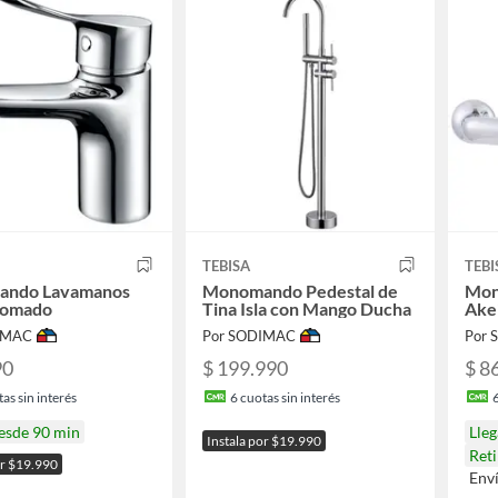
TEBISA
TEBI
ndo Lavamanos
Monomando Pedestal de
Mon
romado
Tina Isla con Mango Ducha
Ake
IMAC
Por SODIMAC
Por
90
$ 199.990
$ 8
as sin interés
6
cuotas sin interés
desde 90 min
Lle
Instala por $19.990
Reti
or $19.990
Env