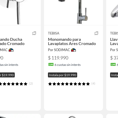
TEBISA
TEBI
ando Ducha
Monomando para
Llav
ado Cromado
Lavaplatos Ares Cromado
Lav
IMAC
Por SODIMAC
Por
90
$ 119.990
$ 3
as sin interés
6
cuotas sin interés
or $19.990
Instala por $19.990
Inst
(2)
(4)