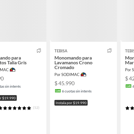
TEBISA
TEBI
ndo para
Monomando para
Mon
tos Talia Gris
Lavamanos Crono
Mar
Cromado
IMAC
Por
Por SODIMAC
90
$ 4
$ 45.990
as sin interés
6
cuotas sin interés
or $19.990
Instala por $19.990
(52)