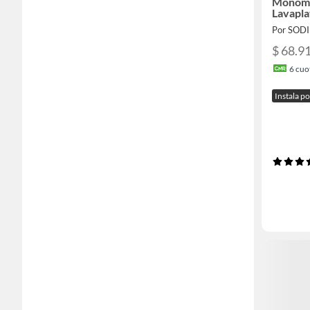
Monoma
Lavapla
Por SOD
$ 68.9
6
cuot
Instala p