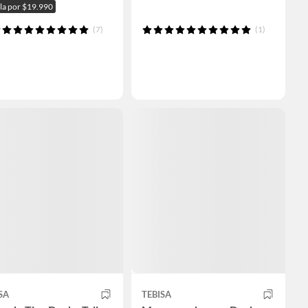
ala por $19.990
(7)
(1)
SA
TEBISA