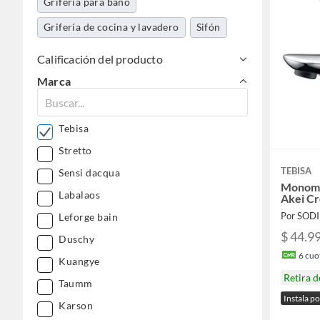
Grifería para baño
Grifería de cocina y lavadero
Sifón
Calificación del producto
Marca
Tebisa
Stretto
TEBISA
Sensi dacqua
Monoma
Labalaos
Akei C
Por SOD
Leforge bain
$ 44.9
Duschy
6
cuot
Kuangye
Retira 
Taumm
Instala p
Karson