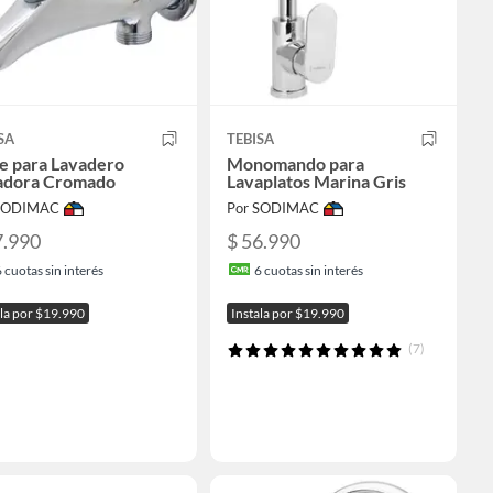
SA
TEBISA
e para Lavadero
Monomando para
adora Cromado
Lavaplatos Marina Gris
 SODIMAC
Por SODIMAC
7.990
$ 56.990
6
cuotas sin interés
6
cuotas sin interés
ala por $19.990
Instala por $19.990
(7)