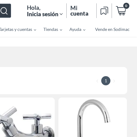
0
Hola
,
Mi
cuenta
Inicia sesión
Tarjetas y cuentas
Tiendas
Ayuda
Vende en Sodimac
1