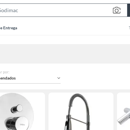
Search
Bar
de Entrega
r por
:
endados