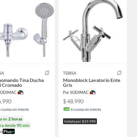
SA
TEBISA
omando Tina Ducha
Monoblock Lavatorio Ente
i Cromado
Gris
 SODIMAC
Por SODIMAC
6.990
$ 48.990
6
cuotas sin interés
6
cuotas sin interés
ga en
2 horas
Instala por $19.990
ra desde 90 min
ío
Plus
+