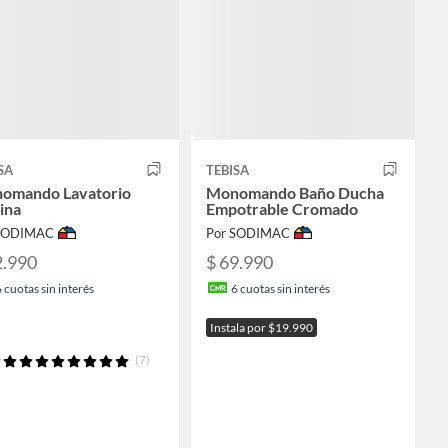
SA
TEBISA
omando Lavatorio
Monomando Baño Ducha
ina
Empotrable Cromado
 SODIMAC
Por SODIMAC
2.990
$ 69.990
6
cuotas sin interés
6
cuotas sin interés
Instala por $19.990
(7)