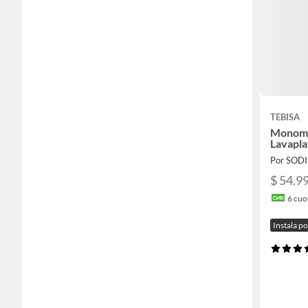
TEBISA
Monoma
Lavapla
Por SOD
$ 54.9
6
cuot
Instala p