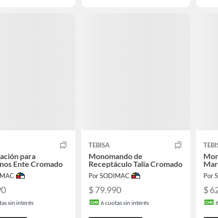
TEBISA
TEBI
ación para
Monomando de
Mon
nos Ente Cromado
Receptáculo Talia Cromado
Mar
IMAC
Por SODIMAC
Por
90
$ 79.990
$ 6
as sin interés
6
cuotas sin interés