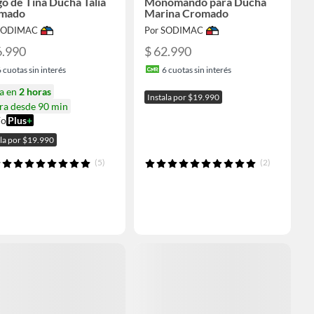
o de Tina Ducha Talia
Monomando para Ducha
mado
Marina Cromado
 SODIMAC
Por SODIMAC
6.990
$ 62.990
6
cuotas sin interés
6
cuotas sin interés
ga en
2 horas
Instala por $19.990
ra desde 90 min
ío
Plus
+
ala por $19.990
(5)
(2)