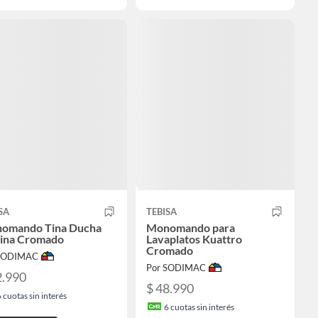
SA
TEBISA
omando Tina Ducha
Monomando para
ina Cromado
Lavaplatos Kuattro
Cromado
 SODIMAC
Por SODIMAC
2.990
$ 48.990
6
cuotas sin interés
6
cuotas sin interés