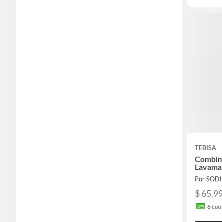
TEBISA
Combin
Lavama
Por SOD
$ 65.9
6
cuot