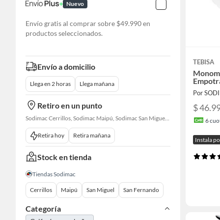
Nuevo
Envío gratis al comprar sobre $49.990 en
productos seleccionados.
TEBISA
Envío a domicilio
Monom
Empotr
Llega en 2 horas
Llega mañana
Por SOD
Retiro en un punto
$ 46.9
Sodimac Cerrillos, Sodimac Maipú, Sodimac San Miguel, Sodimac San Fernando
6
cuot
Retira hoy
Retira mañana
Instala p
Stock en tienda
Tiendas Sodimac
Cerrillos
Maipú
San Miguel
San Fernando
Categoría