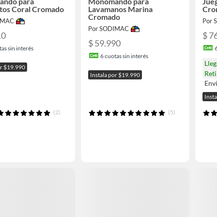
ndo para
Monomando para
Jueg
tos Coral Cromado
Lavamanos Marina
Cro
Cromado
IMAC
Por
Por SODIMAC
10
$ 7
$ 59.990
as sin interés
6
cuotas sin interés
Lle
or $19.990
Reti
Instala por $19.990
Env
Inst
(2)
(5)