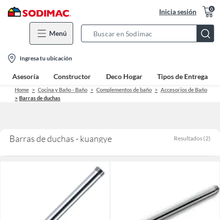
0
Inicia sesión
Menú
Search
Bar
location-
Ingresa tu ubicación
icon
Asesoría
Constructor
Deco Hogar
Tipos de Entrega
Home
Cocina y Baño - Baño
Complementos de baño
Accesorios de Baño
Barras de duchas
Barras de duchas - kuangye
Resultados
(
2
)