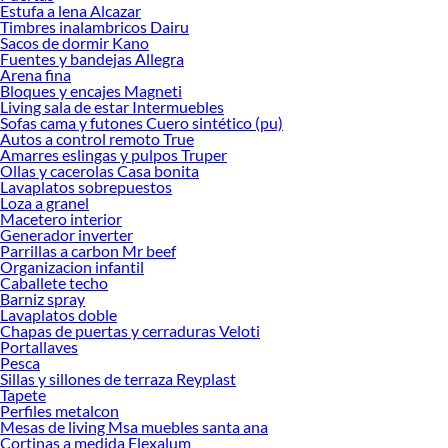
Encuentra todo lo necesario para tus proyectos de renovación y decoración.
Estufa a lena Alcazar
¡Visítanos y haz tus ideas realidad!
Timbres inalambricos Dairu
Sacos de dormir Kano
Fuentes y bandejas Allegra
Arena fina
Bloques y encajes Magneti
Living sala de estar Intermuebles
Sofas cama y futones Cuero sintético (pu)
Autos a control remoto True
Amarres eslingas y pulpos Truper
Ollas y cacerolas Casa bonita
Lavaplatos sobrepuestos
Loza a granel
Macetero interior
Generador inverter
Parrillas a carbon Mr beef
Organizacion infantil
Caballete techo
Barniz spray
Lavaplatos doble
Chapas de puertas y cerraduras Veloti
Portallaves
Pesca
Sillas y sillones de terraza Reyplast
Tapete
Perfiles metalcon
Mesas de living Msa muebles santa ana
Cortinas a medida Flexalum