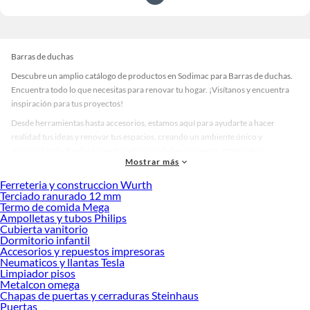
Barras de duchas
Descubre un amplio catálogo de productos en Sodimac para Barras de duchas.
Encuentra todo lo que necesitas para renovar tu hogar. ¡Visítanos y encuentra
inspiración para tus proyectos!
Desde herramientas hasta accesorios, estamos aquí para ayudarte a hacer
realidad tus ideas y renovar tus espacios, creando un ambiente único y
personalizado. Explora nuestra selección de herramientas, materiales y
Mostrar más
accesorios de calidad que te ayudarán a crear un espacio más tú.
Ferreteria y construccion Wurth
Desde remodelaciones hasta proyectos de decoración, estamos aquí para hacer
Terciado ranurado 12 mm
tus ideas realidad. ¡Visítanos y encuentra todo lo que tenemos para ofrecerte en
Termo de comida Mega
Barras de duchas!
Ampolletas y tubos Philips
Cubierta vanitorio
Explora la variedad de productos de Barras de duchas en Sodimac
Dormitorio infantil
Accesorios y repuestos impresoras
Herramientas, materiales y accesorios de calidad para tus proyectos y
Neumaticos y llantas Tesla
renovación de espacios. ¡Visítanos y descubre todo lo que tenemos para
Limpiador pisos
ofrecerte!
Metalcon omega
Chapas de puertas y cerraduras Steinhaus
Encuentra una amplia variedad de productos de Barras de duchas en Sodimac.
Puertas