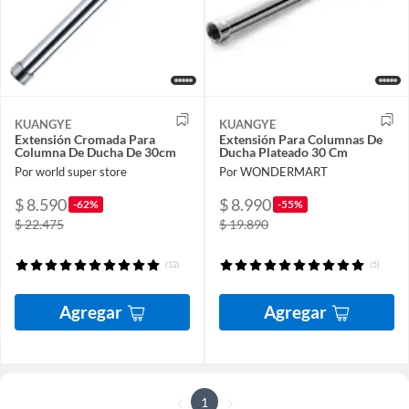
KUANGYE
KUANGYE
Extensión Cromada Para
Extensión Para Columnas De
Columna De Ducha De 30cm
Ducha Plateado 30 Cm
Por world super store
Por WONDERMART
$ 8.590
$ 8.990
-62%
-55%
$ 22.475
$ 19.890
(12)
(5)
Agregar
Agregar
1