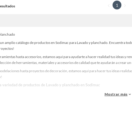
1
 Resultados
planchado
un amplio catálogo de productos en Sodimac para Lavado y planchado. Encuentra todo l
proyectos!
ramientas hasta accesorios, estamos aquí para ayudarte a hacer realidad tus ideas y re
lección de herramientas, materiales y accesorios de calidad que te ayudarán a crear un
odelaciones hasta proyectos de decoración, estamos aquí para hacer tus ideas realidad
o!
la variedad de productos de Lavado y planchado en Sodimac
as, materiales y accesorios de calidad para tus proyectos y renovación de espacios. ¡
Mostrar más
 una amplia variedad de productos de Lavado y planchado en Sodimac. Encuentra todo l
eas realidad!