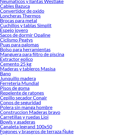
Neumaticos y llantas Westlake
Cables Bazuca
Convertidor de oxido
Loncheras Thermos
Brocas para metal
Cuchillos y tablas Simplit
Espejo joyero
Sacos de dormir Opaline
Ciclismo Peatys
Puas para palomas
Bolso para herramientas
Manguera para filtro de piscina
Extractor eolico
Cemento 25 kg
Maderas y tableros Masisa
Bano
Junquillo madera
Ferreteria Mundial
Pisos de goma
Repelente de ratones
Cepillo secador Conair
Conos de seguridad
Polera sin manga hombre
Construccion Maderas bravo
Carretillas y ruedas Lioi
Bowls y asaderas
Canaleta legrand 100x50
Fogones y braseros de terraza Ñuke