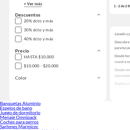
+ Ver más
1 - 2 de 2
Descuentos
20% dcto y más
30% dcto y más
Lavado y 
40% dcto y más
Descubre 
para tus 
Precio
Desde her
HASTA $10.000
nuestra se
$10.000 - $20.000
Desde rem
planchad
Color
Explora 
Herramient
Encuentra
Banquetas Aluminio
haz tus id
Espejos de bano
Juego de dormitorio
Menaje Omnipack
Coches para perros
Sartenes Marmicoc