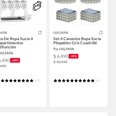
MAN
HALMAN
a De Ropa Sucia 4
Set 4 Canastos Ropa Sucia
partimentos
Plegables Gris Cuadrillé
tifunción
Por HALMAN
 HALMAN
$ 6.490
-39%
6.490
-48%
$ 10.690
.490
(15)
(6)