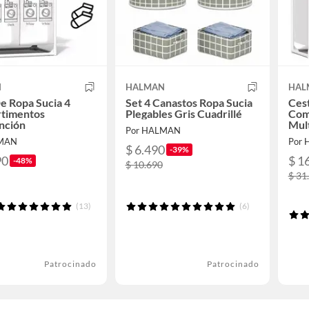
N
HALMAN
HAL
e Ropa Sucia 4
Set 4 Canastos Ropa Sucia
Cest
timentos
Plegables Gris Cuadrillé
Com
nción
Mul
Por HALMAN
LMAN
Por
$ 6.490
-39%
90
$ 1
-48%
$ 10.690
$ 31
(13)
(6)
Patrocinado
Patrocinado