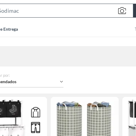
Search
Bar
de Entrega
r por
:
endados