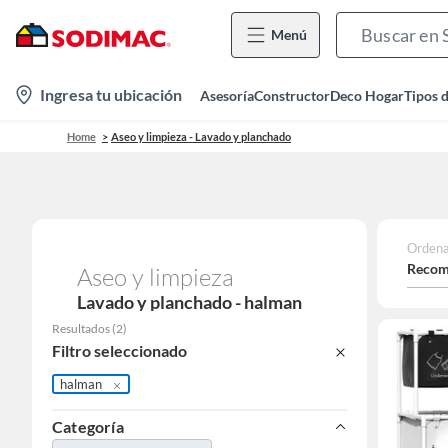
Menú
location-
Ingresa tu ubicación
Asesoría
Constructor
Deco Hogar
Tipos 
icon
Home
Aseo y limpieza - Lavado y planchado
Ordena
Recom
Aseo y limpieza
Lavado y planchado - halman
Resultados
(
2
)
Filtro seleccionado
halman
Categoría