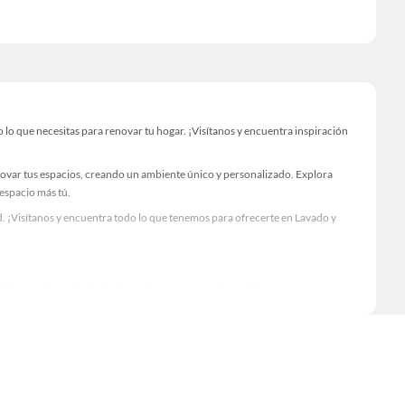
o que necesitas para renovar tu hogar. ¡Visítanos y encuentra inspiración
novar tus espacios, creando un ambiente único y personalizado. Explora
 espacio más tú.
. ¡Visítanos y encuentra todo lo que tenemos para ofrecerte en Lavado y
Visítanos y descubre todo lo que tenemos para ofrecerte!
o necesario para tus proyectos de renovación y decoración. ¡Visítanos y