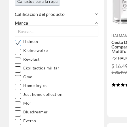
Canastos para la ropa
Calificación del producto
Marca
HALMA
Halman
Cesta D
Compar
Kleine wolke
Multifu
Por HA
Reyplast
$ 16.4
Ekol tactica militar
$ 31.490
Omo
Home logics
Just home collection
Mor
Bluedreamer
Everso