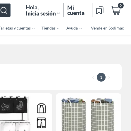
0
Hola
,
Mi
cuenta
Inicia sesión
Tarjetas y cuentas
Tiendas
Ayuda
Vende en Sodimac
1