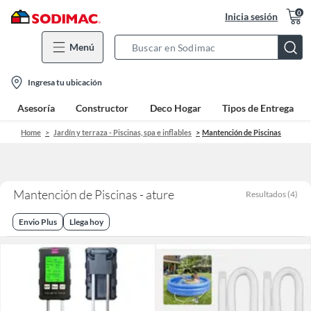
0
Inicia sesión
Menú
Search
Bar
location-
Ingresa tu ubicación
icon
Asesoría
Constructor
Deco Hogar
Tipos de Entrega
Home
Jardín y terraza - Piscinas, spa e inflables
Mantención de Piscinas
Mantención de Piscinas - ature
Resultados
(
4
)
Envio Plus
Llega hoy