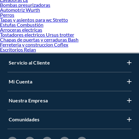
Bombas presurizadoras
Automotriz Wurth
Perros
Tapas y asientos para wc Stretto
Estufas Combustión
Arroceras electricas
Tostadores electricos Ursus trotter
Chapas de puertas y cerraduras Bash
Ferreteria y construccion Coflex
Escritorios Relan
Servicio al Cliente
Mi Cuenta
Nuestra Empresa
Comunidades