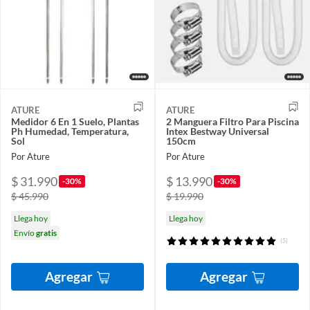
ATURE
ATURE
Medidor 6 En 1 Suelo, Plantas
2 Manguera Filtro Para Piscina
Ph Humedad, Temperatura,
Intex Bestway Universal
Sol
150cm
Por Ature
Por Ature
$ 31.990
$ 13.990
-30%
-30%
$ 45.990
$ 19.990
Llega hoy
Llega hoy
Envío
gratis
(5)
Agregar
Agregar