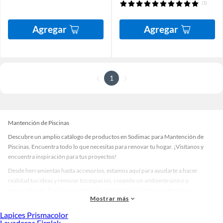
(1)
Agregar
Agregar
1
Mantención de Piscinas
Descubre un amplio catálogo de productos en Sodimac para Mantención de
Piscinas. Encuentra todo lo que necesitas para renovar tu hogar. ¡Visítanos y
encuentra inspiración para tus proyectos!
Desde herramientas hasta accesorios, estamos aquí para ayudarte a hacer
realidad tus ideas y renovar tus espacios, creando un ambiente único y
personalizado. Explora nuestra selección de herramientas, materiales y
Mostrar más
accesorios de calidad que te ayudarán a crear un espacio más tú.
Lapices Prismacolor
Desde remodelaciones hasta proyectos de decoración, estamos aquí para hacer
Lavaderos Firplak