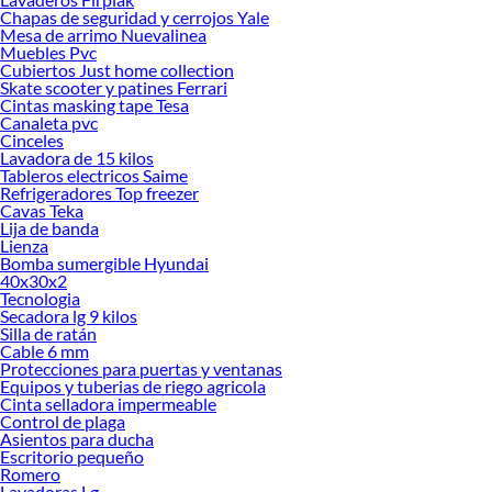
tus ideas realidad. ¡Visítanos y encuentra todo lo que tenemos para ofrecerte en
Chapas de seguridad y cerrojos Yale
Mantención de Piscinas!
Mesa de arrimo Nuevalinea
Muebles Pvc
Explora la variedad de productos de Mantención de Piscinas en Sodimac
Cubiertos Just home collection
Skate scooter y patines Ferrari
Herramientas, materiales y accesorios de calidad para tus proyectos y
Cintas masking tape Tesa
renovación de espacios. ¡Visítanos y descubre todo lo que tenemos para
Canaleta pvc
ofrecerte!
Cinceles
Lavadora de 15 kilos
Encuentra una amplia variedad de productos de Mantención de Piscinas en
Tableros electricos Saime
Sodimac. Encuentra todo lo necesario para tus proyectos de renovación y
Refrigeradores Top freezer
decoración. ¡Visítanos y haz tus ideas realidad!
Cavas Teka
Lija de banda
Lienza
Bomba sumergible Hyundai
40x30x2
Tecnologia
Secadora lg 9 kilos
Silla de ratán
Cable 6 mm
Protecciones para puertas y ventanas
Equipos y tuberias de riego agricola
Cinta selladora impermeable
Control de plaga
Asientos para ducha
Escritorio pequeño
Romero
Lavadoras Lg