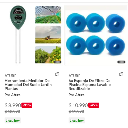
ATURE
ATURE
Herramienta Medidor De
6u Esponja De Filtro De
Humedad Del Suelo Jardin
Piscina Espuma Lavable
Plantas
Reutilizable
Por Ature
Por Ature
$ 8.990
$ 10.990
-31%
-45%
$ 12.990
$ 19.990
Llega hoy
Llega hoy