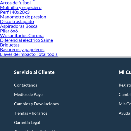
Arcos de futbol
Molinillo y especiero
Perfil 40x20x3
Manometro de presion
Disco traslapado
Aspiradoras Bosca
Pilar 6x6
Wc sanitarios Corona
Diferencial electrico Saime
Briquetas
Basureros y papeleros
Llaves de impacto Total tools
Servicio al Cliente
Mi C
Contáctanos
Regist
Medios de Pago
Cambi
Cambios y Devoluciones
Mis C
Tiendas y horarios
Ayuda
Garantía Legal