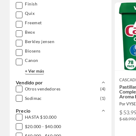
Finish
Quix
Freemet
Beox
Berkley jensen
Biosens
Canon
+ Ver más
CASCAD
Vendido por
Pastilla
Otros vendedores
(4)
Comple
Aroma 
Sodimac
(1)
Por VYS
Precio
$ 53.9
HASTA $10.000
$ 68.990
$20.000 - $40.000
$40.000 - $60.000