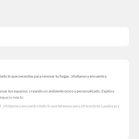
odo lo que necesitas para renovar tu hogar. ¡Visítanos y encuentra
novar tus espacios, creando un ambiente único y personalizado. Explora
 espacio más tú.
. ¡Visítanos y encuentra todo lo que tenemos para ofrecerte en Lavalozas y
Visítanos y descubre todo lo que tenemos para ofrecerte!
odo lo necesario para tus proyectos de renovación y decoración. ¡Visítanos y