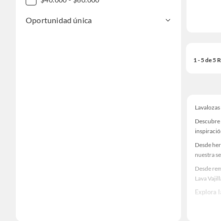
Oportunidad única
1 - 5 de 5
Lavalozas 
Descubre u
inspiració
Desde her
nuestra se
Desde rem
Lava Vajill
Explora 
Herramient
Encuentra 