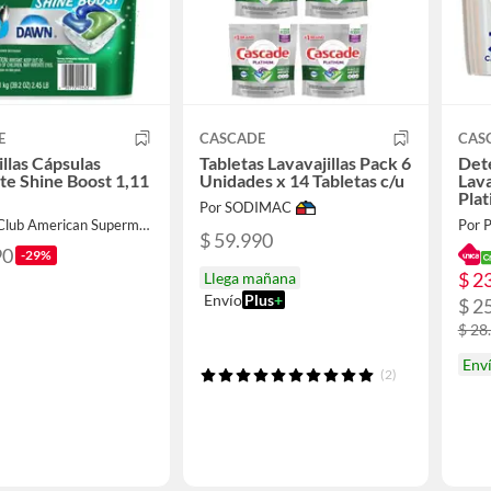
E
CASCADE
CAS
illas Cápsulas
Tabletas Lavavajillas Pack 6
Det
e Shine Boost 1,11
Unidades x 14 Tabletas c/u
Lava
Pla
Por SODIMAC
Scen
Por Kios Club American Supermarket
Por 
$ 59.990
90
-29%
$ 2
Llega mañana
Envío
Plus
+
$ 2
$ 28
Env
(2)