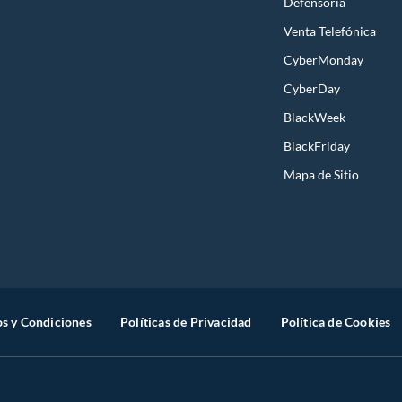
Defensoría
Venta Telefónica
CyberMonday
CyberDay
BlackWeek
BlackFriday
Mapa de Sitio
s y Condiciones
Políticas de Privacidad
Política de Cookies