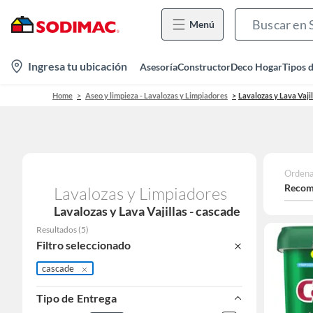
Menú
location-
Ingresa tu ubicación
Asesoría
Constructor
Deco Hogar
Tipos 
icon
Home
Aseo y limpieza - Lavalozas y Limpiadores
Lavalozas y Lava Vajil
Ordena
Recom
Lavalozas y Limpiadores
Lavalozas y Lava Vajillas - cascade
Resultados
(
5
)
Filtro seleccionado
cascade
Tipo de Entrega