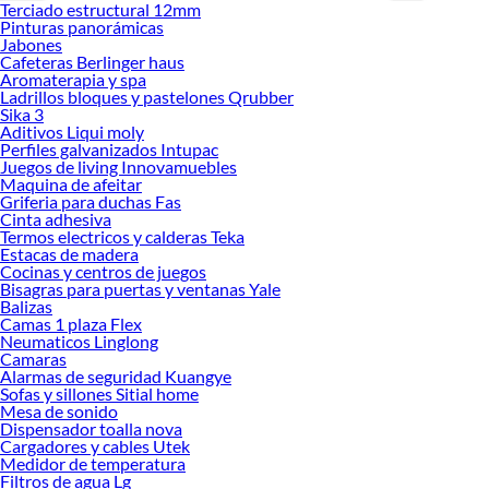
Terciado estructural 12mm
haz tus id
Pinturas panorámicas
Jabones
Cafeteras Berlinger haus
Aromaterapia y spa
Ladrillos bloques y pastelones Qrubber
Sika 3
Aditivos Liqui moly
Perfiles galvanizados Intupac
Juegos de living Innovamuebles
Maquina de afeitar
Griferia para duchas Fas
Cinta adhesiva
Termos electricos y calderas Teka
Estacas de madera
Cocinas y centros de juegos
Bisagras para puertas y ventanas Yale
Balizas
Camas 1 plaza Flex
Neumaticos Linglong
Camaras
Alarmas de seguridad Kuangye
Sofas y sillones Sitial home
Mesa de sonido
Dispensador toalla nova
Cargadores y cables Utek
Medidor de temperatura
Filtros de agua Lg