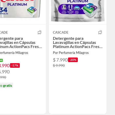
CADE
CASCADE
ergente para
Detergente para
vajillas en Cápsulas
Lavavajillas en Cápsulas
tinum ActionPacs Fresh
Platinum ActionPacs Fresh
t 34 un
Scent 12 un
Perfumería Milagros
Por Perfumería Milagros
$ 7.990
-20%
3.990
$ 9.990
-17%
5.990
.990
ío
gratis