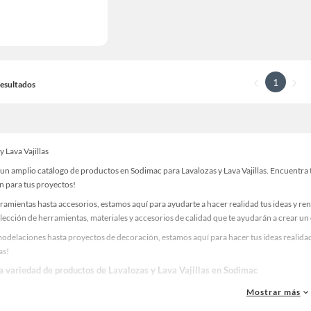
1
 Resultados
y Lava Vajillas
n amplio catálogo de productos en Sodimac para Lavalozas y Lava Vajillas. Encuentra t
n para tus proyectos!
ramientas hasta accesorios, estamos aquí para ayudarte a hacer realidad tus ideas y re
lección de herramientas, materiales y accesorios de calidad que te ayudarán a crear un
odelaciones hasta proyectos de decoración, estamos aquí para hacer tus ideas realidad
as!
la variedad de productos de Lavalozas y Lava Vajillas en Sodimac
as, materiales y accesorios de calidad para tus proyectos y renovación de espacios. ¡
Mostrar más
una amplia variedad de productos de Lavalozas y Lava Vajillas en Sodimac. Encuentra t