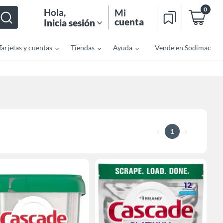
0
Hola
,
Mi
cuenta
Inicia sesión
Tarjetas y cuentas
Tiendas
Ayuda
Vende en Sodimac
1