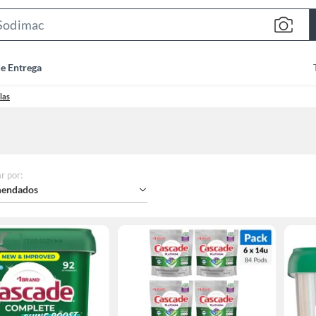
Search
Bar
de Entrega
las
r por
:
endados