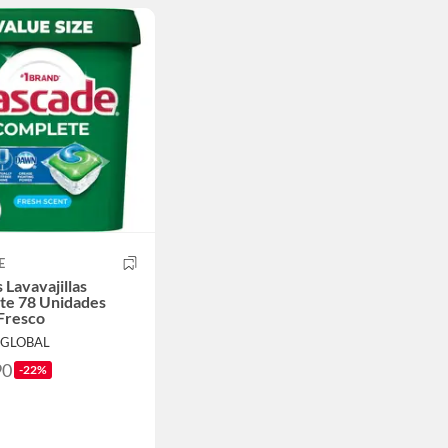
E
s Lavavajillas
te 78 Unidades
Fresco
EGLOBAL
90
-22%