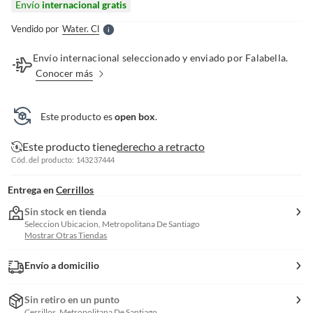
Envío
internacional gratis
l
e
Vendido por
Water. Cl
S
Envío internacional seleccionado y enviado por Falabella.
Conocer más
Este producto es
open box
.
Este producto tiene
derecho a retracto
Cód. del producto: 143237444
Entrega en
Cerrillos
Sin stock en tienda
Seleccion Ubicacion, Metropolitana De Santiago
Mostrar Otras Tiendas
Envío a domicilio
Sin retiro en un punto
Cerrillos, Metropolitana De Santiago