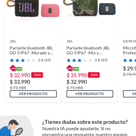
Toumi Watch Fit Pro
Reloj inteligente
Bluetooth Sports
SmartWatch
Parámetro del artículo
JBL
JBL
NEWSK
Parlante bluetooth JBL
Parlante bluetooth JBL
Micro
Pantalla: 1,4 pulgadas
GO 3 IP67 -Morado y
GO 3 IP67 -Mix y
Profes
Estuche
Estuche
Black 
380*380pantalla táctil completa
2.8
(65)
2.8
(65)
Batería: 220Mah
$ 29.
$ 32.990
$ 31.990
$ 74.9
-54%
-56%
Método de carga: carga
$ 33.990
$ 32.990
magnética
$ 71.988
$ 71.988
Resistencia al agua: IP67
VER PRODUCTO
VER PRODUCTO
V
Parámetros de Hardware
Bluetooth: BT4.0
Versión del sistema: Android 5,2 o
¿Tienes dudas sobre este producto?
superior
Nuestra IA puede ayudarte. Si no
encuentra una respuesta, nuestro equipo