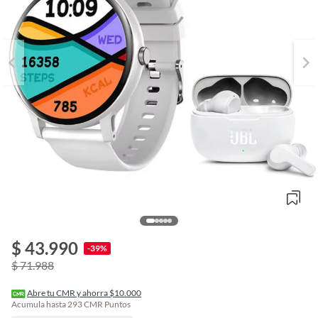
$ 43.990
o
-39%
f
$ 71.988
n
I
r
Abre tu CMR y ahorra $10.000
e
Acumula hasta
293
CMR Puntos
l