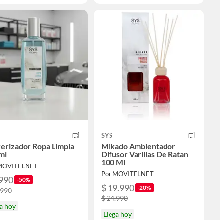
SYS
erizador Ropa Limpia
Mikado Ambientador
ml
Difusor Varillas De Ratan
100 Ml
 MOVITELNET
Por MOVITELNET
.990
-50%
$ 19.990
-20%
.990
$ 24.990
a hoy
Llega hoy