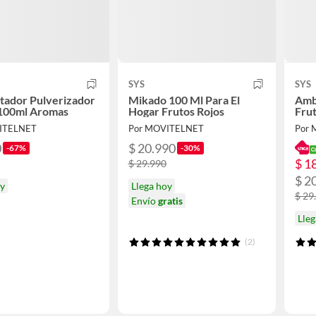
SYS
SYS
tador Pulverizador
Mikado 100 Ml Para El
Amb
100ml Aromas
Hogar Frutos Rojos
Fru
ITELNET
Por MOVITELNET
Por
0
$ 20.990
-67%
-30%
$ 1
$ 29.990
$ 2
oy
Llega hoy
$ 29
Envío
gratis
Lleg
(2)