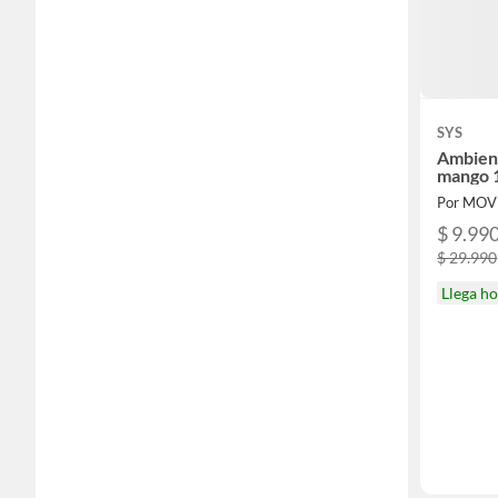
SYS
Ambien
mango 
Por MOV
$ 9.99
$ 29.990
Llega h