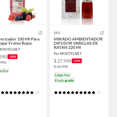
SYS
erizador 100 Ml Para
MIKADO AMBIENTADOR
ogar Frutos Rojos
DIFUSOR VARILLAS DE
RATAN 220 Ml
 MOVITELNET
Por MOVITELNET
.990
-38%
$ 27.990
-15%
.990
$ 32.990
a hoy
Llega hoy
Envío
gratis
(4)
(1)