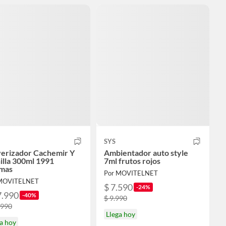
SYS
verizador Cachemir Y
Ambientador auto style
illa 300ml 1991
7ml frutos rojos
mas
Por MOVITELNET
 MOVITELNET
$ 7.590
-24%
7.990
-40%
$ 9.990
.990
Llega hoy
a hoy