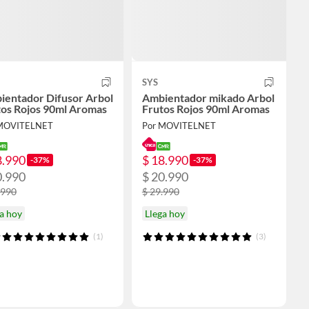
SYS
ientador Difusor Arbol
Ambientador mikado Arbol
tos Rojos 90ml Aromas
Frutos Rojos 90ml Aromas
 MOVITELNET
Por MOVITELNET
8.990
$ 18.990
-37%
-37%
0.990
$ 20.990
.990
$ 29.990
a hoy
Llega hoy
(1)
(3)