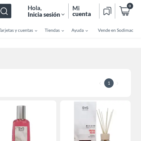
0
Hola
,
Mi
cuenta
Inicia sesión
Tarjetas y cuentas
Tiendas
Ayuda
Vende en Sodimac
1