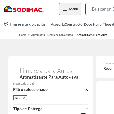
Menú
location-
Ingresa tu ubicación
Asesoría
Constructor
Deco Hogar
Tipos 
icon
Home
Automotriz - Limpieza para Autos
Aromatizante Para Auto
Ordena
Recom
Limpieza para Autos
Aromatizante Para Auto - sys
Resultados
(
23
)
Filtro seleccionado
sys
Tipo de Entrega