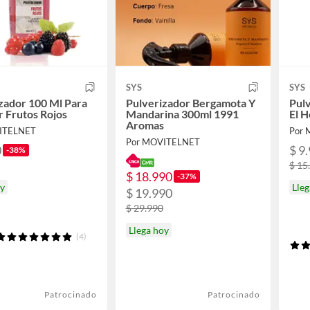
SYS
SYS
zador 100 Ml Para
Pulverizador Bergamota Y
Pulv
r Frutos Rojos
Mandarina 300ml 1991
El H
Aromas
ITELNET
Por
Por MOVITELNET
0
$ 9
-38%
$ 15
$ 18.990
-37%
oy
Lleg
$ 19.990
$ 29.990
Llega hoy
(4)
Patrocinado
Patrocinado