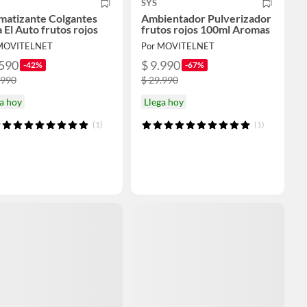
SYS
matizante Colgantes
Ambientador Pulverizador
 El Auto frutos rojos
frutos rojos 100ml Aromas
 MOVITELNET
Por MOVITELNET
.590
$ 9.990
-42%
-67%
.990
$ 29.990
a hoy
Llega hoy
(1)
(1)