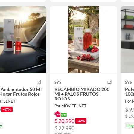
SYS
SYS
 Ambientador 50 Ml
RECAMBIO MIKADO 200
Pulv
 Hogar Frutos Rojos
Ml + PALOS FRUTOS
100
ROJOS
ITELNET
Por
Por MOVITELNET
0
$ 9
-47%
$ 19
$ 20.990
-32%
oy
Lleg
$ 22.990