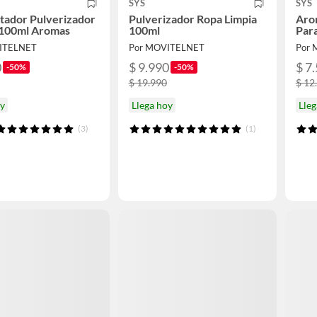
SYS
SYS
tador Pulverizador
Pulverizador Ropa Limpia
Aro
100ml Aromas
100ml
Para
ITELNET
Por MOVITELNET
Por
0
$ 9.990
$ 7
-50%
-50%
$ 19.990
$ 12
oy
Llega hoy
Lleg
(3)
(1)