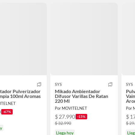
SYS
SYS
tador Pulverizador
Mikado Ambientador
Pul
impia 100ml Aromas
Difusor Varillas De Ratan
Vain
220 Ml
Aro
ITELNET
Por MOVITELNET
Por
0
-67%
$ 27.990
$ 1
-15%
$ 32.990
$ 29
oy
Llega hoy
Lleg