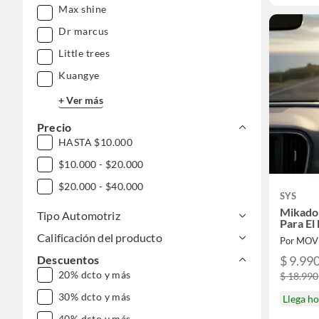
Max shine
Dr marcus
Little trees
Kuangye
+ Ver más
Precio
HASTA $10.000
$10.000 - $20.000
$20.000 - $40.000
SYS
Mikado
Tipo Automotriz
Para El
Calificación del producto
Por MOV
Descuentos
$ 9.99
20% dcto y más
$ 18.990
30% dcto y más
Llega h
40% dcto y más