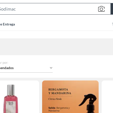
Search
Bar
de Entrega
r por
:
endados