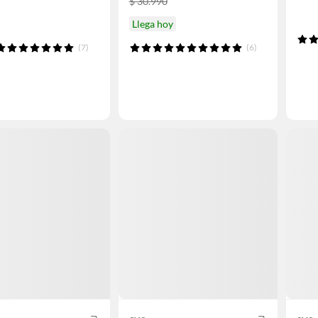
$ 30.990
Llega hoy
(7)
(6)