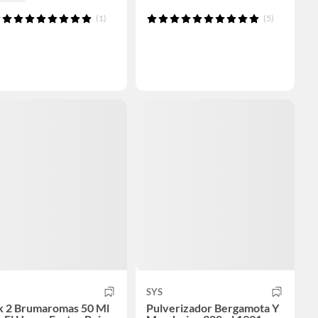
(1)
(5)
SYS
k 2 Brumaromas 50 Ml
Pulverizador Bergamota Y