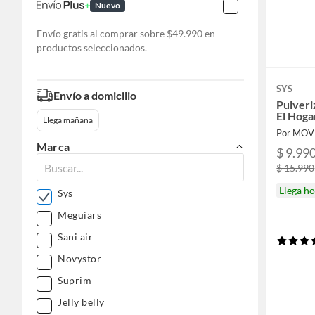
Nuevo
Envío gratis al comprar sobre $49.990 en
productos seleccionados.
SYS
Envío a domicilio
Pulveri
El Hoga
Llega mañana
Por MOV
Marca
$ 9.99
$ 15.990
Llega h
Sys
Meguiars
Sani air
Novystor
Suprim
Jelly belly