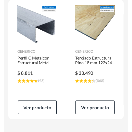
Herramientas Manuales
Sierras Circulares
GENERICO
GENERICO
Perfil C Metalcon
Terciado Estructural
Estructural Metal
Pino 18 mm 122x244
62x20x0.85 mm 6 m
cm
$
8.811
$
23.490
(
93
)
(
868
)
Ver producto
Ver producto