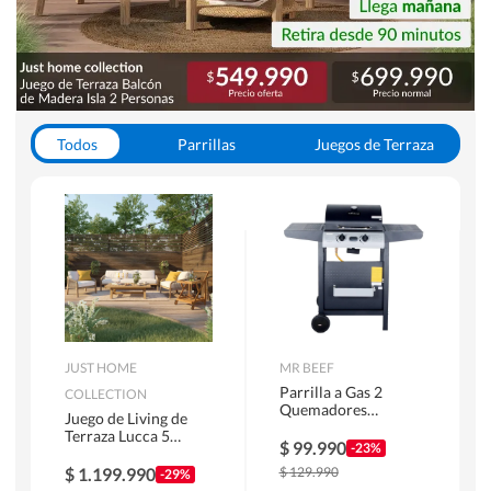
Todos
Parrillas
Juegos de Terraza
Toldos
JUST HOME
MR BEEF
Parrilla a Gas 2
COLLECTION
Quemadores
Juego de Living de
Bandejas Laterales
Terraza Lucca 5
$
99.990
-23%
Personas Natural
$
1.199.990
$
129.990
-29%