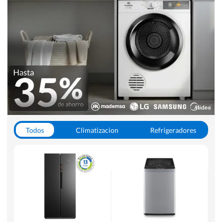
Todos
Climatizacion
Refrigeradores
Lavado y Secado
Cocinas
Aspiradoras
Hornos y Microondas
Otros