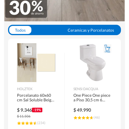
Todos
Ceramicas y Porcelanatos
Calefont y Termos
Pisos Vinilicos
WC y Sanitarios
Pisos Flotantes y Laminados
Pinturas
Duchas y Mamparas
HOLZTEK
SENSI DACQUA
Porcelanato 60x60
One Piece One piece
cm Sal Soluble Beige
a Piso 30,5 cm 6
1.44 m2
Litros Riva Blanco
$
9.346
$
49.990
-19%
$
11.506
(
46
)
(
234
)