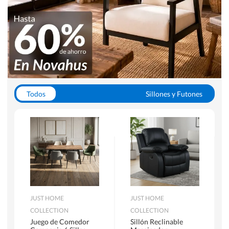
Todos
Sillones y Futones
Juegos de Comedor
Lamparas
Closets
Escritorios y Sillas PC
Racks y Muebles TV
Alfombras
JUST HOME
JUST HOME
COLLECTION
COLLECTION
Juego de Comedor
Sillón Reclinable