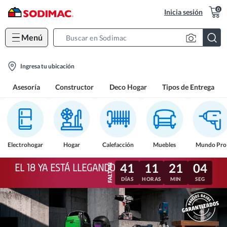
0
Inicia sesión
Menú
Search
Bar
location-
Ingresa tu ubicación
icon
Asesoría
Constructor
Deco Hogar
Tipos de Entrega
Electrohogar
Hogar
Calefacción
Muebles
Mundo Pro
41
11
21
01
EL 18 YA ESTÁ LLEGANDO
DÍAS
HORAS
MIN
SEG