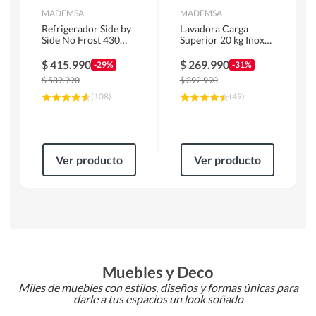
MADEMSA
MADEMSA
Refrigerador Side by
Lavadora Carga
Side No Frost 430
Superior 20 kg Inox
Litros Negro
MDWMT20S
MAS430B
$
415.990
$
269.990
-29%
-31%
$
589.990
$
392.990
(
108
)
(
49
)
Ver producto
Ver producto
Muebles y Deco
Miles de muebles con estilos, diseños y formas únicas para
darle a tus espacios un look soñado