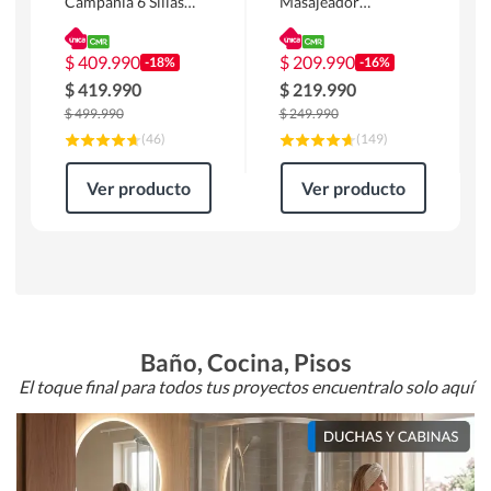
Campania 6 Sillas
Masajeador
Mesa Rectangular
Calentador 1 cuerpo
180 x 90 x 76 cm
Atlanta 91x101x94
Café
cm Negro
$
409.990
$
209.990
-18%
-16%
$
419.990
$
219.990
$
499.990
$
249.990
(
46
)
(
149
)
Ver producto
Ver producto
Baño, Cocina, Pisos
El toque final para todos tus proyectos encuentralo solo aquí