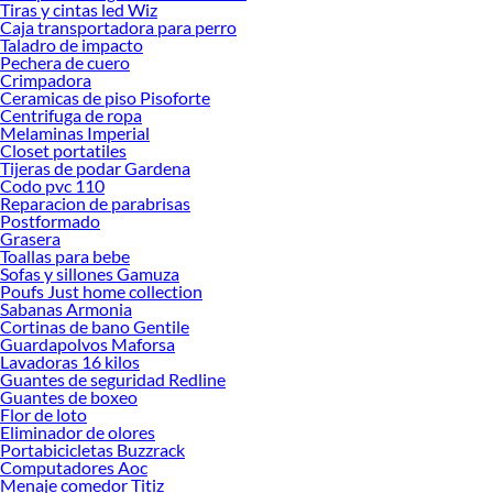
Tiras y cintas led Wiz
Caja transportadora para perro
Herramientas, materiales y accesorios de calidad para tus proyectos y
Taladro de impacto
renovación de espacios. ¡Visítanos y descubre todo lo que tenemos para
Pechera de cuero
ofrecerte!
Crimpadora
Ceramicas de piso Pisoforte
Encuentra una amplia variedad de productos de Seguridad en Sodimac.
Centrifuga de ropa
Encuentra todo lo necesario para tus proyectos de renovación y decoración.
Melaminas Imperial
¡Visítanos y haz tus ideas realidad!
Closet portatiles
Tijeras de podar Gardena
Codo pvc 110
Reparacion de parabrisas
Postformado
Grasera
Toallas para bebe
Sofas y sillones Gamuza
Poufs Just home collection
Sabanas Armonia
Cortinas de bano Gentile
Guardapolvos Maforsa
Lavadoras 16 kilos
Guantes de seguridad Redline
Guantes de boxeo
Flor de loto
Eliminador de olores
Portabicicletas Buzzrack
Computadores Aoc
Menaje comedor Titiz