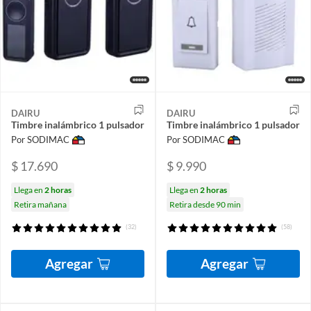
DAIRU
DAIRU
Timbre inalámbrico 1 pulsador
Timbre inalámbrico 1 pulsador
Por SODIMAC
Por SODIMAC
$ 17.690
$ 9.990
Llega en
2 horas
Llega en
2 horas
Retira mañana
Retira desde 90 min
(32)
(58)
Agregar
Agregar