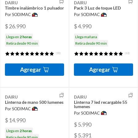
DAIRU
DAIRU
Timbre inalámbrico 1 pulsador
Pack 3 Luz de toque LED
Por SODIMAC
Por SODIMAC
$ 26.990
$ 4.990
Llega en
2 horas
Llega mañana
Retira desde 90 min
Retira desde 90 min
(30)
(63)
Agregar
Agregar
DAIRU
DAIRU
Linterna de mano 500 lumenes
Linterna 7 led recargable 55
lumenes
Por SODIMAC
Por SODIMAC
$ 14.990
$ 5.990
Llega en
2 horas
$ 5.391
Retira desde 90 min