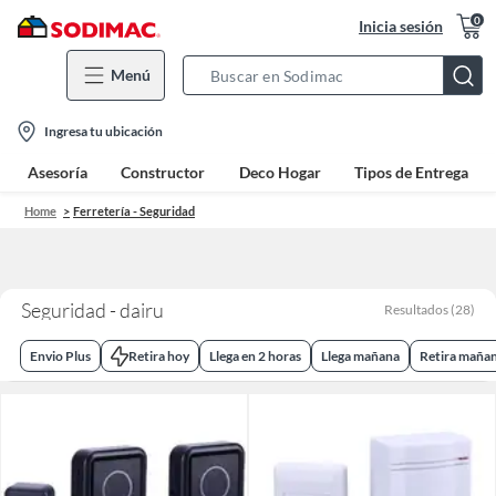
0
Inicia sesión
Menú
Search
Bar
location-
Ingresa tu ubicación
icon
Asesoría
Constructor
Deco Hogar
Tipos de Entrega
Home
Ferretería - Seguridad
Seguridad - dairu
Resultados
(
28
)
Envio Plus
Retira hoy
Llega en 2 horas
Llega mañana
Retira maña