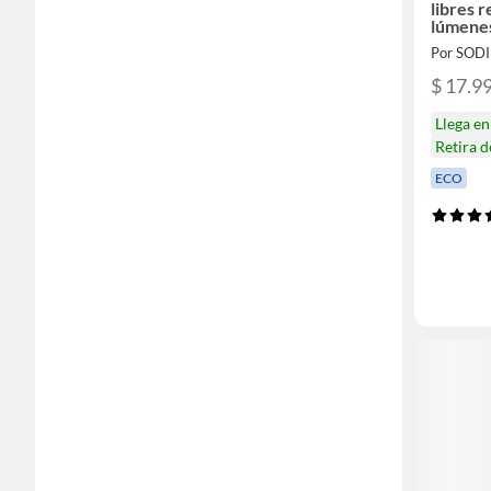
libres 
lúmene
Por SOD
$ 17.9
Llega e
Retira 
ECO