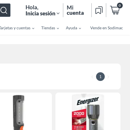
0
Hola
,
Mi
cuenta
Inicia sesión
Tarjetas y cuentas
Tiendas
Ayuda
Vende en Sodimac
1