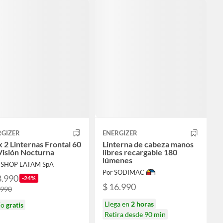
RGIZER
ENERGIZER
 2 Linternas Frontal 60
Linterna de cabeza manos
Visión Nocturna
libres recargable 180
lúmenes
ESHOP LATAM SpA
Por SODIMAC
8.990
-24%
$ 16.990
.990
Llega en
2 horas
ío
gratis
Retira desde 90 min