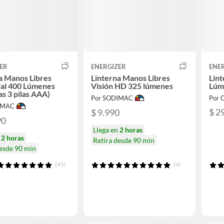
ER
ENERGIZER
ENE
a Manos Libres
Linterna Manos Libres
Lint
ial 400 Lúmenes
Visión HD 325 lúmenes
Lúm
as 3 pilas AAA)
Por SODIMAC
Por 
IMAC
$ 2
$ 9.990
90
Llega en
2 horas
n
2 horas
Retira desde 90 min
desde 90 min
(45)
(4)