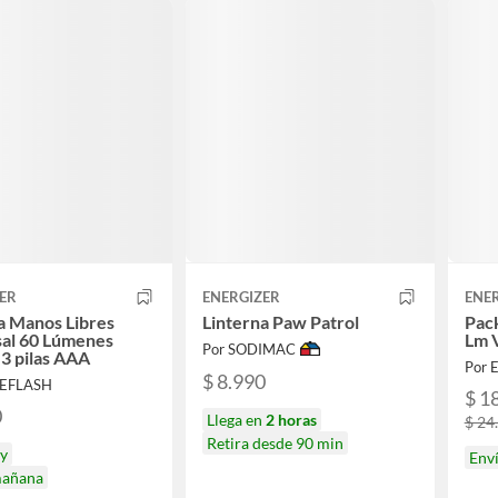
ER
ENERGIZER
ENE
a Manos Libres
Linterna Paw Patrol
Pack
sal 60 Lúmenes
Lm 
Por SODIMAC
 3 pilas AAA
Por 
$ 8.990
REFLASH
$ 1
0
Llega en
2 horas
$ 24
Retira desde 90 min
oy
Env
mañana