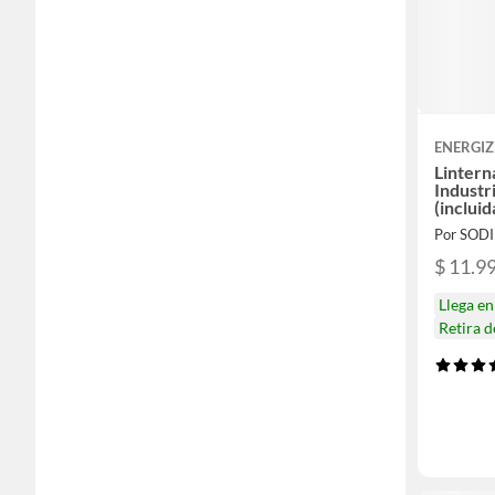
ENERGIZ
Lintern
Industr
(incluid
Por SOD
$ 11.9
Llega e
Retira 