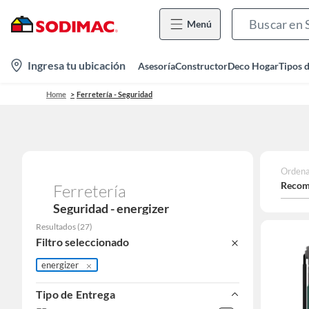
Menú
location-
Ingresa tu ubicación
Asesoría
Constructor
Deco Hogar
Tipos 
icon
Home
Ferretería - Seguridad
Ordena
Recom
Ferretería
Seguridad - energizer
Resultados
(
27
)
Filtro seleccionado
energizer
Tipo de Entrega