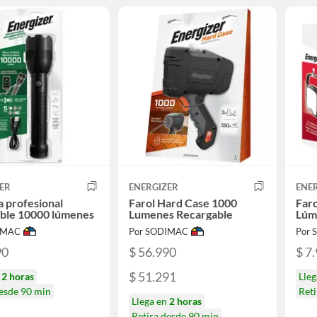
ER
ENERGIZER
ENE
a profesional
Farol Hard Case 1000
Faro
able 10000 lúmenes
Lumenes Recargable
Lúm
IMAC
Por SODIMAC
Por
90
$ 56.990
$ 7
$ 51.291
n
2 horas
Lle
desde 90 min
Reti
Llega en
2 horas
Retira desde 90 min