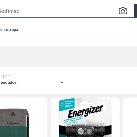
Search
Bar
de Entrega
r por
:
endados