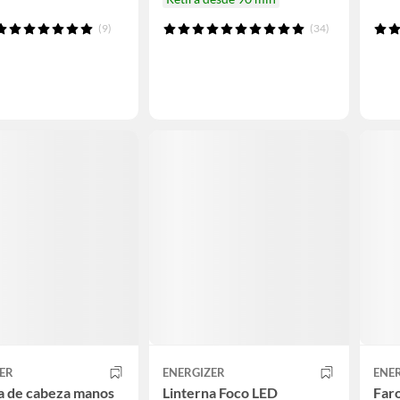
(9)
(34)
ER
ENERGIZER
ENE
a de cabeza manos
Linterna Foco LED
Faro