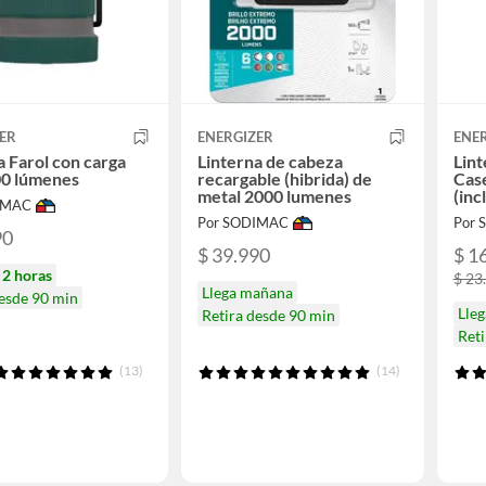
ER
ENERGIZER
ENE
a Farol con carga
Linterna de cabeza
Lin
00 lúmenes
recargable (hibrida) de
Cas
metal 2000 lumenes
(inc
IMAC
Por SODIMAC
Por
90
$ 39.990
$ 1
n
2 horas
$ 23
Llega mañana
desde 90 min
Lle
Retira desde 90 min
Reti
(13)
(14)