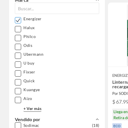
Energizer
Halux
Philco
Odis
Ubermann
U buy
Fixser
ENERGIZ
Quick
Lintern
recarg
Kuangye
Por SOD
Aizo
$ 67.9
+ Ver más
Llega e
Retira 
Vendido por
Sodimac
(18)
ECO