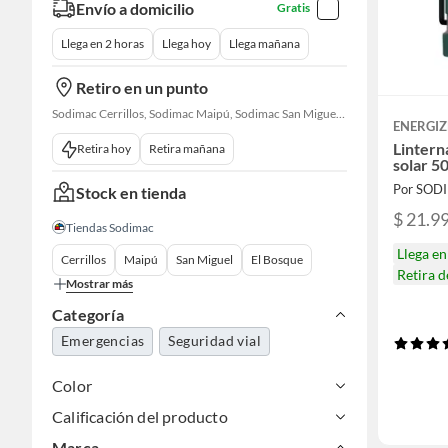
Envío a domicilio
Gratis
Llega en 2 horas
Llega hoy
Llega mañana
Retiro en un punto
Sodimac Cerrillos, Sodimac Maipú, Sodimac San Miguel, Sodimac El Bosque, Sodimac San Bernardo, Constructor Cantagallo, Sodimac Talagante, Sodimac San Fernando
ENERGIZ
Lintern
Retira hoy
Retira mañana
solar 5
Por SOD
Stock en tienda
$ 21.9
Tiendas Sodimac
Llega e
Cerrillos
Maipú
San Miguel
El Bosque
Retira 
Mostrar más
Categoría
Emergencias
Seguridad vial
Color
Calificación del producto
Marca