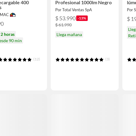
recargable 400
Profesional 1000lm Negro
lúm
s
Por Total Ventas SpA
Por
IMAC
$ 53.990
$ 1
-13%
90
$ 61.990
Lle
n
2 horas
Llega mañana
Reti
desde 90 min
(12)
(3)