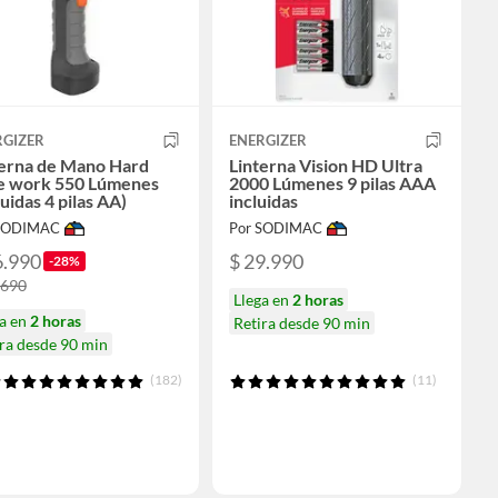
RGIZER
ENERGIZER
terna de Mano Hard
Linterna Vision HD Ultra
e work 550 Lúmenes
2000 Lúmenes 9 pilas AAA
luidas 4 pilas AA)
incluidas
 SODIMAC
Por SODIMAC
6.990
$ 29.990
-28%
.690
Llega en
2 horas
ga en
2 horas
Retira desde 90 min
ra desde 90 min
(182)
(11)