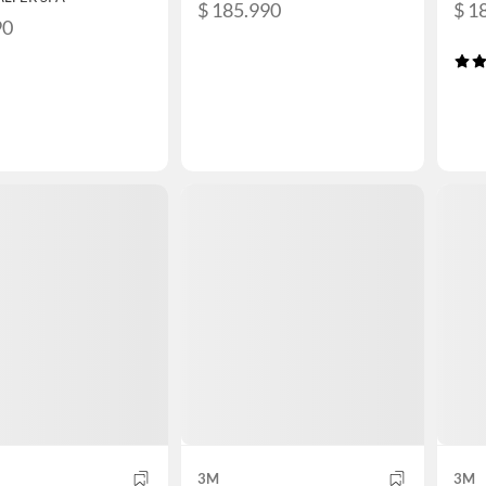
$ 185.990
$ 1
90
3M
3M