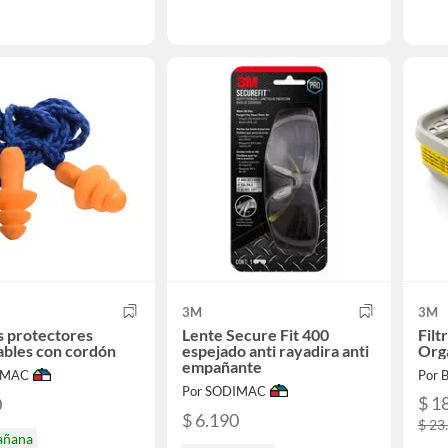
3M
3M
 protectores
Lente Secure Fit 400
Filt
zables con cordón
espejado anti rayadira anti
Org
empañante
IMAC
Por 
Por SODIMAC
$ 1
0
$ 6.190
$ 23
añana