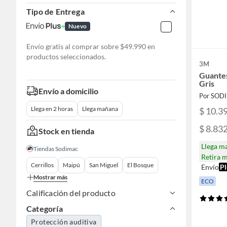
Tipo de Entrega
Nuevo
Envío gratis al comprar sobre $49.990 en
productos seleccionados.
3M
Guante
Gris
Envío a domicilio
Por SOD
Llega en 2 horas
Llega mañana
$ 10.3
$ 8.83
Stock en tienda
Llega m
Tiendas Sodimac
Retira 
Cerrillos
Maipú
San Miguel
El Bosque
Envío
Pl
Mostrar más
ECO
Calificación del producto
Categoría
Protección auditiva