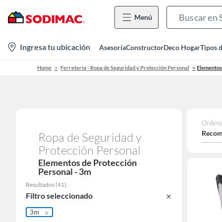
Menú
location-
Ingresa tu ubicación
Asesoría
Constructor
Deco Hogar
Tipos 
icon
Home
Ferretería - Ropa de Seguridad y Protección Personal
Elementos
Ordena
Recom
Ropa de Seguridad y
Protección Personal
Elementos de Protección
Personal - 3m
Resultados
(
41
)
Filtro seleccionado
3m