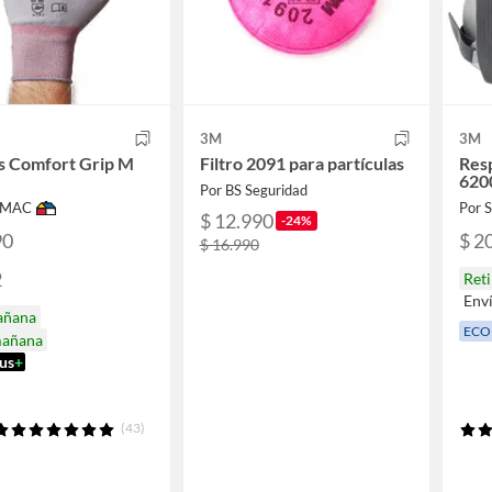
3M
3M
s Comfort Grip M
Filtro 2091 para partículas
Resp
620
Por BS Seguridad
IMAC
Por
$ 12.990
-24%
90
$ 2
$ 16.990
2
Ret
Env
añana
ECO
mañana
us
+
(43)