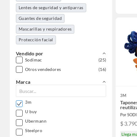
Lentes de seguridad y antiparras
Guantes de seguridad
Mascarillas y respiradores
Protección facial
Vendido por
Sodimac
(25)
Otros vendedores
(16)
Marca
3M
Tapones
3m
reutili
U buy
Por SOD
Ubermann
$ 3.79
Steelpro
Llega m