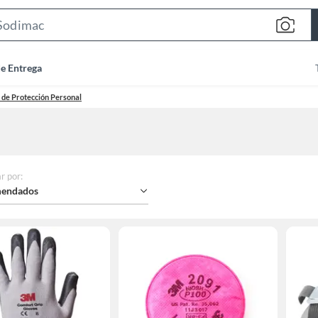
Search
Bar
de Entrega
 de Protección Personal
r por
:
endados