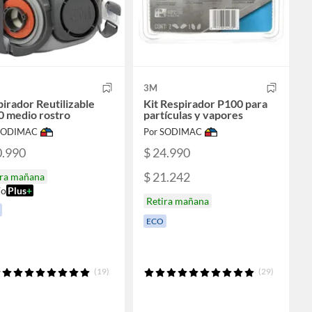
3M
irador Reutilizable
Kit Respirador P100 para
0 medio rostro
partículas y vapores
 SODIMAC
Por SODIMAC
0.990
$ 24.990
$ 21.242
ira mañana
ío
Plus
+
Retira mañana
ECO
(19)
(29)