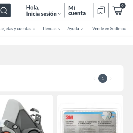
0
Hola
,
Mi
cuenta
Inicia sesión
Tarjetas y cuentas
Tiendas
Ayuda
Vende en Sodimac
1