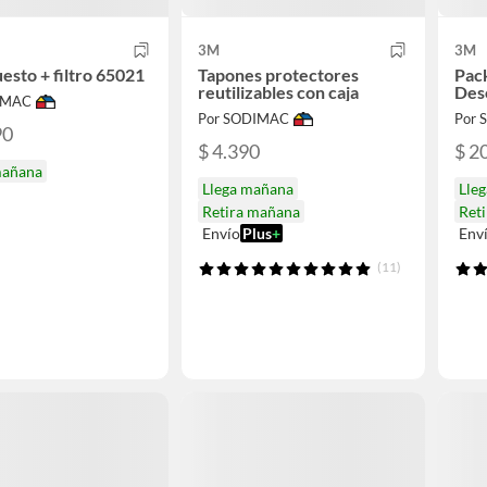
3M
3M
uesto + filtro 65021
Tapones protectores
Pac
reutilizables con caja
Des
IMAC
Por SODIMAC
Por
90
$ 4.390
$ 2
mañana
Llega mañana
Lle
Retira mañana
Ret
Envío
Plus
+
Env
(11)