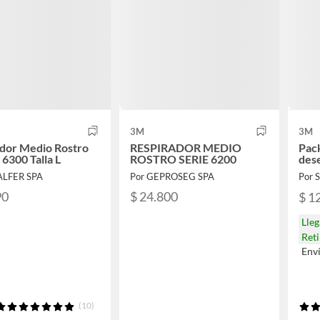
3M
3M
dor Medio Rostro
RESPIRADOR MEDIO
Pack
6300 Talla L
ROSTRO SERIE 6200
des
ALFER SPA
Por GEPROSEG SPA
Por
90
$ 24.800
$ 1
Lle
Ret
Env
(10)