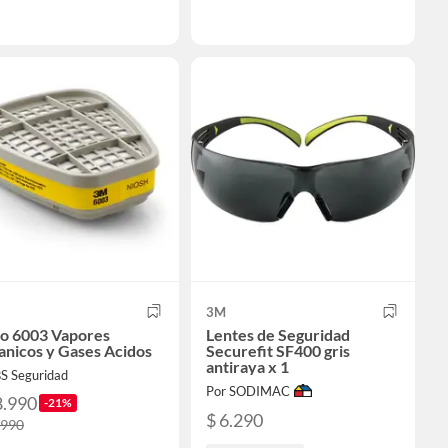
3M
ro 6003 Vapores
Lentes de Seguridad
anicos y Gases Acidos
Securefit SF400 gris
antiraya x 1
BS Seguridad
Por SODIMAC
8.990
-21%
$ 6.290
.990