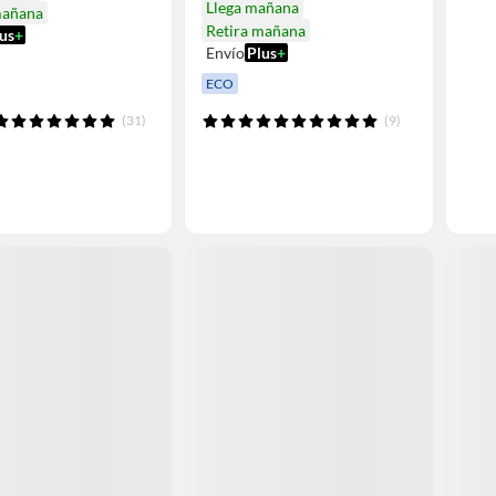
Llega mañana
mañana
Retira mañana
us
+
Envío
Plus
+
ECO
(31)
(9)