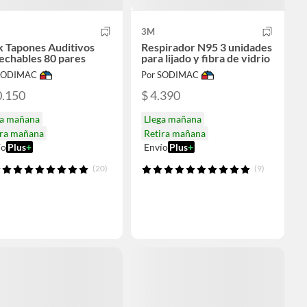
3M
k Tapones Auditivos
Respirador N95 3 unidades
echables 80 pares
para lijado y fibra de vidrio
 SODIMAC
Por SODIMAC
0.150
$ 4.390
ga mañana
Llega mañana
ira mañana
Retira mañana
ío
Plus
+
Envío
Plus
+
(20)
(9)