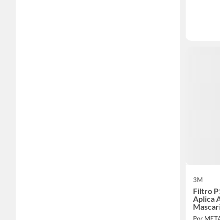
3M
Filtro 
Aplica 
Mascari
Por MET