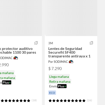
3M
 protector auditivo
Lentes de Seguridad
echable 1100 30 pares
Securefit SF400
transparente antiraya x 1
 SODIMAC
Por SODIMAC
2.990
$ 7.290
ga mañana
Llega mañana
ira mañana
Retira mañana
ío
Plus
+
Envío
Plus
+
ECO
(18)
(26)