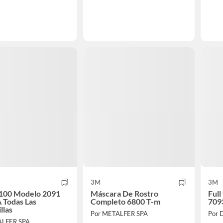
3M
3M
P100 Modelo 2091
Máscara De Rostro
Full
A Todas Las
Completo 6800 T-m
709
llas
Por METALFER SPA
Por D
ALFER SPA