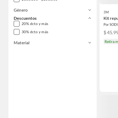
Género
3M
Kit rep
Descuentos
20% dcto y más
Por SOD
$ 45.9
30% dcto y más
Retira 
Material