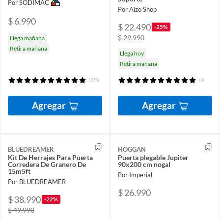
Por SODIMAC
Por Aizo Shop
$ 6.990
$ 22.490
-25%
$ 29.990
Llega mañana
Retira mañana
Llega hoy
Retira mañana
(373)
(8)
Agregar
Agregar
BLUEDREAMER
HOGGAN
Kit De Herrajes Para Puerta
Puerta plegable Jupiter
Corredera De Granero De
90x200 cm nogal
15m5ft
Por Imperial
Por BLUEDREAMER
$ 26.990
$ 38.990
-22%
$ 49.990