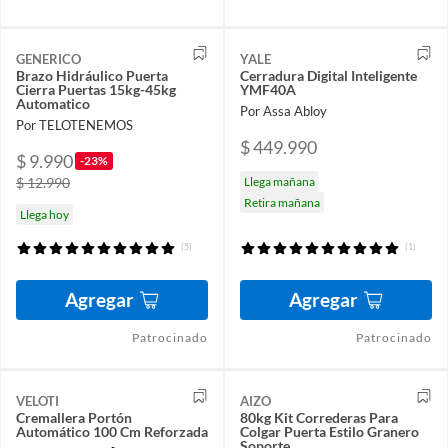
GENERICO
YALE
Brazo Hidráulico Puerta
Cerradura Digital Inteligente
Cierra Puertas 15kg-45kg
YMF40A
Automatico
Por Assa Abloy
Por TELOTENEMOS
$ 449.990
$ 9.990
-23%
$ 12.990
Llega mañana
Retira mañana
Llega hoy
(5)
(1)
Agregar
Agregar
Patrocinado
Patrocinado
VELOTI
AIZO
Cremallera Portón
80kg Kit Correderas Para
Automático 100 Cm Reforzada
Colgar Puerta Estilo Granero
Soporte