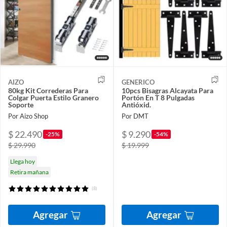
AIZO
GENERICO
80kg Kit Correderas Para
10pcs Bisagras Alcayata Para
Colgar Puerta Estilo Granero
Portón En T 8 Pulgadas
Soporte
Antióxid.
Por Aizo Shop
Por DMT
$ 22.490
$ 9.290
-25%
-54%
$ 29.990
$ 19.999
Llega hoy
Retira mañana
(8)
Agregar
Agregar