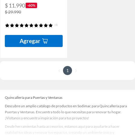
$ 11.990
-60%
$ 29.990
(4)
Agregar
1
Quincallería para Puertas y Ventanas
Descubre un amplio catálogo de productos en Sodimac para Quincallería para
Puertas y Ventanas. Encuentra todo lo que necesitas para renovar tu hogar.
¡Visítanos y encuentra inspiración para tus proyectos!
Desde herramientas hasta accesorios, estamos aquí para ayudarte a hacer
realidad tus ideas y renovar tus espacios, creando un ambiente único y