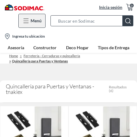
0
Inicia sesión
Menú
Search
Bar
location-
Ingresa tu ubicación
icon
Asesoría
Constructor
Deco Hogar
Tipos de Entrega
Home
Ferretería - Cerraduras y quincallería
Quincallería para Puertas y Ventanas
Quincallería para Puertas y Ventanas -
Resultados
tnakiex
(
6
)