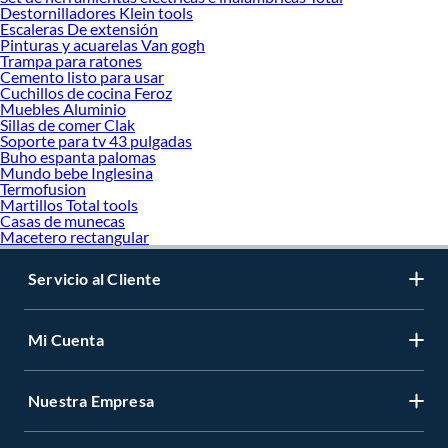
Destornilladores Klein tools
Escaleras De extensión
Pinturas y acuarelas Van gogh
Trampa para ratones
Cemento listo para usar
Cuchillos de cocina Feroz
Muebles Aluminio
Sillas de comer Clak
Soporte para tv 43 pulgadas
Buho espanta palomas
Mundo bebe Inglesina
Termofusion
Martillos Total tools
Casas de munecas
Macetero rectangular
Servicio al Cliente
Mi Cuenta
Nuestra Empresa