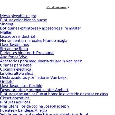
personalizado. Explora nuestra selección de herramientas, materiales y
Mostrar más
accesorios de calidad que te ayudarán a crear un espacio más tú.
Mesa plegable negra
Desde remodelaciones hasta proyectos de decoración, estamos aquí para hacer
Pintura color blanco hueso
tus ideas realidad. ¡Visítanos y encuentra todo lo que tenemos para ofrecerte en
Sinding
Quincallería para Puertas y Ventanas!
Botiquines extintores y accesorios Fire master
Mallas
Explora la variedad de productos de Quincallería para Puertas y
Licuadora industrial
Ventanas en Sodimac
Herramientas manuales Mundo magia
Llave lavamanos
Herramientas, materiales y accesorios de calidad para tus proyectos y
Streaming Roku
renovación de espacios. ¡Visítanos y descubre todo lo que tenemos para
Parlantes bluetooth Prosound
ofrecerte!
Audifonos Vivo
Accesorios para maquinaria de jardin Van beek
Encuentra una amplia variedad de productos de Quincallería para Puertas y
Cojines para bebe
Ventanas en Sodimac. Encuentra todo lo necesario para tus proyectos de
Cocinilla electrica
Linoleo alto trafico
renovación y decoración. ¡Visítanos y haz tus ideas realidad!
Desbrozadoras y orilladoras Van beek
Grillete
Llave lavaplatos flexible
Desodorantes y aromatizantes Ambart
Pinturas y acuarelas Fun at home lo divertido de estar en casa
Closet portatiles
Pinturas acrilicas
Mas utensilios de cocina Joseph joseph
Fuentes y bandejas Allegra
Set de herramientas electricas e inalambricas Total