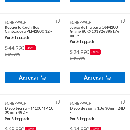
SCHEPPACH
SCHEPPACH
Repuesto Cuchillos
Juego de lija para OSM100
Canteadora PLM1800 12 -
Grano 80 Ø 131926385176
mm -
Por Scheppach
Por Scheppach
$ 44.990
-50%
$ 24.990
-50%
$ 89.990
$ 49.990
Agregar
Agregar
SCHEPPACH
SCHEPPACH
Disco Sierra HM100MP 10
Disco de sierra 10x 30mm 24D
30 mm 48D -
-
Por Scheppach
Por Scheppach
$ 69.990
$ 34.990
-50%
-50%