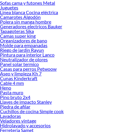
Sofas cama y futones Metal
Desde remodelaciones hasta proyectos de decoración, estamos aquí para hacer
Juguetes
tus ideas realidad. ¡Visítanos y encuentra todo lo que tenemos para ofrecerte en
Linea blanca Cocina eléctrica
Accesorios de Herramientas eléctricas!
Camarotes Algodón
Polera sin manga hombre
Explora la variedad de productos de Accesorios de Herramientas
Generadores electricos Bauker
eléctricas en Sodimac
Tapagoteras Sika
Camas super king
Herramientas, materiales y accesorios de calidad para tus proyectos y
Organizadores de bano
renovación de espacios. ¡Visítanos y descubre todo lo que tenemos para
Molde para empanadas
ofrecerte!
Riego de jardin Rayun
Pintura para interior Lanco
Encuentra una amplia variedad de productos de Accesorios de Herramientas
Neutralizador de olores
eléctricas en Sodimac. Encuentra todo lo necesario para tus proyectos de
Panel solar termico
Casas para perros Petwoow
renovación y decoración. ¡Visítanos y haz tus ideas realidad!
Aseo y limpieza Kh 7
Cunas Kinderkraft
Cable 4 mm
Heno
Pasta muro
Pino bruto 2x4
Llaves de impacto Stanley
Piedra de afilar
Cuchillos de cocina Simple cook
Lavadoras
Veladores vintage
Hidrolavado y accesorios
Ferreteria Samet