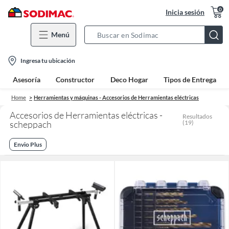
0
Inicia sesión
Menú
Search
Bar
location-
Ingresa tu ubicación
icon
Asesoría
Constructor
Deco Hogar
Tipos de Entrega
Home
Herramientas y máquinas - Accesorios de Herramientas eléctricas
Accesorios de Herramientas eléctricas -
Resultados
scheppach
(
19
)
Envio Plus