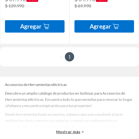
$ 139.990
$ 69.990
Agregar
Agregar
1
Accesorios de Herramientas eléctricas
Descubre un amplio catálogo de productos en Sodimac para Accesorios de
Herramientas eléctricas. Encuentra todo lo que necesitas para renovar tu hogar.
¡Visítanos y encuentra inspiración para tus proyectos!
Desde herramientas hasta accesorios, estamos aquí para ayudarte a hacer
realidad tus ideas y renovar tus espacios, creando un ambiente único y
personalizado. Explora nuestra selección de herramientas, materiales y
Mostrar más
accesorios de calidad que te ayudarán a crear un espacio más tú.