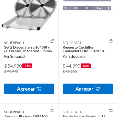
SCHEPPACH
SCHEPPACH
Set 2 Discos Sierra 10" (48 y
Repuesto Cuchillos
60 Dientes) Madera/Aluminio
Canteadora HMS1070 10 -
Por Scheppach
Por Scheppach
$ 54.990
$ 44.990
-45%
-50%
$ 99.990
$ 89.990
Agregar
Agregar
SCHEPPACH
SCHEPPACH
Juego de lija para OSM100
Set de Brocas Premium 15