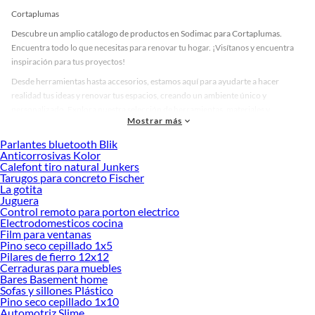
Cortaplumas
Descubre un amplio catálogo de productos en Sodimac para Cortaplumas.
Encuentra todo lo que necesitas para renovar tu hogar. ¡Visítanos y encuentra
inspiración para tus proyectos!
Desde herramientas hasta accesorios, estamos aquí para ayudarte a hacer
realidad tus ideas y renovar tus espacios, creando un ambiente único y
personalizado. Explora nuestra selección de herramientas, materiales y
Mostrar más
accesorios de calidad que te ayudarán a crear un espacio más tú.
Parlantes bluetooth Blik
Desde remodelaciones hasta proyectos de decoración, estamos aquí para hacer
Anticorrosivas Kolor
tus ideas realidad. ¡Visítanos y encuentra todo lo que tenemos para ofrecerte en
Calefont tiro natural Junkers
Cortaplumas!
Tarugos para concreto Fischer
La gotita
Explora la variedad de productos de Cortaplumas en Sodimac
Juguera
Control remoto para porton electrico
Herramientas, materiales y accesorios de calidad para tus proyectos y
Electrodomesticos cocina
renovación de espacios. ¡Visítanos y descubre todo lo que tenemos para
Film para ventanas
ofrecerte!
Pino seco cepillado 1x5
Pilares de fierro 12x12
Encuentra una amplia variedad de productos de Cortaplumas en Sodimac.
Cerraduras para muebles
Encuentra todo lo necesario para tus proyectos de renovación y decoración.
Bares Basement home
¡Visítanos y haz tus ideas realidad!
Sofas y sillones Plástico
Pino seco cepillado 1x10
Automotriz Slime