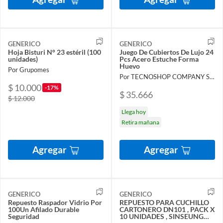
GENERICO
GENERICO
Hoja Bisturi N° 23 estéril (100
Juego De Cubiertos De Lujo 24
unidades)
Pcs Acero Estuche Forma
Huevo
Por Grupomes
Por TECNOSHOP COMPANY SPA
$ 10.000
-17%
$ 35.666
$ 12.000
Llega hoy
Retira mañana
Agregar
Agregar
GENERICO
GENERICO
Repuesto Raspador Vidrio Por
REPUESTO PARA CUCHILLO
100Un Afilado Durable
CARTONERO DN101 , PACK X
Seguridad
10 UNIDADES , SINSEUNG