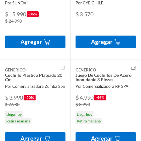
KOREA
Por SUNOVI
Por CYE CHILE
$ 15.990
$ 3.570
-36%
$ 24.990
Agregar
Agregar
GENERICO
GENERICO
Cuchillo Plástico Plateado 20
Juego De Cuchillos De Acero
Cm
Inoxidable 3 Piezas
Por Comercializadora Zumba Spa
Por Comercializadora RP SPA
$ 3.990
$ 4.990
-50%
-44%
$ 7.980
$ 8.990
Llega hoy
Llega hoy
Retira mañana
Retira mañana
Agregar
Agregar