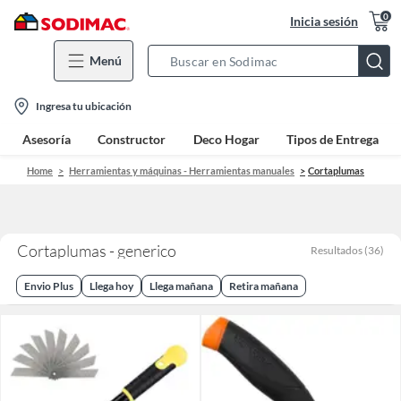
0
Inicia sesión
Menú
Search
Bar
location-
Ingresa tu ubicación
icon
Asesoría
Constructor
Deco Hogar
Tipos de Entrega
Home
Herramientas y máquinas - Herramientas manuales
Cortaplumas
Cortaplumas - generico
Resultados
(
36
)
Envio Plus
Llega hoy
Llega mañana
Retira mañana