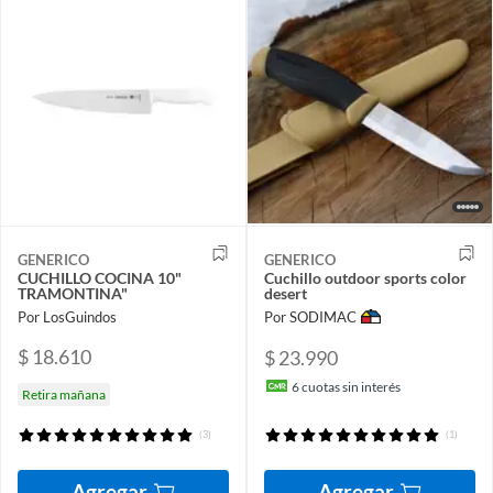
GENERICO
GENERICO
CUCHILLO COCINA 10"
Cuchillo outdoor sports color
TRAMONTINA"
desert
Por LosGuindos
Por SODIMAC
$ 18.610
$ 23.990
6
cuotas sin interés
Retira mañana
(3)
(1)
Agregar
Agregar