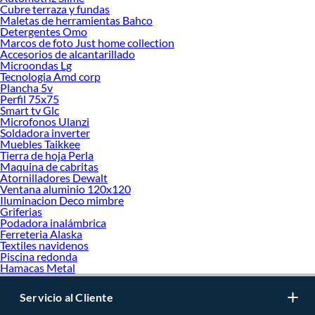
Cubre terraza y fundas
Maletas de herramientas Bahco
Detergentes Omo
Marcos de foto Just home collection
Accesorios de alcantarillado
Microondas Lg
Tecnologia Amd corp
Plancha 5v
Perfil 75x75
Smart tv Glc
Microfonos Ulanzi
Soldadora inverter
Muebles Taikkee
Tierra de hoja Perla
Maquina de cabritas
Atornilladores Dewalt
Ventana aluminio 120x120
Iluminacion Deco mimbre
Griferias
Podadora inalámbrica
Ferreteria Alaska
Textiles navidenos
Piscina redonda
Hamacas Metal
Servicio al Cliente