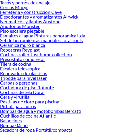
Tacos y pernos de anclaje
Cercos Macyc
Explora la variedad de productos de Cortaplumas en Sodimac
Ferreteria y construccion Cave
Desodorantes y aromatizantes Airwick
Herramientas, materiales y accesorios de calidad para tus proyectos y
Neumaticos y llantas Austone
renovación de espacios. ¡Visítanos y descubre todo lo que tenemos para
Audifonos Monster
ofrecerte!
Piso escalera plegable
Esmaltes al agua Pinturas panoramica ltda
Encuentra una amplia variedad de productos de Cortaplumas en Sodimac.
Set de herramientas manuales Total tools
Encuentra todo lo necesario para tus proyectos de renovación y decoración.
Ceramica muro blanca
¡Visítanos y haz tus ideas realidad!
Reposeras Reyplast
Cortinas roller Just home collection
Presostato compresor
Tijera de cocina
Escalera telescopica
Renovador de plasticos
Tripode para nivel laser
Carpas 6 personas
Cortadora de piso flotante
Cortinas de tela Doral
Cera y virutilla
Pastillas de cloro para piscina
Pitbull para autos
Bombas de agua y motobombas Bercatti
Cuchillos de cocina Atlantic
Balancines
Bomba 0.5 hp
Secadora de ropa Portátil/compacta