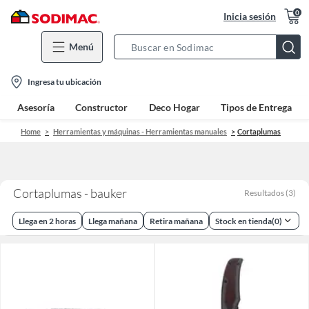
0
Inicia sesión
Menú
Search
Bar
location-
Ingresa tu ubicación
icon
Asesoría
Constructor
Deco Hogar
Tipos de Entrega
Home
Herramientas y máquinas - Herramientas manuales
Cortaplumas
Cortaplumas - bauker
Resultados
(
3
)
Llega en 2 horas
Llega mañana
Retira mañana
Stock en tienda
(
0
)