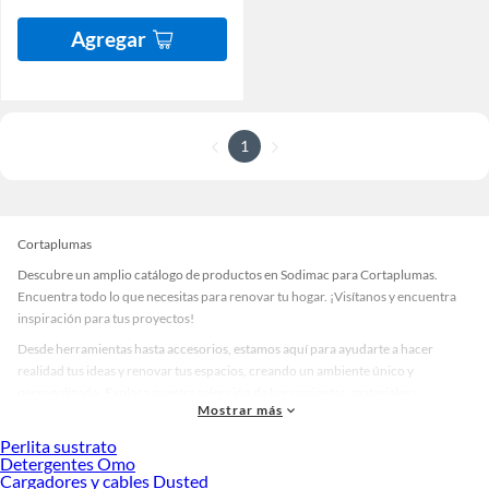
Agregar
1
Cortaplumas
Descubre un amplio catálogo de productos en Sodimac para Cortaplumas.
Encuentra todo lo que necesitas para renovar tu hogar. ¡Visítanos y encuentra
inspiración para tus proyectos!
Desde herramientas hasta accesorios, estamos aquí para ayudarte a hacer
realidad tus ideas y renovar tus espacios, creando un ambiente único y
personalizado. Explora nuestra selección de herramientas, materiales y
Mostrar más
accesorios de calidad que te ayudarán a crear un espacio más tú.
Perlita sustrato
Desde remodelaciones hasta proyectos de decoración, estamos aquí para hacer
Detergentes Omo
tus ideas realidad. ¡Visítanos y encuentra todo lo que tenemos para ofrecerte en
Cargadores y cables Dusted
Cortaplumas!