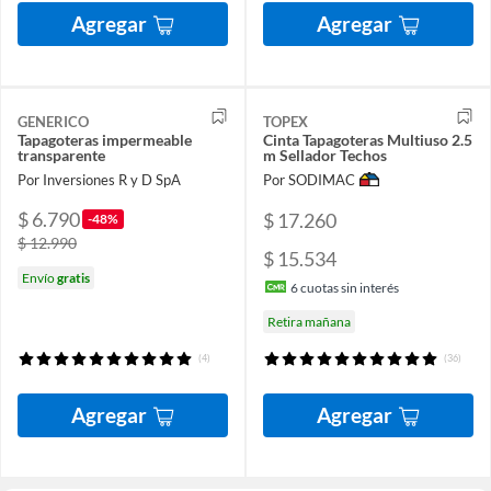
Agregar
Agregar
GENERICO
TOPEX
Tapagoteras impermeable
Cinta Tapagoteras Multiuso 2.5
transparente
m Sellador Techos
Por Inversiones R y D SpA
Por SODIMAC
$ 6.790
$ 17.260
-48%
$ 12.990
$ 15.534
Envío
gratis
6
cuotas sin interés
Retira mañana
(4)
(36)
Agregar
Agregar