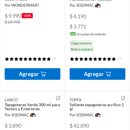
Por WONDERMART
Por SODIMAC
$ 9.990
$ 4.190
-60%
$ 24.990
$ 3.771
6
cuotas sin interés
Llega mañana
Retira mañana
(4)
(54)
Agregar
Agregar
LANCO
TOPEX
Tapagoteras Verde 300 ml para
Sellante tapagoteras acrílico 1
Techos y Exteriores
gl
Por SODIMAC
Por SODIMAC
$ 3.890
$ 42.890