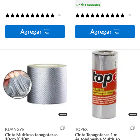
Retira mañana
(16)
(38)
Agregar
Agregar
KUANGYE
TOPEX
Cinta Multiuso tapagoteras
Cinta Tapagoteras 1 m
10cm X 10m
Autoadhesiva Multiuso