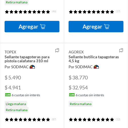
Retira mañana
(46)
(17)
Agregar
Agregar
TOPEX
AGOREX
Sellante tapagoteras para
Sellante butílica tapagoteras
pistola calafatera 310 ml
4,5 kg
Por SODIMAC
Por SODIMAC
$ 5.490
$ 38.770
$ 4.941
$ 32.954
6
cuotas sin interés
6
cuotas sin interés
Llega mañana
Retira mañana
Retira mañana
(87)
(12)