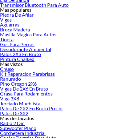
¿Qué es?
Un sellador que impermeabiliza y repara filtraciones en
Transmisor Bluetooth Para Auto
techumbres, canales y cubiertas.
Mas populares
¿Cuándo usar cada tipo?
Asfáltico para grietas profundas, acrílico para
Piedra De Afilar
fisuras pequeñas, butílico para metales y hojalatería, cinta para soluciones
Vigas
rápidas.
Aguarras
Broca Madera
¿Cómo aplicar?
Limpia la superficie, aplica con espátula o pistola
Masilla Magica Para Autos
calafatera, y deja secar entre 2 y 24 horas.
Tineta
Gps Para Perros
Con el paso de los años se pueden debilitar las planchas de cubiertas, fijaciones y
Desodorante Ambiental
traslapes en techos y canales de aguas lluvias. Por esto, es recomendable realizar
Palos 2X3 En Bruto
mantenimientos periódicos y utilizar los productos adecuados para sellar
Pintura Chalked
Mas vistos
filtraciones.
Chuso
Superficies Compatibles
Kit Reparacion Parabrisas
Ranurado
Aplica selladores impermeabilizantes en las siguientes superficies:
Pino Oregon 2X6
Vigas De 2X6 En Bruto
Zinc y zincalum
Grasa Para Rodamientos
Fibrocemento
Viga 3X8
Tejas
Terciado Mueblista
Hojalatería
Palos De 2X2 En Bruto Precio
Madera
Palos De 3X2
Albañilería y loza
Mas destacados
Metal
Radio 2 Din
Subwoofer Plano
Tipos de Tapagoteras y Sus Usos
Corchetera Industrial
Cooler Electrico Para Auto