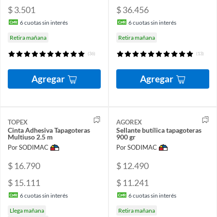
$ 3.501
$ 36.456
6
cuotas sin interés
6
cuotas sin interés
Retira mañana
Retira mañana
(36)
(13)
Agregar
Agregar
TOPEX
AGOREX
Cinta Adhesiva Tapagoteras
Sellante butílica tapagoteras
Multiuso 2.5 m
900 gr
Por SODIMAC
Por SODIMAC
$ 16.790
$ 12.490
$ 15.111
$ 11.241
6
cuotas sin interés
6
cuotas sin interés
Llega mañana
Retira mañana