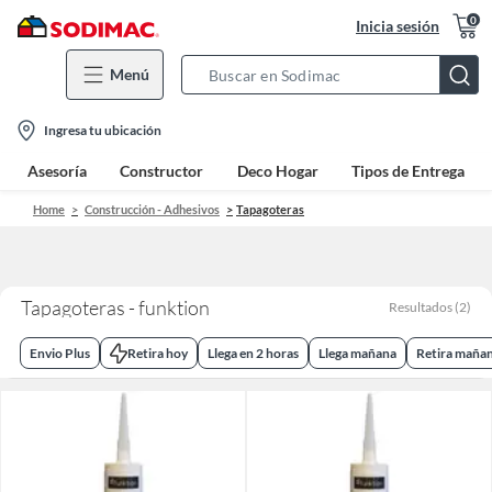
0
Inicia sesión
Menú
Search
Bar
location-
Ingresa tu ubicación
icon
Asesoría
Constructor
Deco Hogar
Tipos de Entrega
Home
Construcción - Adhesivos
Tapagoteras
Tapagoteras - funktion
Resultados
(
2
)
Envio Plus
Retira hoy
Llega en 2 horas
Llega mañana
Retira maña