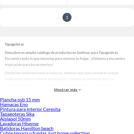
1
Tapagoteras
Descubre un amplio catálogo de productos en Sodimac para Tapagoteras.
Encuentra todo lo que necesitas para renovar tu hogar. ¡Visítanos y encuentra
inspiración para tus proyectos!
Desde herramientas hasta accesorios, estamos aquí para ayudarte a hacer
realidad tus ideas y renovar tus espacios, creando un ambiente único y
personalizado. Explora nuestra selección de herramientas, materiales y
Mostrar más
accesorios de calidad que te ayudarán a crear un espacio más tú.
Plancha osb 15 mm
Desde remodelaciones hasta proyectos de decoración, estamos aquí para hacer
Hamacas Eno
tus ideas realidad. ¡Visítanos y encuentra todo lo que tenemos para ofrecerte en
Pintura para interior Ceresita
Tapagoteras!
Tapagoteras Sika
Aislapol 50mm
Explora la variedad de productos de Tapagoteras en Sodimac
Lavadoras Hisense
Batidoras Hamilton beach
Herramientas, materiales y accesorios de calidad para tus proyectos y
Cubre terraza y fundas Just home collection