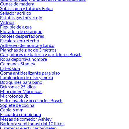
renovación de espacios. ¡Visítanos y descubre todo lo que tenemos para
Cunas de madera
ofrecerte!
Sofas cama y futones Felpa
Sellador acrilico
Encuentra una amplia variedad de productos de Tapagoteras en Sodimac.
Estufas gas Infrarrojo
Encuentra todo lo necesario para tus proyectos de renovación y decoración.
Vidrios
¡Visítanos y haz tus ideas realidad!
Flexible de agua
Flotador de estanque
Relojes despertadores
Escalera entretecho
Adhesivo de montaje Lanco
Planchas de zinc de 3 metros
Cargadores de bateria y partidores Bosch
Ropa deportiva hombre
Caimanes Stanley
Latex sipa
Goma antideslizante para piso
Iluminacion de piso y muro
Botiquines para bano
Bekron ac 25 kilos
Mini pimer Marmicoc
Microfonos Jbl
Hidrolavado y accesorios Bosch
Soplete de cocina
Cable 6 mm
Escuadra combinada
Mesas de comedor Ashley
Batidora semi industrial 10 litros
Cafeteras electricas Sindelen