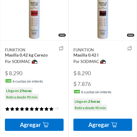
FUNKTION
FUNKTION
Masilla 0.42 kg Cerezo
Masilla 0.42 l
Por SODIMAC
Por SODIMAC
$ 8.290
$ 8.290
6
cuotas sin interés
$ 7.876
Llega en
2 horas
6
cuotas sin interés
Retira desde 90 min
Llega en
2 horas
Retira desde 90 min
(3)
Agregar
Agregar