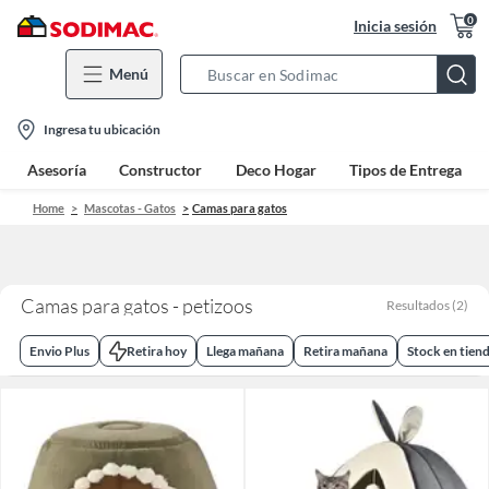
0
Inicia sesión
Menú
Search
Bar
location-
Ingresa tu ubicación
icon
Asesoría
Constructor
Deco Hogar
Tipos de Entrega
Home
Mascotas - Gatos
Camas para gatos
Camas para gatos - petizoos
Resultados
(
2
)
Envio Plus
Retira hoy
Llega mañana
Retira mañana
Stock en tien