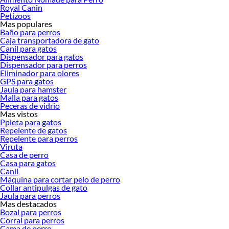
ofrecerte!
Royal Canin
Petizoos
Encuentra una amplia variedad de productos de Camas para gatos en Sodimac.
Mas populares
Encuentra todo lo necesario para tus proyectos de renovación y decoración.
Baño para perros
¡Visítanos y haz tus ideas realidad!
Caja transportadora de gato
Canil para gatos
Dispensador para gatos
Dispensador para perros
Eliminador para olores
GPS para gatos
Jaula para hamster
Malla para gatos
Peceras de vidrio
Mas vistos
Ppieta para gatos
Repelente de gatos
Repelente para perros
Viruta
Casa de perro
Casa para gatos
Canil
Máquina para cortar pelo de perro
Collar antipulgas de gato
Jaula para perros
Mas destacados
Bozal para perros
Corral para perros
Cama de perro