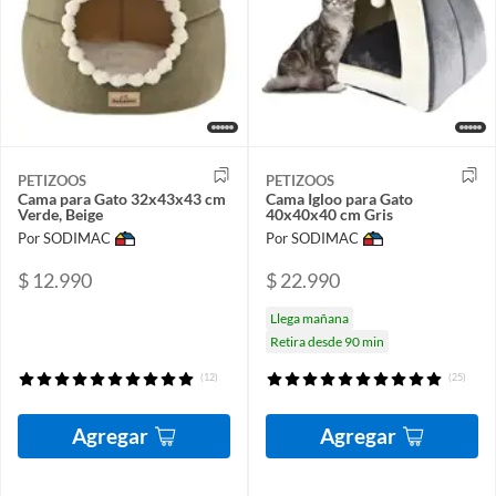
PETIZOOS
PETIZOOS
Cama para Gato 32x43x43 cm
Cama Igloo para Gato
Verde, Beige
40x40x40 cm Gris
Por SODIMAC
Por SODIMAC
$ 12.990
$ 22.990
Llega mañana
Retira desde 90 min
(12)
(25)
Agregar
Agregar