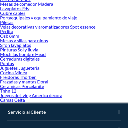
Mesas de comedor Madera
Lavaplatos Fdv
Cubre cables
Portaequipajes y equipamiento de viaje
Piletas
Velas decorativas y aromatizadores Spot essence
Perlita
Osb 8mm
Mesas y sillas para ninos
Sifón lavaplatos
Pinturas Sol y lluvia
Mochilas hombre Head
Cerraduras digitales
Puntas
Juguetes Jugueteria
Cocina Midea
Freidoras Thorben
Frazadas y mantas Doral
Ceramicas Porcelanite
Thhn 12
Juegos de living America decora
Camas Celta
Servicio al Cliente