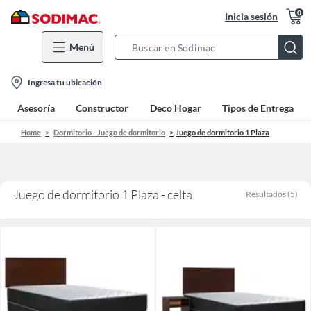
0
Inicia sesión
Menú
Search
Bar
location-
Ingresa tu ubicación
icon
Asesoría
Constructor
Deco Hogar
Tipos de Entrega
Home
Dormitorio - Juego de dormitorio
Juego de dormitorio 1 Plaza
Juego de dormitorio 1 Plaza - celta
Resultados
(
5
)