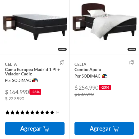
CELTA
CELTA
Cama Europea Madrid 1 Pl +
Combo Apolo
Velador Cadiz
Por SODIMAC
Por SODIMAC
$ 254.990
-25%
$ 164.990
-28%
$ 337.990
$ 229.990
(4)
Agregar
Agregar