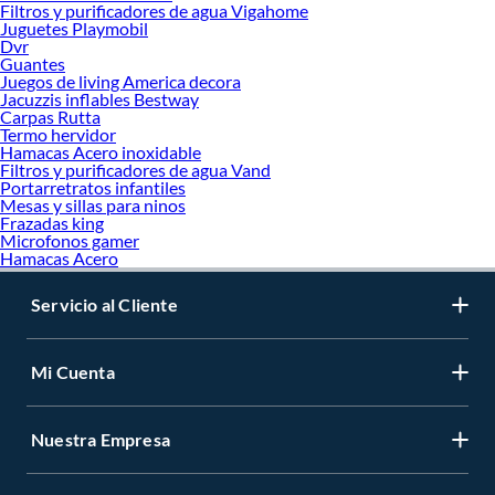
Filtros y purificadores de agua Vigahome
Juguetes Playmobil
Dvr
Guantes
Juegos de living America decora
Jacuzzis inflables Bestway
Carpas Rutta
Termo hervidor
Hamacas Acero inoxidable
Filtros y purificadores de agua Vand
Portarretratos infantiles
Mesas y sillas para ninos
Frazadas king
Microfonos gamer
Hamacas Acero
Servicio al Cliente
Mi Cuenta
Nuestra Empresa