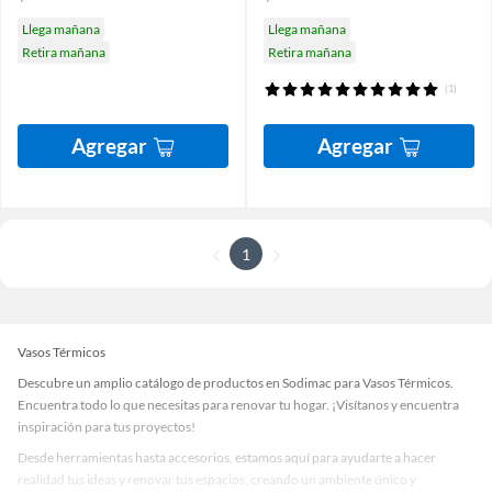
Llega mañana
Llega mañana
Retira mañana
Retira mañana
(1)
Agregar
Agregar
1
Vasos Térmicos
Descubre un amplio catálogo de productos en Sodimac para Vasos Térmicos.
Encuentra todo lo que necesitas para renovar tu hogar. ¡Visítanos y encuentra
inspiración para tus proyectos!
Desde herramientas hasta accesorios, estamos aquí para ayudarte a hacer
realidad tus ideas y renovar tus espacios, creando un ambiente único y