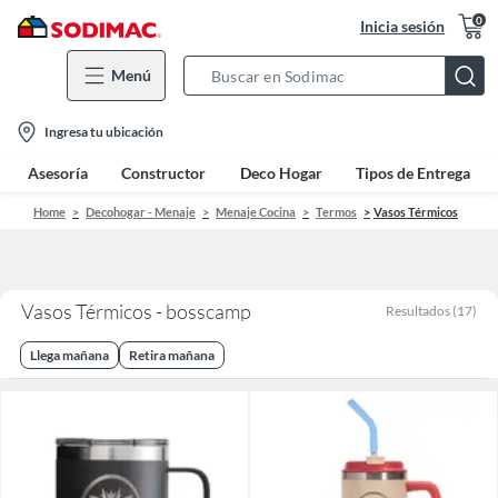
0
Inicia sesión
Menú
Search
Bar
location-
Ingresa tu ubicación
icon
Asesoría
Constructor
Deco Hogar
Tipos de Entrega
Home
Decohogar - Menaje
Menaje Cocina
Termos
Vasos Térmicos
Vasos Térmicos - bosscamp
Resultados
(
17
)
Llega mañana
Retira mañana