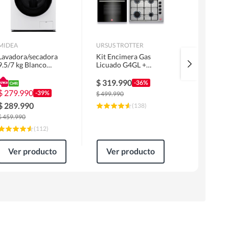
MIDEA
URSUS TROTTER
MIDEA
Lavadora/secadora
Kit Encimera Gas
Lavadora 
9.5/7 kg Blanco
Licuado G4GL +
Superior 1
MLSF-095B/W
Campana 60cm Inox
MLS-155G
1 Motor FF60IN +
$
319.990
$
229.99
-36%
Horno EPC4NIG
$
279.990
-39%
$
499.990
$
309.990
$
289.990
(
138
)
$
459.990
(
112
)
Ver producto
Ver producto
Ver pr