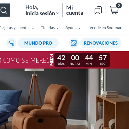
0
Hola
,
Mi
cuenta
Inicia sesión
Tarjetas y cuentas
Tiendas
Ayuda
Vende en Sodimac
42
00
44
54
LO COMO SE MERECE!
DÍAS
HORAS
MIN
SEG