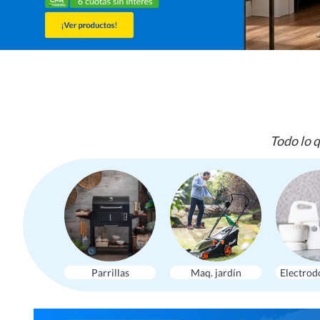
Todo lo q
Parrillas
Maq. jardín
Electrod