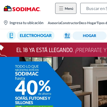
Menú
location-
Ingresa tu ubicación
Asesoría
Constructor
Deco Hogar
Tipos 
icon
EL 18 YA ESTÁ LLEGANDO
. ¡PREPÁRATE 