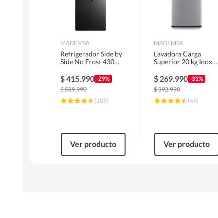
MADEMSA
MADEMSA
Refrigerador Side by
Lavadora Carga
Side No Frost 430
Superior 20 kg Inox
Litros Negro
MDWMT20S
MAS430B
$
415.990
$
269.990
-29%
-31%
$
589.990
$
392.990
(
108
)
(
49
)
Ver producto
Ver producto