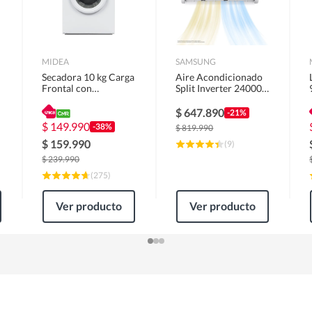
MIDEA
SAMSUNG
Secadora 10 kg Carga
Aire Acondicionado
Frontal con
Split Inverter 24000
Evacuación Blanco
BTU
MD100A100/W2
$
647.890
-21%
$
149.990
-38%
$
819.990
$
159.990
(
9
)
$
239.990
(
275
)
Ver producto
Ver producto