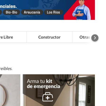
re Libre
Constructor
Otras Categor
eíbles.