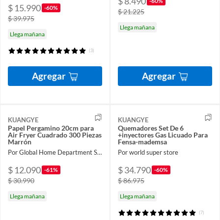
$ 8.490
-60%
$ 15.990
-60%
$ 21.225
$ 39.975
Llega mañana
Llega mañana
(3)
Agregar
Agregar
KUANGYE
KUANGYE
Papel Pergamino 20cm para
Quemadores Set De 6
Air Fryer Cuadrado 300 Piezas
+inyectores Gas Licuado Para
Marrón
Fensa-mademsa
Por Global Home Department Store
Por world super store
$ 12.090
$ 34.790
-61%
-60%
$ 30.990
$ 86.975
Llega mañana
Llega mañana
(7)