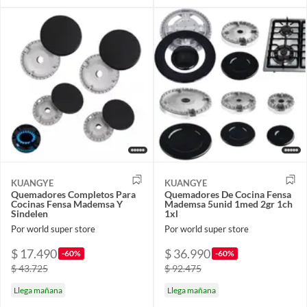
KUANGYE
KUANGYE
Quemadores Completos Para
Quemadores De Cocina Fensa
Cocinas Fensa Mademsa Y
Mademsa 5unid 1med 2gr 1ch
Sindelen
1xl
Por world super store
Por world super store
$ 17.490
$ 36.990
-60%
-60%
$ 43.725
$ 92.475
Llega mañana
Llega mañana