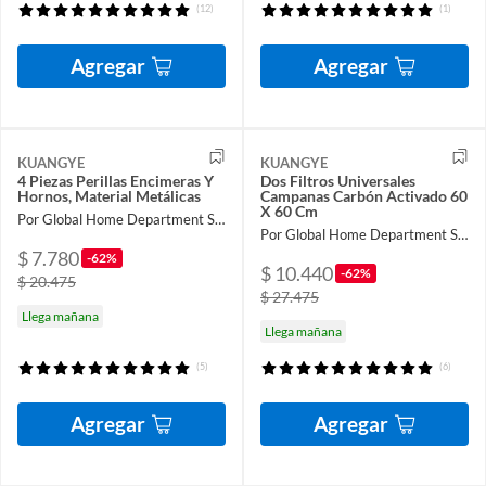
(12)
(1)
Agregar
Agregar
KUANGYE
KUANGYE
4 Piezas Perillas Encimeras Y
Dos Filtros Universales
Hornos, Material Metálicas
Campanas Carbón Activado 60
X 60 Cm
Por Global Home Department Store
Por Global Home Department Store
$ 7.780
-62%
$ 10.440
-62%
$ 20.475
$ 27.475
Llega mañana
Llega mañana
(5)
(6)
Agregar
Agregar