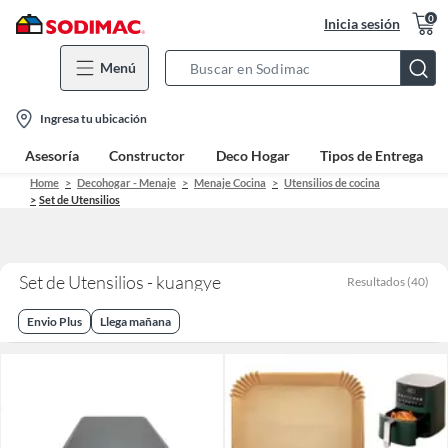
0
Inicia sesión
Menú
Search
Bar
location-
Ingresa tu ubicación
icon
Asesoría
Constructor
Deco Hogar
Tipos de Entrega
Home
Decohogar - Menaje
Menaje Cocina
Utensilios de cocina
Set de Utensilios
Set de Utensilios - kuangye
Resultados
(
40
)
Envio Plus
Llega mañana