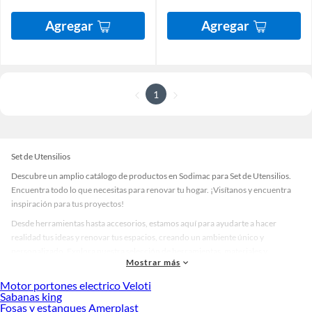
Agregar
Agregar
1
Set de Utensilios
Descubre un amplio catálogo de productos en Sodimac para Set de Utensilios.
Encuentra todo lo que necesitas para renovar tu hogar. ¡Visítanos y encuentra
inspiración para tus proyectos!
Desde herramientas hasta accesorios, estamos aquí para ayudarte a hacer
realidad tus ideas y renovar tus espacios, creando un ambiente único y
personalizado. Explora nuestra selección de herramientas, materiales y
Mostrar más
accesorios de calidad que te ayudarán a crear un espacio más tú.
Motor portones electrico Veloti
Desde remodelaciones hasta proyectos de decoración, estamos aquí para hacer
Sabanas king
tus ideas realidad. ¡Visítanos y encuentra todo lo que tenemos para ofrecerte en
Fosas y estanques Amerplast