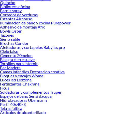
Set de Utensilios!
Quincho
Biblioteca oficina
Explora la variedad de productos de Set de Utensilios en Sodimac
Barniz spray
Cortador de verduras
Herramientas, materiales y accesorios de calidad para tus proyectos y
Estantes Airhouse
renovación de espacios. ¡Visítanos y descubre todo lo que tenemos para
Iluminacion de bano y cocina Purepower
ofrecerte!
Adhesivo de montaje Afix
Bowls Oster
Encuentra una amplia variedad de productos de Set de Utensilios en Sodimac.
Tazones
Encuentra todo lo necesario para tus proyectos de renovación y decoración.
Sierra sable
¡Visítanos y haz tus ideas realidad!
Brochas Condor
Afeitadoras y cortapelos Babyliss pro
Cielo falso
Cemento 20melon
Bisagra cierre suave
Tornillos para internit
Bar Madera
Camas infantiles Decoracion creativa
Bloques y encajes Woma
Luces led Ledzone
Fertilizantes Chakrana
Ficus
Soldadoras y complementos Truper
Espejos de bano Sensi dacqua
Hidrolavadoras Ubermann
Perfil 40x40x3
Teja asfaltica
Articulos de alcantarillado