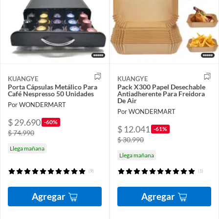
KUANGYE
KUANGYE
Porta Cápsulas Metálico Para
Pack X300 Papel Desechable
Café Nespresso 50 Unidades
Antiadherente Para Freidora
De Air
Por WONDERMART
Por WONDERMART
$ 29.690
-60%
$ 12.041
-61%
$ 74.990
$ 30.990
Llega mañana
Llega mañana
(9)
(1)
Agregar
Agregar