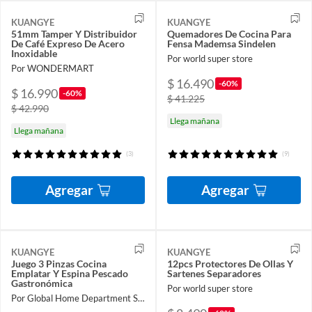
KUANGYE
KUANGYE
51mm Tamper Y Distribuidor
Quemadores De Cocina Para
De Café Expreso De Acero
Fensa Mademsa Sindelen
Inoxidable
Por world super store
Por WONDERMART
$ 16.490
-60%
$ 16.990
-60%
$ 41.225
$ 42.990
Llega mañana
Llega mañana
(3)
(9)
Agregar
Agregar
KUANGYE
KUANGYE
Juego 3 Pinzas Cocina
12pcs Protectores De Ollas Y
Emplatar Y Espina Pescado
Sartenes Separadores
Gastronómica
Por world super store
Por Global Home Department Store