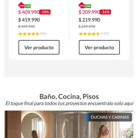
180 x 90 x 76 cm
Atlanta 91x101x94
Café
cm Negro
$
409.990
$
209.990
-18%
-16%
$
419.990
$
219.990
$
499.990
$
249.990
(
46
)
(
149
)
Ver producto
Ver producto
Baño, Cocina, Pisos
El toque final para todos tus proyectos encuentralo solo aquí