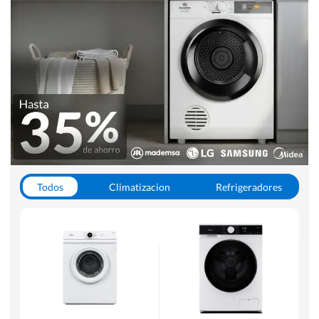
Todos
Climatizacion
Refrigeradores
Lavado y Secado
Cocinas
Aspiradoras
Hornos y Microondas
Otros