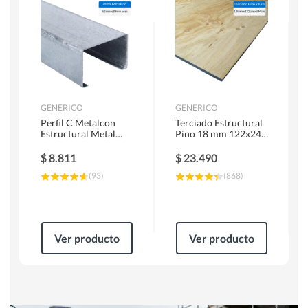
Herramientas Manuales
Sierras Circulares
GENERICO
GENERICO
Perfil C Metalcon
Terciado Estructural
Estructural Metal
Pino 18 mm 122x244
62x20x0.85 mm 6 m
cm
$
8.811
$
23.490
(
93
)
(
868
)
Ver producto
Ver producto