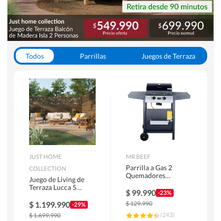
Todos
Parrillas
Juegos de Terraza
Toldos
JUST HOME
MR BEEF
Parrilla a Gas 2
COLLECTION
Quemadores
Juego de Living de
Bandejas Laterales
Terraza Lucca 5
$
99.990
-23%
Personas Natural
$
1.199.990
$
129.990
-29%
(
243
)
$
1.699.990