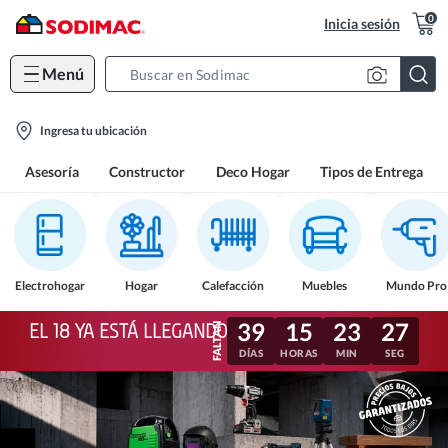
0
Inicia sesión
Menú
Search
Bar
location-
Ingresa tu ubicación
icon
Asesoría
Constructor
Deco Hogar
Tipos de Entrega
Electrohogar
Hogar
Calefacción
Muebles
Mundo Pro
39
15
23
24
EL 18 YA ESTÁ LLEGANDO
DÍAS
HORAS
MIN
SEG