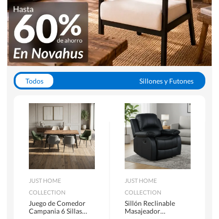
Todos
Sillones y Futones
Juegos de Comedor
Lamparas
Closets
Escritorios y Sillas PC
Racks y Muebles TV
Alfombras
JUST HOME
JUST HOME
COLLECTION
COLLECTION
Juego de Comedor
Sillón Reclinable
Campania 6 Sillas
Masajeador
Mesa Rectangular
Calentador 1 cuerpo