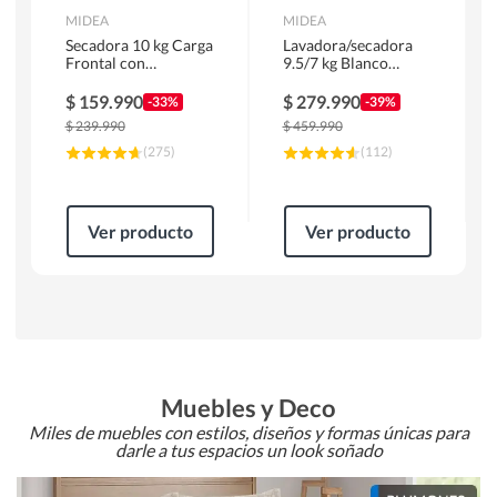
MIDEA
MIDEA
Secadora 10 kg Carga
Lavadora/secadora
Frontal con
9.5/7 kg Blanco
Evacuación Blanco
MLSF-095B/W
MD100A100/W2
$
159.990
$
279.990
-33%
-39%
$
239.990
$
459.990
(
275
)
(
112
)
Ver producto
Ver producto
Muebles y Deco
Miles de muebles con estilos, diseños y formas únicas para
darle a tus espacios un look soñado