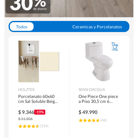
Todos
Ceramicas y Porcelanatos
Calefont y Termos
Pisos Vinilicos
WC y Sanitarios
Pisos Flotantes y Laminados
Pinturas
Duchas y Mamparas
HOLZTEK
SENSI DACQUA
Porcelanato 60x60
One Piece One piece
cm Sal Soluble Beige
a Piso 30,5 cm 6
1.44 m2
Litros Riva Blanco
$
9.346
$
49.990
-19%
$
11.506
(
46
)
(
234
)