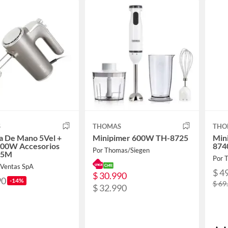
S
THOMAS
THO
a De Mano 5Vel +
Minipimer 600W TH-8725
Min
400W Accesorios
874
Por Thomas/Siegen
45M
Por 
 Ventas SpA
$ 4
$ 30.990
90
-14%
$ 69
$ 32.990