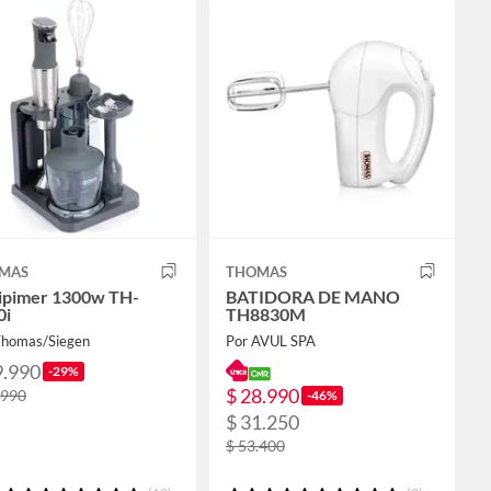
MAS
THOMAS
ipimer 1300w TH-
BATIDORA DE MANO
0i
TH8830M
Thomas/Siegen
Por AVUL SPA
9.990
-29%
$ 28.990
.990
-46%
$ 31.250
$ 53.400