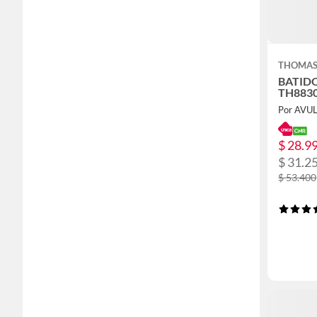
THOMA
BATID
TH883
Por AVU
$ 28.9
$ 31.2
$ 53.400