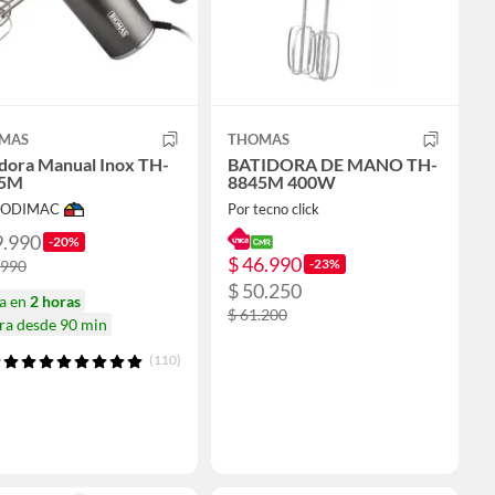
MAS
THOMAS
idora Manual Inox TH-
BATIDORA DE MANO TH-
45M
8845M 400W
 SODIMAC
Por tecno click
9.990
-20%
$ 46.990
-23%
.990
$ 50.250
ga en
2 horas
$ 61.200
ra desde 90 min
(110)