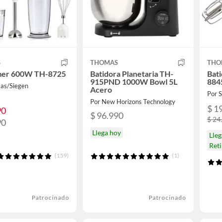
S
THOMAS
THO
mer 600W TH-8725
Batidora Planetaria TH-
Bat
915PND 1000W Bowl 5L
88
as/Siegen
Acero
Por
Por New Horizons Technology
$ 1
90
$ 96.990
$ 24
90
Llega hoy
Lle
Reti
(159)
(1)
Patrocinado
Patrocinado