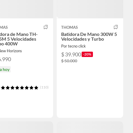
MAS
THOMAS
idora de Mano TH-
Batidora De Mano 300W 5
5M 5 Velocidades
Velocidades y Turbo
bo 400W
Por tecno click
New Horizons
$ 39.900
-20%
6.990
$ 50.000
a hoy
(110)