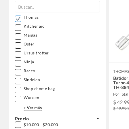
Thomas
Kitchenaid
Maigas
Oster
Ursus trotter
Ninja
Recco
THOMA
Batidor
Sindelen
Turbo 
TH-88
Shop ehome bag
Por Total
Wurden
$ 42.9
+ Ver más
$ 49.990
Precio
$10.000 - $20.000