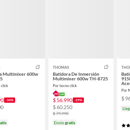
S
THOMAS
THO
a Multimixer 600w
Batidora De Inmersión
Bati
25
Multimixer 600w TH-8725
915
Ace
 click
Por tecno click
Por 
$ 9
90
$ 56.990
-34%
-29%
00
$ 60.250
Lleg
$ 79.990
atis
Envío
gratis