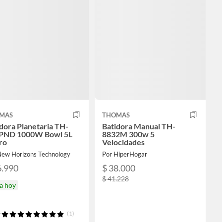
MAS
THOMAS
dora Planetaria TH-
Batidora Manual TH-
PND 1000W Bowl 5L
8832M 300w 5
ro
Velocidades
New Horizons Technology
Por HiperHogar
6.990
$ 38.000
$ 41.228
a hoy
(1)