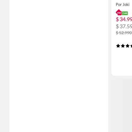
Por Joki
$ 34.9
$ 37.5
$ 52.990