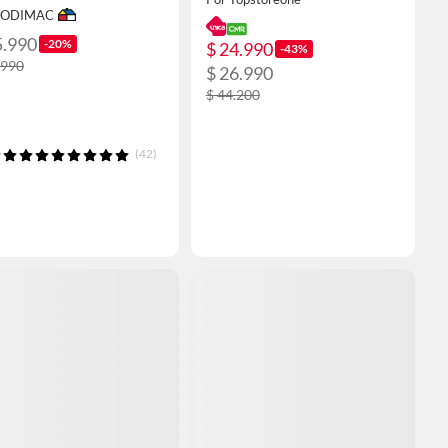
 SODIMAC
5.990
-20%
$ 24.990
-43%
.990
$ 26.990
$ 44.200
(42)