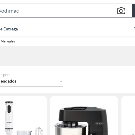
Search
Bar
de Entrega
s Manuales
r por
:
endados