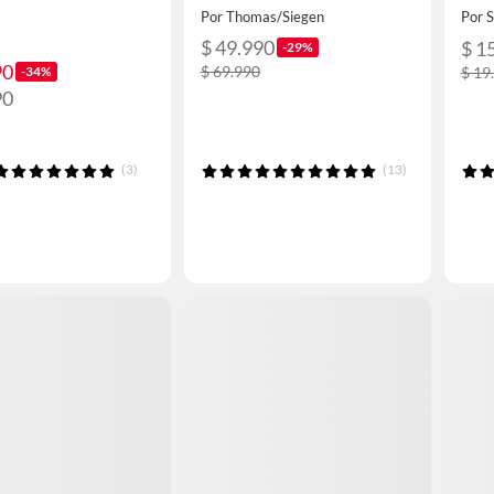
Por Thomas/Siegen
Por
$ 49.990
$ 1
-29%
90
$ 69.990
-34%
$ 19
90
(3)
(13)