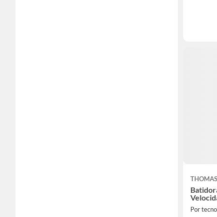
THOMA
Batido
Velocid
Por tecno