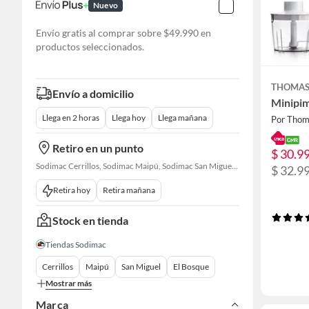
Nuevo
Envío gratis al comprar sobre $49.990 en
productos seleccionados.
THOMA
Envío a domicilio
Minipi
Llega en 2 horas
Llega hoy
Llega mañana
Por Thom
Retiro en un punto
$ 30.9
Sodimac Cerrillos, Sodimac Maipú, Sodimac San Miguel, Sodimac El Bosque, Sodimac San Bernardo
$ 32.9
Retira hoy
Retira mañana
Stock en tienda
Tiendas Sodimac
Cerrillos
Maipú
San Miguel
El Bosque
Mostrar más
Marca