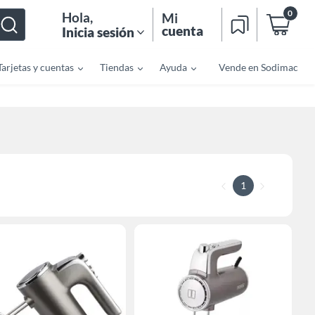
0
Hola
,
Mi
cuenta
Inicia sesión
Tarjetas y cuentas
Tiendas
Ayuda
Vende en Sodimac
1