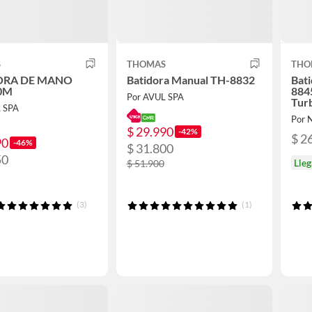
S
THOMAS
THO
ORA DE MANO
Batidora Manual TH-8832
Bat
0M
884
Por AVUL SPA
Tur
L SPA
Por 
$ 29.990
-42%
$ 2
90
-46%
$ 31.800
50
Lleg
$ 51.900
(3)
(1)