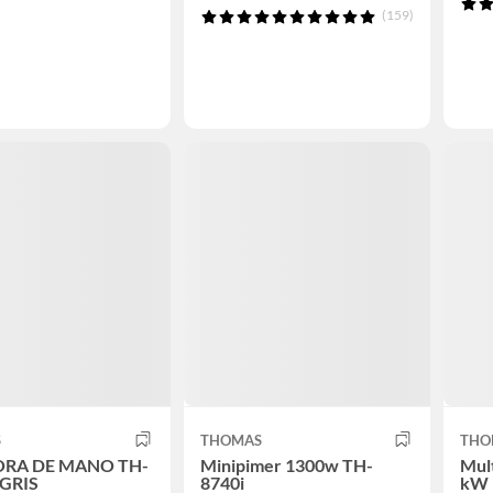
(159)
S
THOMAS
THO
ORA DE MANO TH-
Minipimer 1300w TH-
Mul
GRIS
8740i
kW 