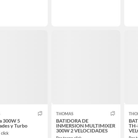
S
THOMAS
THO
ra 300W 5
BATIDORA DE
BAT
ades y Turbo
INMERSION MULTIMIXER
TH-
300W 2 VELOCIDADES
VEL
 click
Por tecno click
Por t