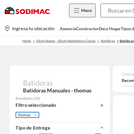
Menú
location-
Ingresa tu ubicación
Asesoría
Constructor
Deco Hogar
Tipos 
icon
Home
Electrohogar - Electrodomésticos Cocina
Batidoras
Batidora
Ordena
Recom
Batidoras
Batidoras Manuales - thomas
Resultados
(
20
)
Filtro seleccionado
thomas
Tipo de Entrega