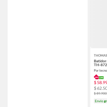
THOMA
Batidor
TH-87
Por tecno
$ 58.9
$ 62.5
$ 89.900
Envío
gr