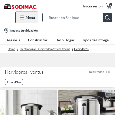
0
Inicia sesión
Menú
Search
Bar
location-
Ingresa tu ubicación
icon
Asesoría
Constructor
Deco Hogar
Tipos de Entrega
Home
Electrohogar - Electrodomésticos Cocina
Hervidores
Hervidores - ventus
Resultados
(
14
)
Envio Plus