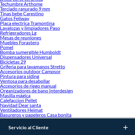
Techumbre Arthome
Terciado ranurado 9 mm
Tinas bebe Carestino
Gatos Feliway
Placa electrica Tramontina
Lavalozas y limpiadores Paso
Refrigeradores Lg
Mesas de reuniones
Muebles Forastero
Pomel
Bomba sumergible Humboldt
Dispensadores Universal
Bicicletas 29
Griferia para lavamanos Stretto
Accesorios outdoor Campsor
Pintura para siding
Ventosa para desabollar
Accesorios de riego manual
Organizadores de bano Interdesign
Masilla mágica
Calefaccion Pellet
Navidad Dear santa
Ventiladores Heimat
Basureros y papeleros Casa bonita
Servicio al Cliente