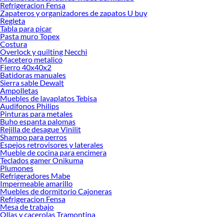
Refrigeracion Fensa
renovación de espacios. ¡Visítanos y descubre todo lo que tenemos para
Zapateros y organizadores de zapatos U buy
ofrecerte!
Regleta
Tabla para picar
Encuentra una amplia variedad de productos de Parrillas Eléctricas en Sodimac.
Pasta muro Topex
Encuentra todo lo necesario para tus proyectos de renovación y decoración.
Costura
¡Visítanos y haz tus ideas realidad!
Overlock y quilting Necchi
Macetero metalico
Fierro 40x40x2
Batidoras manuales
Sierra sable Dewalt
Ampolletas
Muebles de lavaplatos Tebisa
Audifonos Philips
Pinturas para metales
Buho espanta palomas
Rejilla de desague Vinilit
Shampo para perros
Espejos retrovisores y laterales
Mueble de cocina para encimera
Teclados gamer Onikuma
Plumones
Refrigeradores Mabe
Impermeable amarillo
Muebles de dormitorio Cajoneras
Refrigeracion Fensa
Mesa de trabajo
Ollas y cacerolas Tramontina