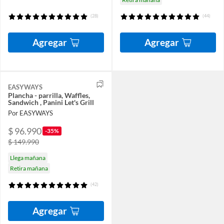
(28)
(44)
Agregar
Agregar
EASYWAYS
Plancha - parrilla, Waffles,
Sandwich , Panini Let's Grill
Por EASYWAYS
$ 96.990
-35%
$ 149.990
Llega mañana
Retira mañana
(42)
Agregar