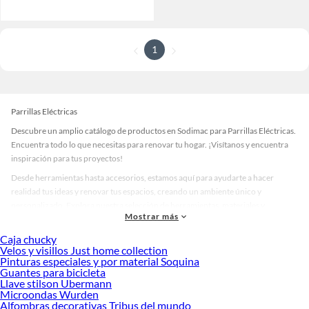
1
Parrillas Eléctricas
Descubre un amplio catálogo de productos en Sodimac para Parrillas Eléctricas.
Encuentra todo lo que necesitas para renovar tu hogar. ¡Visítanos y encuentra
inspiración para tus proyectos!
Desde herramientas hasta accesorios, estamos aquí para ayudarte a hacer
realidad tus ideas y renovar tus espacios, creando un ambiente único y
personalizado. Explora nuestra selección de herramientas, materiales y
Mostrar más
accesorios de calidad que te ayudarán a crear un espacio más tú.
Caja chucky
Desde remodelaciones hasta proyectos de decoración, estamos aquí para hacer
Velos y visillos Just home collection
tus ideas realidad. ¡Visítanos y encuentra todo lo que tenemos para ofrecerte en
Pinturas especiales y por material Soquina
Parrillas Eléctricas!
Guantes para bicicleta
Llave stilson Ubermann
Explora la variedad de productos de Parrillas Eléctricas en Sodimac
Microondas Wurden
Alfombras decorativas Tribus del mundo
Herramientas, materiales y accesorios de calidad para tus proyectos y