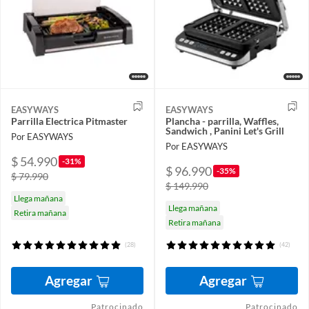
EASYWAYS
EASYWAYS
Parrilla Electrica Pitmaster
Plancha - parrilla, Waffles,
Sandwich , Panini Let's Grill
Por EASYWAYS
Por EASYWAYS
$ 54.990
-31%
$ 96.990
-35%
$ 79.990
$ 149.990
Llega mañana
Llega mañana
Retira mañana
Retira mañana
(28)
(42)
Agregar
Agregar
Patrocinado
Patrocinado