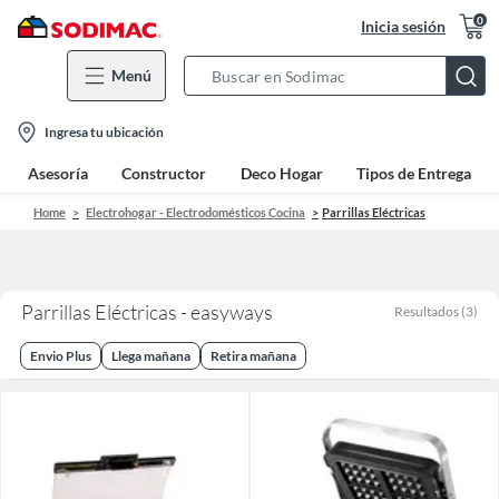
0
Inicia sesión
Menú
Search
Bar
location-
Ingresa tu ubicación
icon
Asesoría
Constructor
Deco Hogar
Tipos de Entrega
Home
Electrohogar - Electrodomésticos Cocina
Parrillas Eléctricas
Parrillas Eléctricas - easyways
Resultados
(
3
)
Envio Plus
Llega mañana
Retira mañana