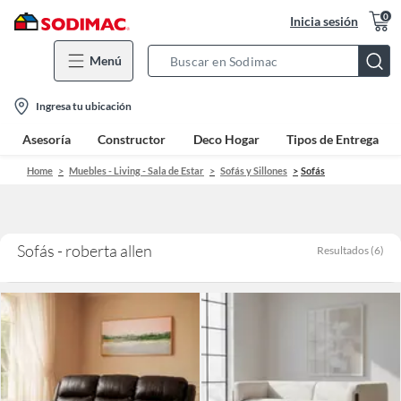
0
Inicia sesión
Menú
Search
Bar
location-
Ingresa tu ubicación
icon
Asesoría
Constructor
Deco Hogar
Tipos de Entrega
Home
Muebles - Living - Sala de Estar
Sofás y Sillones
Sofás
Sofás - roberta allen
Resultados
(
6
)