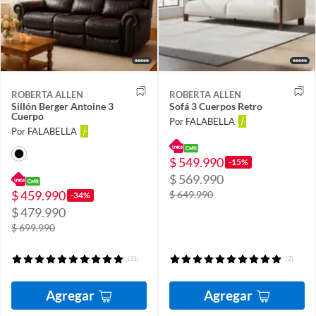
ROBERTA ALLEN
ROBERTA ALLEN
Sillón Berger Antoine 3
Sofá 3 Cuerpos Retro
Cuerpo
Por FALABELLA
Por FALABELLA
$ 549.990
-15%
$ 569.990
$ 459.990
$ 649.990
-34%
$ 479.990
$ 699.990
(31)
(2)
Agregar
Agregar