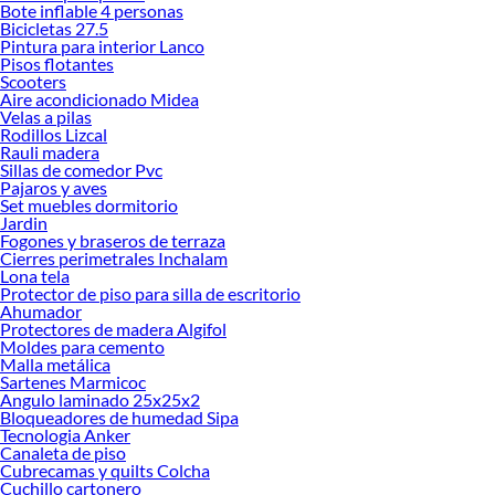
Bote inflable 4 personas
ofrecerte!
Bicicletas 27.5
Pintura para interior Lanco
Encuentra una amplia variedad de productos de Sofás en Sodimac. Encuentra
Pisos flotantes
todo lo necesario para tus proyectos de renovación y decoración. ¡Visítanos y
Scooters
haz tus ideas realidad!
Aire acondicionado Midea
Velas a pilas
Rodillos Lizcal
Rauli madera
Sillas de comedor Pvc
Pajaros y aves
Set muebles dormitorio
Jardin
Fogones y braseros de terraza
Cierres perimetrales Inchalam
Lona tela
Protector de piso para silla de escritorio
Ahumador
Protectores de madera Algifol
Moldes para cemento
Malla metálica
Sartenes Marmicoc
Angulo laminado 25x25x2
Bloqueadores de humedad Sipa
Tecnologia Anker
Canaleta de piso
Cubrecamas y quilts Colcha
Cuchillo cartonero