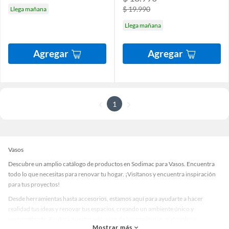
$ 19.990
Llega mañana
Llega mañana
Agregar
Agregar
1
Vasos
Descubre un amplio catálogo de productos en Sodimac para Vasos. Encuentra
todo lo que necesitas para renovar tu hogar. ¡Visítanos y encuentra inspiración
para tus proyectos!
Desde herramientas hasta accesorios, estamos aquí para ayudarte a hacer
realidad tus ideas y renovar tus espacios, creando un ambiente único y
personalizado. Explora nuestra selección de herramientas, materiales y
Mostrar más