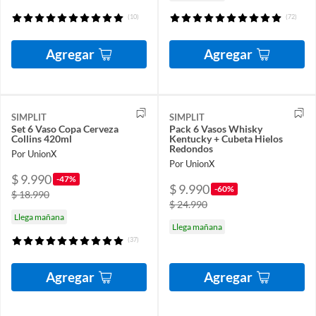
(10)
(72)
Agregar
Agregar
SIMPLIT
SIMPLIT
Set 6 Vaso Copa Cerveza
Pack 6 Vasos Whisky
Collins 420ml
Kentucky + Cubeta Hielos
Redondos
Por UnionX
Por UnionX
$ 9.990
-47%
$ 9.990
-60%
$ 18.990
$ 24.990
Llega mañana
Llega mañana
(37)
Agregar
Agregar