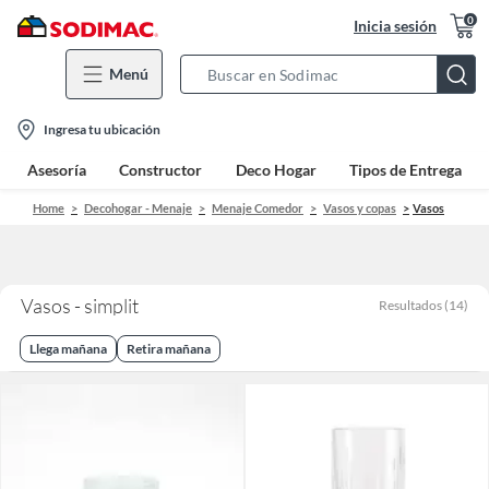
0
Inicia sesión
Menú
Search
Bar
location-
Ingresa tu ubicación
icon
Asesoría
Constructor
Deco Hogar
Tipos de Entrega
Home
Decohogar - Menaje
Menaje Comedor
Vasos y copas
Vasos
Vasos - simplit
Resultados
(
14
)
Llega mañana
Retira mañana