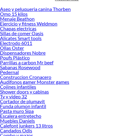
accesorios de calidad que te ayudarán a crear un espacio más tú.
Aseo y peluqueria canina Thorben
Desde remodelaciones hasta proyectos de decoración, estamos aquí para hacer
Omo 15 kilos
tus ideas realidad. ¡Visítanos y encuentra todo lo que tenemos para ofrecerte en
Menaje Beathon
Vasos!
Ejercicio y fitness Weldmon
Chapas electricas
Explora la variedad de productos de Vasos en Sodimac
Sillas de comer Oasis
Alicates Smart tools
Herramientas, materiales y accesorios de calidad para tus proyectos y
Electrodo 6011
renovación de espacios. ¡Visítanos y descubre todo lo que tenemos para
Ollas Oster
ofrecerte!
Dispensadores Nobre
Poufs Plástico
Encuentra una amplia variedad de productos de Vasos en Sodimac. Encuentra
Parrillas a carbon Mr beef
todo lo necesario para tus proyectos de renovación y decoración. ¡Visítanos y
Sabanas Rosewood
haz tus ideas realidad!
Pedernal
Construccion Cronacero
Audifonos gamer Monster games
Cojines infantiles
Shower doors y cabinas
Tv y video 32
Cortador de plumavit
Funda plumon infantil
Pasta muro Sipa
Escalera entretecho
Muebles Daniels
Calefont junkers 13 litros
Candados Odis
Combo y mazos