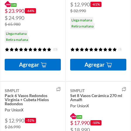
$ 12.990
-61%
$ 23.990
$ 32.990
-64%
$ 24.990
Llega mañana
$ 65.980
Retira mañana
Llega mañana
Retira mañana
(23)
(3)
Agregar
Agregar
SIMPLIT
SIMPLIT
Pack 6 Vasos Redondos
Set 8 Vasos Cerámica 270 ml
Virginia + Cubeta Hielos
Amalfi
Redondos
Por UnionX
Por UnionX
$ 12.990
-52%
$ 17.990
-10%
$ 26.990
$ 18.990