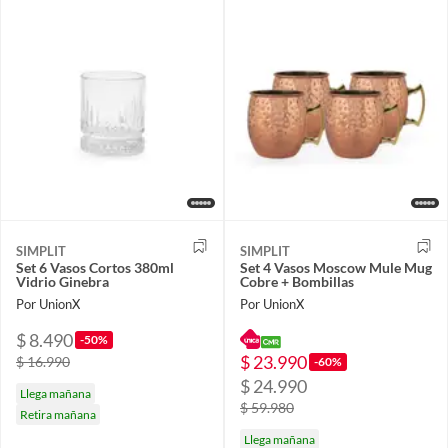
SIMPLIT
SIMPLIT
Set 6 Vasos Cortos 380ml
Set 4 Vasos Moscow Mule Mug
Vidrio Ginebra
Cobre + Bombillas
Por UnionX
Por UnionX
$ 8.490
-50%
$ 23.990
$ 16.990
-60%
$ 24.990
Llega mañana
$ 59.980
Retira mañana
Llega mañana