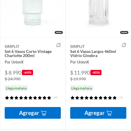
SIMPLIT
SIMPLIT
Set 6 Vasos Corto Vintage
Set 6 Vasos Largos 460ml
Charlotte 200ml
Vidrio Ginebra
Por UnionX
Por UnionX
$ 8.990
$ 11.990
-64%
-40%
$ 24.990
$ 19.990
Llega mañana
Llega mañana
(34)
(19)
Agregar
Agregar