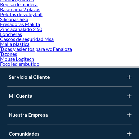
Repisa de madera
Base cama 2 plazas
Pelotas de voleyball
Siliconas Sika
Fresadoras Makita
Zinc acanalado 2 50
Loncheras
Cascos de seguridad Msa
Malla plastica
Tapas y asientos para wc Fanaloza
Tazones
Mouse Logitech
Foco led embutido
Servicio al Cliente
Mi Cuenta
Nuestra Empresa
Comunidades