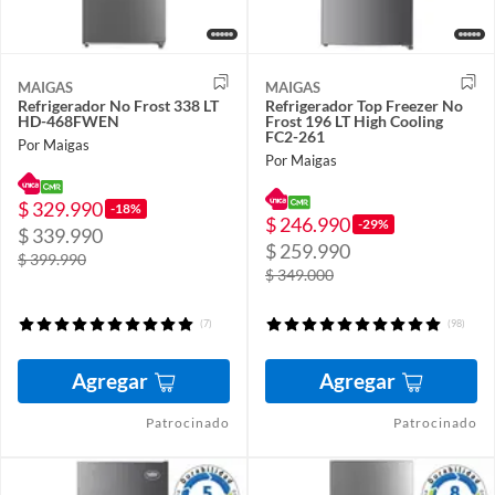
MAIGAS
MAIGAS
Refrigerador No Frost 338 LT
Refrigerador Top Freezer No
HD-468FWEN
Frost 196 LT High Cooling
FC2-261
Por Maigas
Por Maigas
$ 329.990
-18%
$ 246.990
-29%
$ 339.990
$ 259.990
$ 399.990
$ 349.000
(7)
(98)
Agregar
Agregar
Patrocinado
Patrocinado