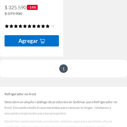
$ 325.590
-14%
$ 379.900
(3)
Agregar
1
Refrigerador no frost
Descubre un amplio catálogo de productos en Sodimac para Refrigerador no
frost. Encuentra todo lo que necesitas para renovar tu hogar. ¡Visítanos y
encuentra inspiración para tus proyectos!
Desde herramientas hasta accesorios, estamos aquí para ayudarte a hacer
realidad tus ideas y renovar tus espacios, creando un ambiente único y