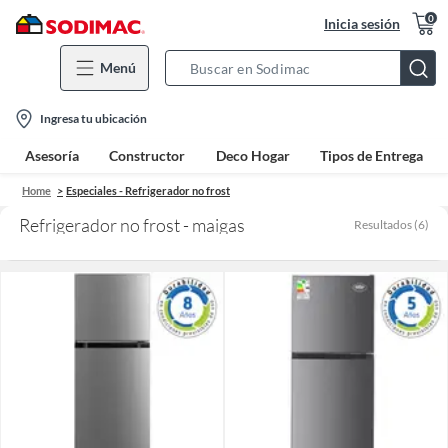
0
Inicia sesión
Menú
Search
Bar
location-
Ingresa tu ubicación
icon
Asesoría
Constructor
Deco Hogar
Tipos de Entrega
Home
Especiales - Refrigerador no frost
Refrigerador no frost - maigas
Resultados
(
6
)