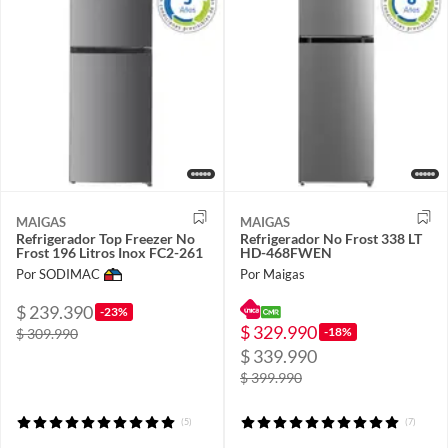
MAIGAS
MAIGAS
Refrigerador Top Freezer No
Refrigerador No Frost 338 LT
Frost 196 Litros Inox FC2-261
HD-468FWEN
Por SODIMAC
Por Maigas
$ 239.390
-23%
$ 329.990
-18%
$ 309.990
$ 339.990
$ 399.990
(5)
(7)