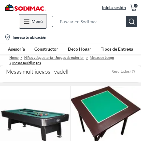
0
Inicia sesión
Menú
Search
Bar
location-
Ingresa tu ubicación
icon
Asesoría
Constructor
Deco Hogar
Tipos de Entrega
Home
Niños y Juguetería - Juegos de exterior
Mesas de Juego
Mesas multijuegos
Mesas multijuegos - vadell
Resultados
(
7
)