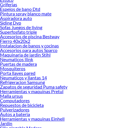
Griferias
Encuentra una amplia variedad de productos de Mesas multijuegos en Sodimac.
Espejos de bano Dtd
Encuentra todo lo necesario para tus proyectos de renovación y decoración.
Pintura spray blanco mate
¡Visítanos y haz tus ideas realidad!
Aspiradora auto
Siding Dvp
Sofas Juegos de living
Superfosfato triple
Accesorios de piscina Bestway
Fierro 40x20x2
Instalacion de banos y cocinas
Accesorios para autos Sparco
Maquinaria de jardin Stihl
Neumaticos Ilink
Puertas de madera
Mosquiteros
Porta llaves pared
Neumaticos y llantas 14
Refrigeracion Samsung
Zapatos de seguridad Puma safety
Herramientas y maquinas Pretul
Malla ursus
Computadores
Repuestos de bicicleta
Pulverizadores
Autos a bateria
Herramientas y maquinas Einhell
Jardin
Silla plegable Madera