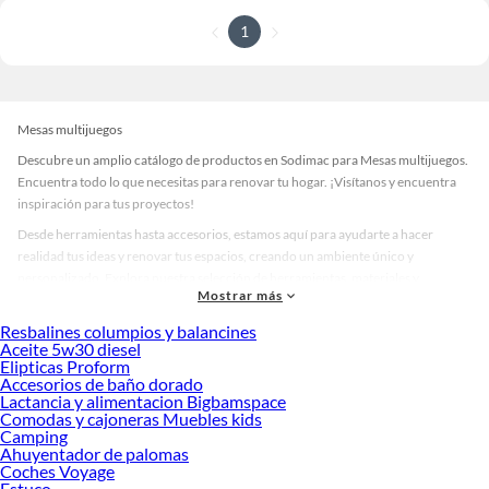
1
Mesas multijuegos
Descubre un amplio catálogo de productos en Sodimac para Mesas multijuegos.
Encuentra todo lo que necesitas para renovar tu hogar. ¡Visítanos y encuentra
inspiración para tus proyectos!
Desde herramientas hasta accesorios, estamos aquí para ayudarte a hacer
realidad tus ideas y renovar tus espacios, creando un ambiente único y
personalizado. Explora nuestra selección de herramientas, materiales y
Mostrar más
accesorios de calidad que te ayudarán a crear un espacio más tú.
Resbalines columpios y balancines
Desde remodelaciones hasta proyectos de decoración, estamos aquí para hacer
Aceite 5w30 diesel
tus ideas realidad. ¡Visítanos y encuentra todo lo que tenemos para ofrecerte en
Elipticas Proform
Mesas multijuegos!
Accesorios de baño dorado
Lactancia y alimentacion Bigbamspace
Explora la variedad de productos de Mesas multijuegos en Sodimac
Comodas y cajoneras Muebles kids
Camping
Herramientas, materiales y accesorios de calidad para tus proyectos y
Ahuyentador de palomas
renovación de espacios. ¡Visítanos y descubre todo lo que tenemos para
Coches Voyage
ofrecerte!
Estuco