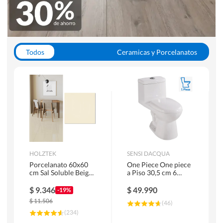
Todos
Ceramicas y Porcelanatos
Calefont y Termos
Pisos Vinilicos
WC y Sanitarios
Pisos Flotantes y Laminados
Pinturas
Duchas y Mamparas
HOLZTEK
SENSI DACQUA
Porcelanato 60x60
One Piece One piece
cm Sal Soluble Beige
a Piso 30,5 cm 6
1.44 m2
Litros Riva Blanco
$
9.346
$
49.990
-19%
$
11.506
(
46
)
(
234
)