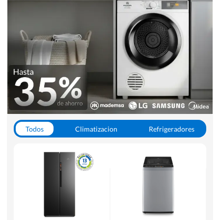
Todos
Climatizacion
Refrigeradores
Lavado y Secado
Cocinas
Aspiradoras
Hornos y Microondas
Otros