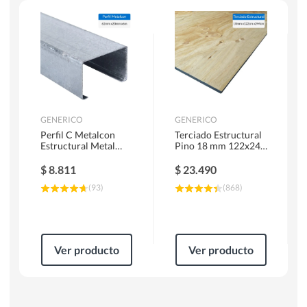
Herramientas Manuales
Sierras Circulares
GENERICO
GENERICO
Perfil C Metalcon
Terciado Estructural
Estructural Metal
Pino 18 mm 122x244
62x20x0.85 mm 6 m
cm
$
8.811
$
23.490
(
93
)
(
868
)
Ver producto
Ver producto