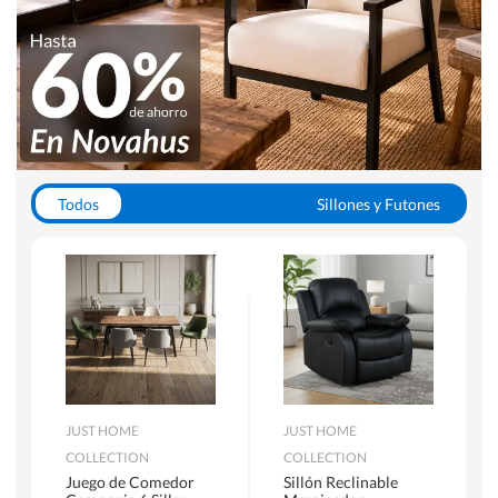
Todos
Sillones y Futones
Juegos de Comedor
Lamparas
Closets
Escritorios y Sillas PC
Racks y Muebles TV
Alfombras
JUST HOME
JUST HOME
COLLECTION
COLLECTION
Juego de Comedor
Sillón Reclinable