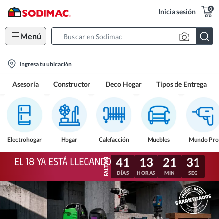
0
Inicia sesión
Menú
Search
Bar
location-
Ingresa tu ubicación
icon
Asesoría
Constructor
Deco Hogar
Tipos de Entrega
Electrohogar
Hogar
Calefacción
Muebles
Mundo Pro
41
13
21
28
EL 18 YA ESTÁ LLEGANDO
DÍAS
HORAS
MIN
SEG