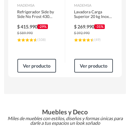
MADEMSA
MADEMSA
Refrigerador Side by
Lavadora Carga
Side No Frost 430
Superior 20 kg Inox
Litros Negro
MDWMT20S
MAS430B
$
415.990
$
269.990
-29%
-31%
$
589.990
$
392.990
(
108
)
(
49
)
Ver producto
Ver producto
Muebles y Deco
Miles de muebles con estilos, diseños y formas únicas para
darle a tus espacios un look soñado