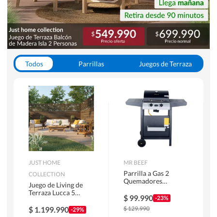
Todos
Parrillas
Juegos de Terraza
Toldos
JUST HOME
MR BEEF
Parrilla a Gas 2
COLLECTION
Quemadores
Juego de Living de
Bandejas Laterales
Terraza Lucca 5
$
99.990
-23%
Personas Natural
$
1.199.990
$
129.990
-29%