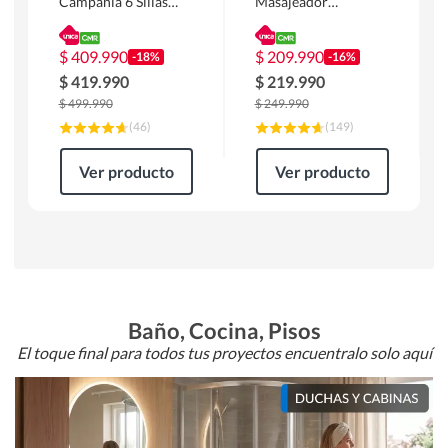
Campania 6 Sillas
Masajeador
Mesa Rectangular
Calentador 1 cuerpo
180 x 90 x 76 cm
Atlanta 91x101x94
Café
cm Negro
$
409.990
$
209.990
-18%
-16%
$
419.990
$
219.990
$
499.990
$
249.990
(
46
)
(
149
)
Ver producto
Ver producto
Baño, Cocina, Pisos
El toque final para todos tus proyectos encuentralo solo aquí