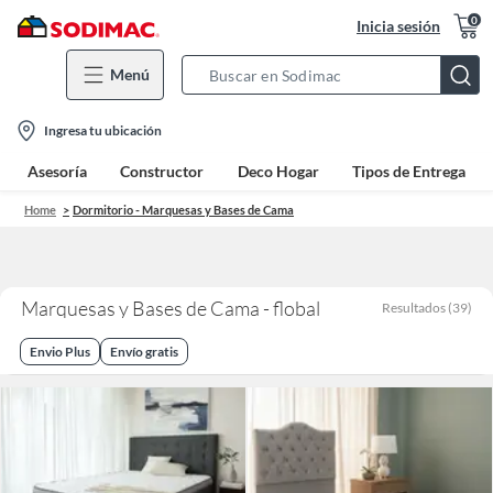
0
Inicia sesión
Menú
Search
Bar
location-
Ingresa tu ubicación
icon
Asesoría
Constructor
Deco Hogar
Tipos de Entrega
Home
Dormitorio - Marquesas y Bases de Cama
Marquesas y Bases de Cama - flobal
Resultados
(
39
)
Envio Plus
Envío gratis