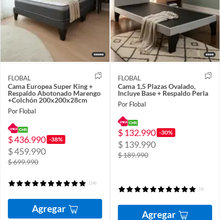
FLOBAL
FLOBAL
Cama Europea Super King +
Cama 1,5 Plazas Ovalado,
Respaldo Abotonado Marengo
Incluye Base + Respaldo Perla
+Colchón 200x200x28cm
Por Flobal
Por Flobal
$ 132.990
-30%
$ 436.990
-38%
$ 139.990
$ 459.990
$ 189.990
$ 699.990
(14)
(6)
Agregar
Agregar