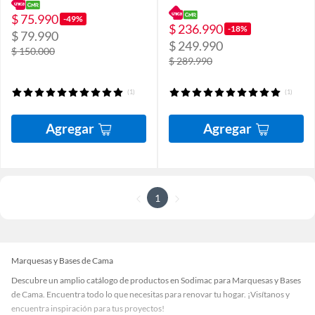
$ 75.990
-49%
$ 236.990
-18%
$ 79.990
$ 249.990
$ 150.000
$ 289.990
(1)
(1)
Agregar
Agregar
1
Marquesas y Bases de Cama
Descubre un amplio catálogo de productos en Sodimac para Marquesas y Bases
de Cama. Encuentra todo lo que necesitas para renovar tu hogar. ¡Visítanos y
encuentra inspiración para tus proyectos!