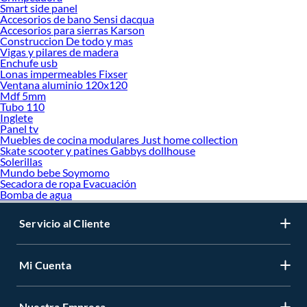
Smart side panel
Accesorios de bano Sensi dacqua
Accesorios para sierras Karson
Construccion De todo y mas
Vigas y pilares de madera
Enchufe usb
Lonas impermeables Fixser
Ventana aluminio 120x120
Mdf 5mm
Tubo 110
Inglete
Panel tv
Muebles de cocina modulares Just home collection
Skate scooter y patines Gabbys dollhouse
Solerillas
Mundo bebe Soymomo
Secadora de ropa Evacuación
Bomba de agua
Servicio al Cliente
Mi Cuenta
Nuestra Empresa