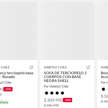
 CHILE
HABITA2 CHILE
HABI
Fancy terciopelo base
SOFA DE TERCIOPELO 2
But
- Rosado
CUERPOS CON BASE
Aco
NEGRA SHELL
a2 Chile
Por H
Por Habita2 Chile
90
-25%
90
$ 5
$ 309.990
-10%
$ 78
añana
$ 345.990