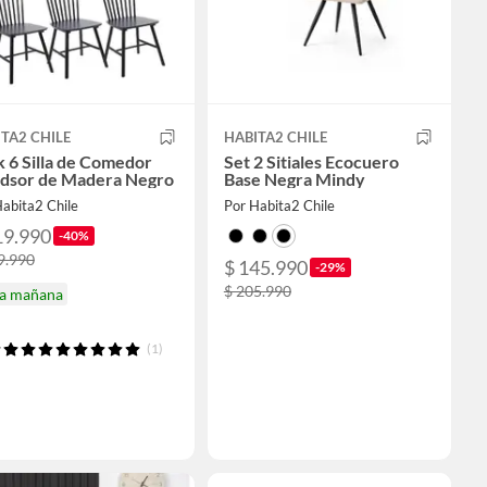
TA2 CHILE
HABITA2 CHILE
 6 Silla de Comedor
Set 2 Sitiales Ecocuero
dsor de Madera Negro
Base Negra Mindy
abita2 Chile
Por Habita2 Chile
19.990
-40%
9.990
$ 145.990
-29%
$ 205.990
ga mañana
(1)