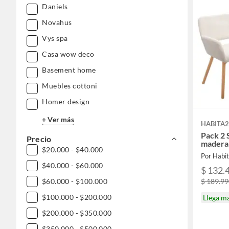
Daniels
Novahus
Vys spa
Casa wow deco
Basement home
Muebles cottoni
Homer design
+ Ver más
HABITA2
Pack 2 S
Precio
madera 
$20.000 - $40.000
Por Habit
$40.000 - $60.000
$ 132.
$60.000 - $100.000
$ 189.9
$100.000 - $200.000
Llega m
$200.000 - $350.000
$350.000 - $500.000