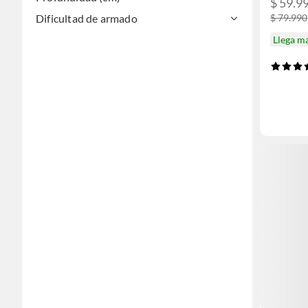
$ 59.9
Dificultad de armado
$ 79.990
Llega m