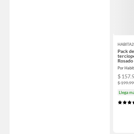
HABITA2
Pack de 
terciop
Rosado
Por Habit
$ 157.
$ 199.9
Llega m