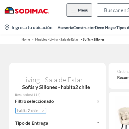
Menú
location-
Ingresa tu ubicación
Asesoría
Constructor
Deco Hogar
Tipos 
icon
Home
Muebles - Living - Sala de Estar
Sofás y Sillones
Ordena
Recom
Living - Sala de Estar
Sofás y Sillones - habita2 chile
Resultados
(
114
)
Filtro seleccionado
habita2 chile
Tipo de Entrega