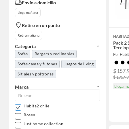
Envío a domicilio
Llega mañana
Retiro en un punto
Retira mañana
HABITA2
Pack 2 
Categoría
Terciop
Sofás
Bergers y reclinables
Por Habit
Sofás cama y futones
Juegos de living
$ 157.
Sitiales y poltronas
$ 175.9
Llega m
Marca
Habita2 chile
Rosen
Just home collection