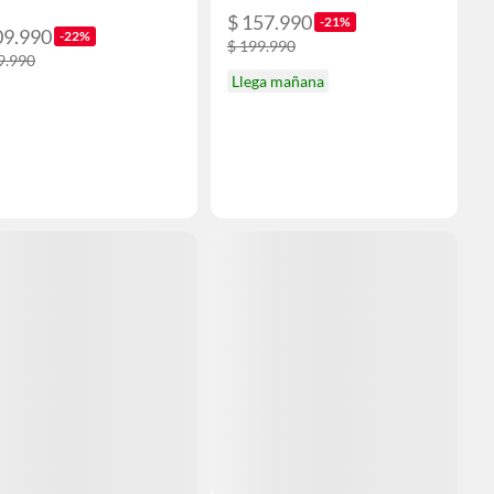
$ 157.990
-21%
09.990
-22%
$ 199.990
9.990
Llega mañana