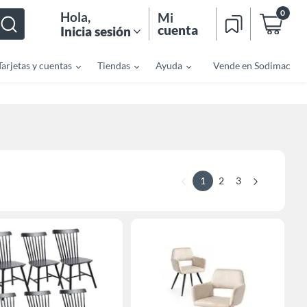
0
Hola
,
Mi
cuenta
Inicia sesión
Tarjetas y cuentas
Tiendas
Ayuda
Vende en Sodimac
1
2
3