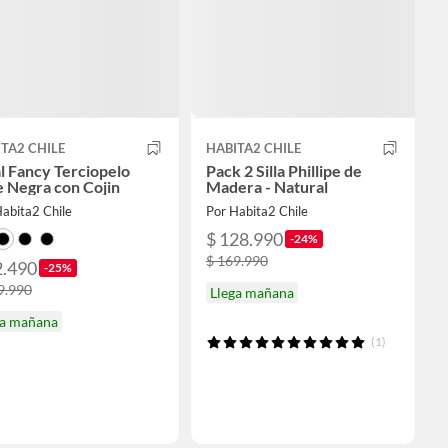
TA2 CHILE
HABITA2 CHILE
al Fancy Terciopelo
Pack 2 Silla Phillipe de
 Negra con Cojin
Madera - Natural
abita2 Chile
Por Habita2 Chile
$ 128.990
-24%
$ 169.990
2.490
-25%
9.990
Llega mañana
ga mañana
(1)