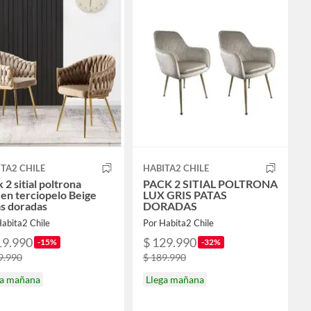
TA2 CHILE
HABITA2 CHILE
 2 sitial poltrona
PACK 2 SITIAL POLTRONA
en terciopelo Beige
LUX GRIS PATAS
s doradas
DORADAS
abita2 Chile
Por Habita2 Chile
19.990
$ 129.990
-15%
-32%
9.990
$ 189.990
ga mañana
Llega mañana