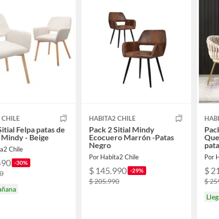
 CHILE
HABITA2 CHILE
HABI
itial Felpa patas de
Pack 2 Sitial Mindy
Pack
Mindy - Beige
Ecocuero Marrón -Patas
Que
Negro
pata
a2 Chile
Por Habita2 Chile
Por H
490
-30%
$ 145.990
$ 2
-29%
90
$ 205.990
$ 25
añana
Lle