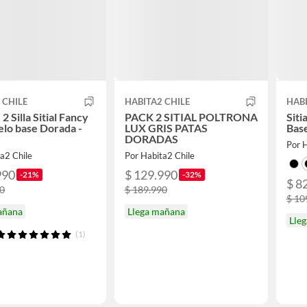
 CHILE
HABITA2 CHILE
HABI
2 Silla Sitial Fancy
PACK 2 SITIAL POLTRONA
Siti
elo base Dorada -
LUX GRIS PATAS
Base
DORADAS
Por H
a2 Chile
Por Habita2 Chile
990
$ 129.990
-21%
-32%
$ 8
90
$ 189.990
$ 10
añana
Llega mañana
Lle
(1)