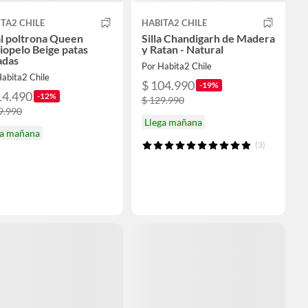
TA2 CHILE
HABITA2 CHILE
al poltrona Queen
Silla Chandigarh de Madera
iopelo Beige patas
y Ratan - Natural
adas
Por Habita2 Chile
abita2 Chile
$ 104.990
-19%
14.490
-12%
$ 129.990
9.990
Llega mañana
ga mañana
(3)