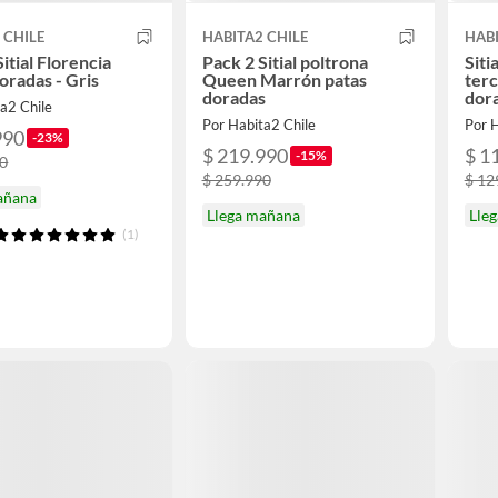
 CHILE
HABITA2 CHILE
HABI
itial Florencia
Pack 2 Sitial poltrona
Siti
oradas - Gris
Queen Marrón patas
terc
doradas
dor
a2 Chile
Por Habita2 Chile
Por H
990
-23%
$ 219.990
$ 1
-15%
90
$ 259.990
$ 12
añana
Llega mañana
Lle
(1)