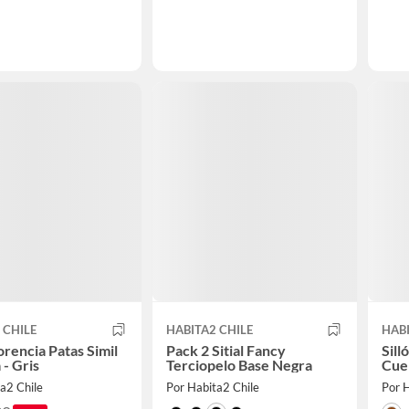
 CHILE
HABITA2 CHILE
HABI
lorencia Patas Simil
Pack 2 Sitial Fancy
Sill
- Gris
Terciopelo Base Negra
Cuer
a2 Chile
Por Habita2 Chile
Por H