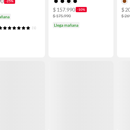
90
-25%
$ 157.990
$ 2
-10%
$ 175.990
$ 26
añana
Llega mañana
(1)