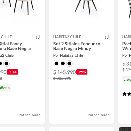
 CHILE
HABITA2 CHILE
HABI
Sitial Fancy
Set 2 Sitiales Ecocuero
Pack
elo Base Negra
Base Negra Mindy
Win
a2 Chile
Por Habita2 Chile
Por H
$ 3
$ 52
990
$ 145.990
-10%
-29%
90
$ 205.990
Lle
añana
Patrocinado
Patrocinado