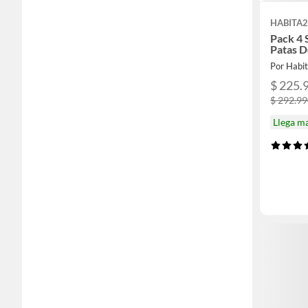
HABITA2
Pack 4 S
Patas D
Por Habit
$ 225.
$ 292.9
Llega m