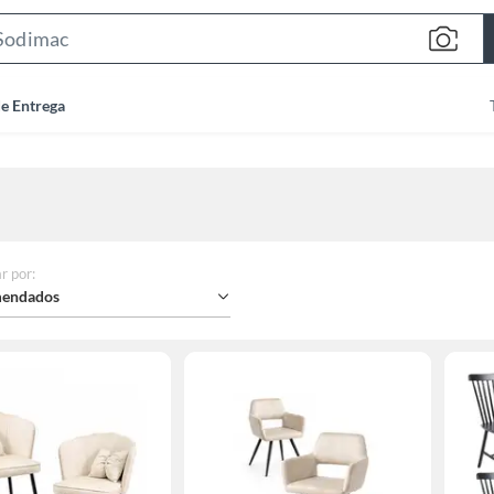
Search
Bar
de Entrega
r por
:
endados