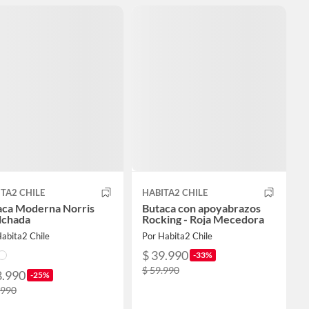
TA2 CHILE
HABITA2 CHILE
aca Moderna Norris
Butaca con apoyabrazos
lchada
Rocking - Roja Mecedora
abita2 Chile
Por Habita2 Chile
$ 39.990
-33%
$ 59.990
8.990
-25%
.990