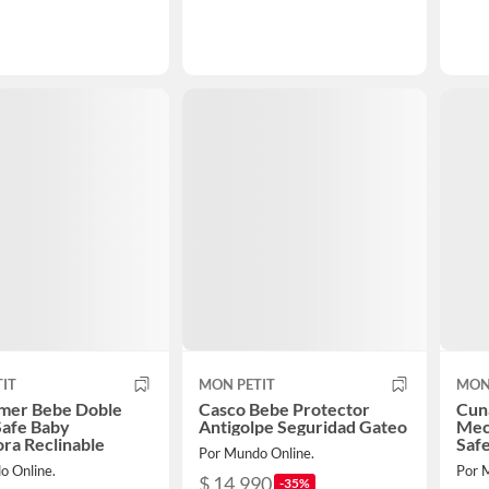
IT
MON PETIT
MON
omer Bebe Doble
Casco Bebe Protector
Cun
Safe Baby
Antigolpe Seguridad Gateo
Mec
ra Reclinable
Safe
Por Mundo Online.
o Online.
Por 
$ 14.990
-35%