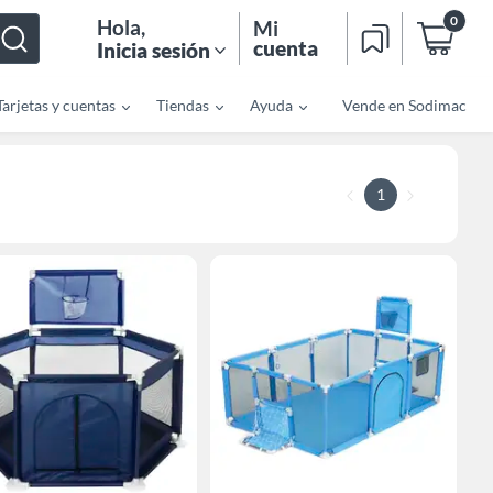
0
Hola
,
Mi
cuenta
Inicia sesión
Tarjetas y cuentas
Tiendas
Ayuda
Vende en Sodimac
1