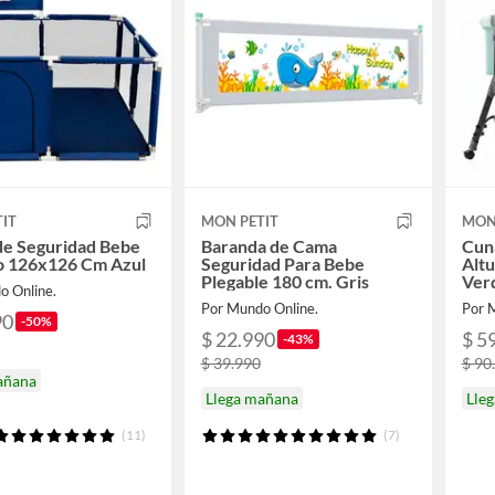
IT
MON PETIT
MON
de Seguridad Bebe
Baranda de Cama
Cun
o 126x126 Cm Azul
Seguridad Para Bebe
Altu
Plegable 180 cm. Gris
Ver
o Online.
Por Mundo Online.
Por 
90
-50%
$ 22.990
$ 5
-43%
$ 39.990
$ 90
añana
Llega mañana
Lle
(11)
(7)