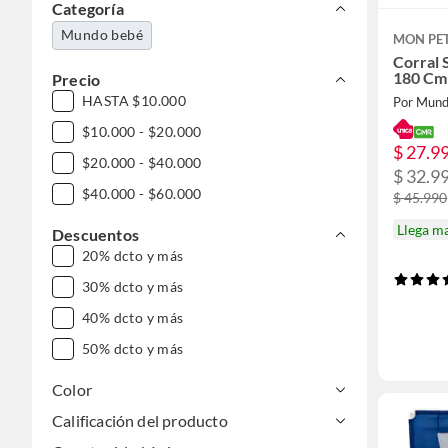
Categoría
Mundo bebé
MON PET
Corral 
180 Cm
Precio
HASTA $10.000
Por Mund
$10.000 - $20.000
$ 27.9
$20.000 - $40.000
$ 32.9
$40.000 - $60.000
$ 45.990
Llega m
Descuentos
20% dcto y más
30% dcto y más
40% dcto y más
50% dcto y más
Color
Calificación del producto