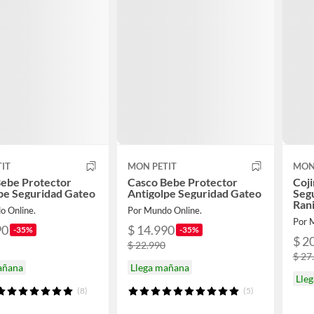
IT
MON PETIT
MON
Bebe Protector
Casco Bebe Protector
Coji
pe Seguridad Gateo
Antigolpe Seguridad Gateo
Seg
Rani
o Online.
Por Mundo Online.
Por 
90
$ 14.990
-35%
-35%
$ 2
$ 22.990
$ 27
añana
Llega mañana
Lle
(8)
(5)