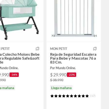
 PETIT
MON PETIT
a Colecho Moises Bebe
Reja de Seguridad Escalera
ra Regulable Safe&soft
Para Bebe y Mascotas 76 a
de
83 Cm.
Mundo Online.
Por Mundo Online.
9.990
$ 29.990
-34%
-23%
.990
$ 38.990
ga mañana
Llega mañana
(17)