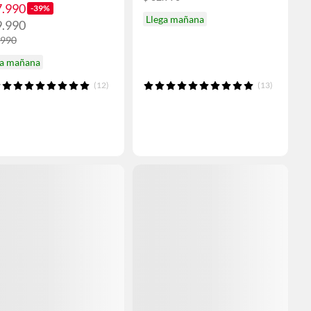
7.990
-39%
Llega mañana
9.990
.990
ga mañana
(12)
(13)