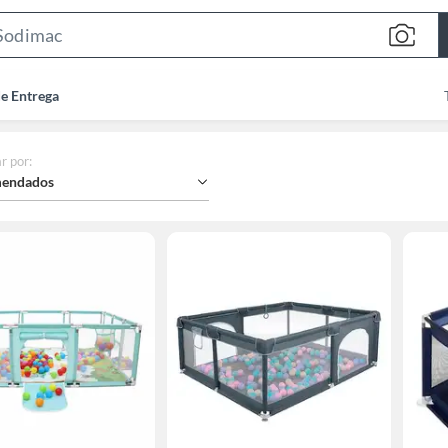
Search
Bar
de Entrega
r por
:
endados