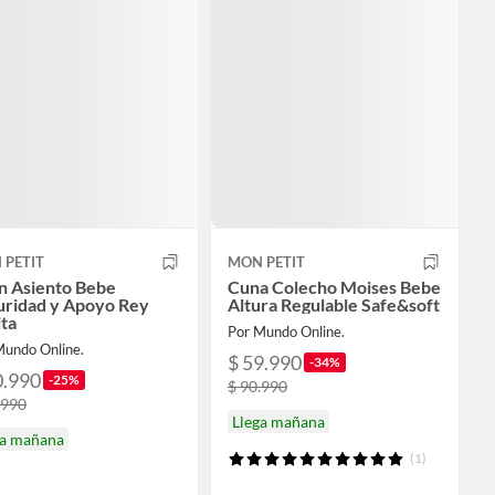
 PETIT
MON PETIT
n Asiento Bebe
Cuna Colecho Moises Bebe
uridad y Apoyo Rey
Altura Regulable Safe&soft
ta
Por Mundo Online.
Mundo Online.
$ 59.990
-34%
0.990
-25%
$ 90.990
.990
Llega mañana
ga mañana
(1)