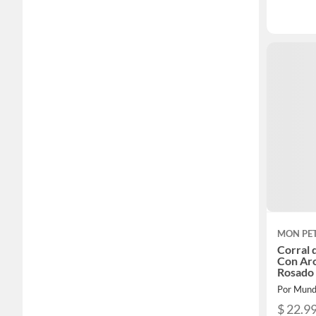
MON PET
Corral 
Con Ar
Rosado
Por Mund
$ 22.9