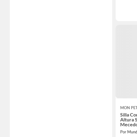
MON PET
Silla C
Altura 
Mecedo
Por Mund