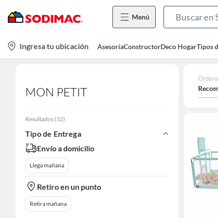
Menú
location-
Ingresa tu ubicación
Asesoría
Constructor
Deco Hogar
Tipos 
icon
Ordena
Recom
MON PETIT
Resultados
(
32
)
Tipo de Entrega
Envío a domicilio
Llega mañana
Retiro en un punto
Retira mañana