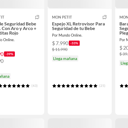
IT
MON PETIT
MON
de Seguridad Bebe
Espejo XL Retrovisor Para
Bar
 Con Aro y Arco +
Seguridad de tu Bebe
Seg
titas Rojo
Pleg
Por Mundo Online.
o Online.
Por 
$ 7.990
-33%
$ 2
$ 11.990
90
$ 39
-39%
Llega mañana
90
Lle
añana
(43)
(25)