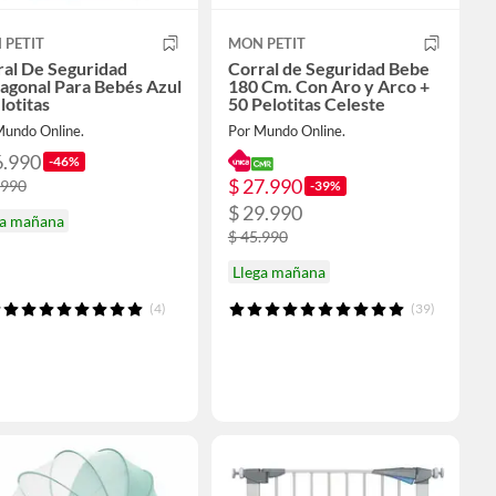
 PETIT
MON PETIT
ral De Seguridad
Corral de Seguridad Bebe
agonal Para Bebés Azul
180 Cm. Con Aro y Arco +
lotitas
50 Pelotitas Celeste
Mundo Online.
Por Mundo Online.
6.990
-46%
$ 27.990
.990
-39%
$ 29.990
ga mañana
$ 45.990
Llega mañana
(4)
(39)