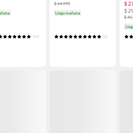
$ 2
$ 64.990
$ 2
añana
Llega mañana
$ 45
Lle
(16)
(6)