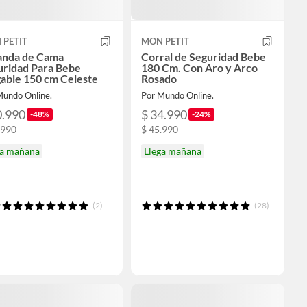
 PETIT
MON PETIT
anda de Cama
Corral de Seguridad Bebe
uridad Para Bebe
180 Cm. Con Aro y Arco
able 150 cm Celeste
Rosado
Mundo Online.
Por Mundo Online.
0.990
$ 34.990
-48%
-24%
.990
$ 45.990
ga mañana
Llega mañana
(2)
(28)