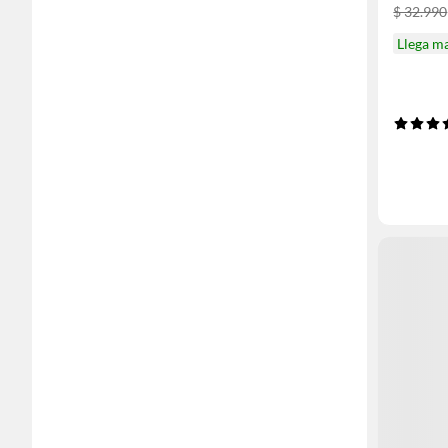
$ 32.990
Llega m