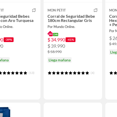
IT
MON PETIT
MON
Seguridad Bebes
Corral de Seguridad Bebe
Cor
 con Aro Turquesa
180cm Rectangular Gris
Hex
+ Pe
o Online.
Por Mundo Online.
Por 
$ 2
90
$ 34.990
-39%
-41%
$ 49
90
$ 39.990
$ 58.990
Lle
añana
Llega mañana
(13)
(4)