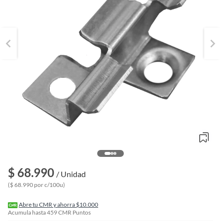
o
f
$ 68.990
n
/ Unidad
I
($ 68.990 por c/100u)
r
e
l
Abre tu CMR y ahorra $10.000
l
Acumula hasta
459
CMR Puntos
e