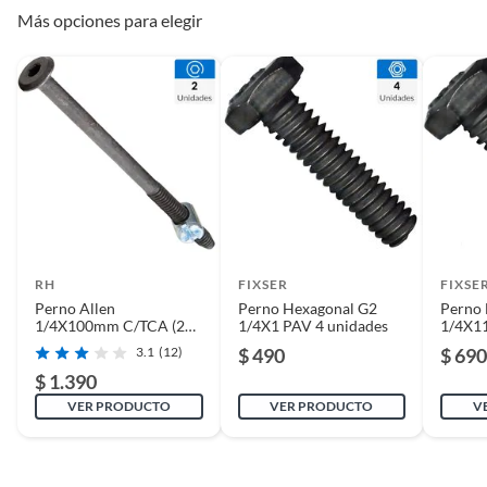
Productos que han sido informados como imperfectos, usados,
Más opciones para elegir
reparados, abiertos, de segunda selección, remanufacturados o
con alguna deficiencia, que sean comprados en esa condición a
un precio reducido.
Alimentos, bebidas, medicamentos, suplementos alimenticios,
vitaminas, entre otros análogos.
Pinturas de un color a solicitud.
Plantas.
De uso personal.
RH
FIXSER
FIXSE
Perno Allen
Perno Hexagonal G2
Perno 
1/4X100mm C/TCA (2
1/4X1 PAV 4 unidades
1/4X11
unidades)
unidad
3.1
(12)
$ 490
$ 69
$ 1.390
VER PRODUCTO
VER PRODUCTO
V