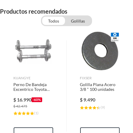
Productos recomendados
Todos
Golillas
KUANGYE
FIXSER
Perno De Bandeja
Golilla Plana Acero
Excentrico Toyota
3/8 " 100 unidades
Hilux 20052016
$
16.990
$
9.490
-60%
$
42.475
(
9
)
(
1
)