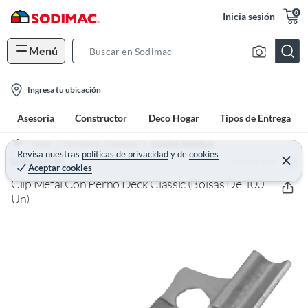
0
Inicia sesión
Menú
S
e
l
a
Ingresa tu ubicación
o
r
Asesoría
Constructor
Deco Hogar
Tipos de Entrega
c
c
a
h
Home
Ferretería - Fijaciones
Ganchos Metálicos
t
Revisa nuestras
políticas de privacidad
y
de
cookies
B
(0)
C
LORENZINI
Aceptar cookies
e
i
a
r
Clip Metal Con Perno Deck Classic (Bolsas De 100
o
r
r
a
Un)
n
r
-
i
c
o
n