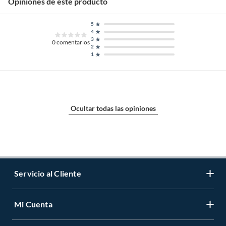
Opiniones de este producto
5
4
3
0
comentarios
2
1
Ocultar todas las opiniones
Servicio al Cliente
Mi Cuenta
Contáctanos
Medios de Pago