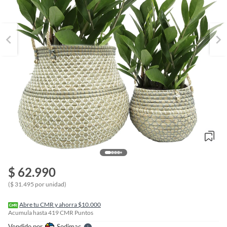
o
f
$ 62.990
n
I
($ 31.495 por unidad)
r
e
l
Abre tu CMR y ahorra $10.000
l
Acumula hasta
419
CMR Puntos
e
Vendido por
Sodimac