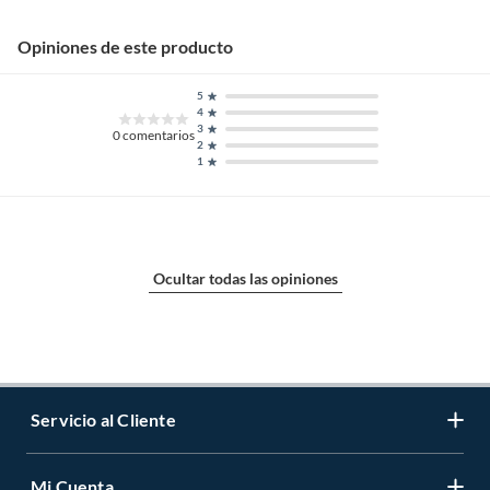
Opiniones de este producto
5
4
3
0
comentarios
2
1
Ocultar todas las opiniones
Servicio al Cliente
Mi Cuenta
Contáctanos