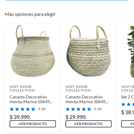
resistentes asas, podrás moverlos fácilmente de un lugar
reparados, abiertos, de segunda selección, remanufacturados o
a otro.
con alguna deficiencia, que sean comprados en esa condición a
Más opciones para elegir
un precio reducido.
Alimentos, bebidas, medicamentos, suplementos alimenticios,
vitaminas, entre otros análogos.
Pinturas de un color a solicitud.
Plantas.
De uso personal.
JUST HOME
JUST HOME
JUST 
COLLECTION
COLLECTION
COLLE
Canasto Decorativo
Canasto Decorativo
Set 2 
Hierba Marina 50X45
Hierba Marina 30X45
Cm Boho Chic Hogar
Cm
5
(6)
5
(4)
$ 38.
$ 39.990
$ 29.990
VER PRODUCTO
VER PRODUCTO
V
Complementa tu Decoración