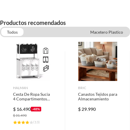
Para complementar la compra de tus canastos, te
recomendamos explorar nuestras opciones en plantas
artificiales, para agregar vida a tus espacios, o velas y
Productos recomendados
candelabros, para crear un ambiente acogedor y cálido.
Dale el toque final a tu decoración con estos artículos que
Todos
Macetero Plastico
combinan a la perfección con el estilo de tus nuevos
Figuras decorativas y otros adornos
Macetero de Cemento
canastos.
Canastos
Flores y plantas artificiales
Organizadores
HALMAN
BRIC
Cesta De Ropa Sucia
Canastos Tejidos para
4 Compartimentos
Almacenamiento
Multifunción
$
16.490
$
29.990
-48%
$
31.490
(
13
)