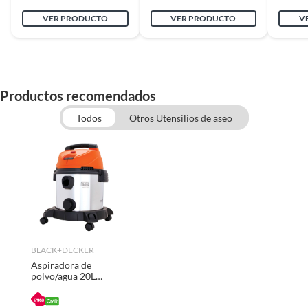
VER PRODUCTO
VER PRODUCTO
V
Incluye
cepillos
Garantía
6 meses
Productos recomendados
Todos
Otros Utensilios de aseo
BLACK+DECKER
Aspiradora de
polvo/agua 20L
1600W
BLACK+DECKER