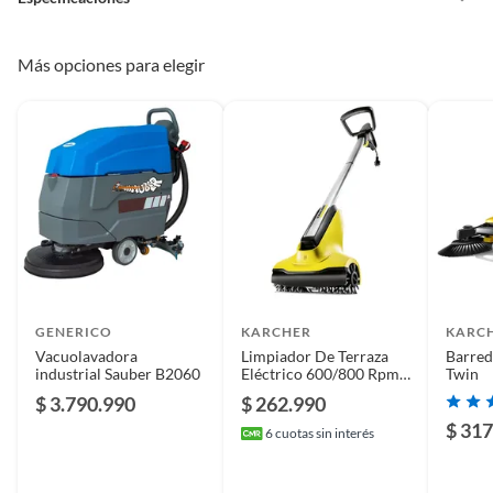
Pinturas de un color a solicitud.
Plantas.
De uso personal.
País de origen
China
Más opciones para elegir
Detalle de la garantía
6 MESES
Condicion del
Nuevo
producto
Detalle de la
NUEVO ARMADO
Condición
GENERICO
KARCHER
KARC
Vacuolavadora
Limpiador De Terraza
Barred
industrial Sauber B2060
Eléctrico 600/800 Rpm
Twin
Modelo
BF 522 17
Conexión Manguera
$ 3.790.990
$ 262.990
Jardín
$ 317
6
cuotas sin interés
Voltaje
220