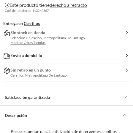
Este producto tiene
derecho a retracto
Cód. del producto: 113240567
Entrega en
Cerrillos
Sin stock en tienda
Seleccion Ubicacion, Metropolitana De Santiago
Mostrar Otras Tiendas
Envío a domicilio
Sin retiro en un punto
Cerrillos, Metropolitana De Santiago
Satisfacción garantizada
Por ley, tienes hasta
10 días para devolver un producto
si te arrepientes
de la compra.
Descripción
Debe estar en perfecto estado, con todas sus etiquetas, sellos intactos y
sin uso, tal como te lo entregamos. Ten en cuenta que lo debes haber
Posee estanque para la utilización de detergentes, cepillos
comprado por internet y que hay ciertas categorías que no tienen este