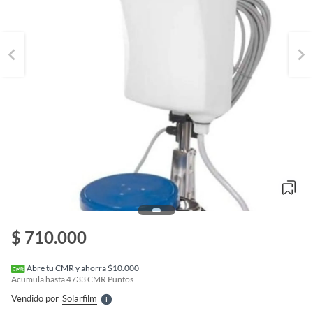
o
f
n
$ 710.000
I
r
e
l
Abre tu CMR y ahorra $10.000
l
Acumula hasta
4733
CMR Puntos
e
Vendido por
Solarfilm
S