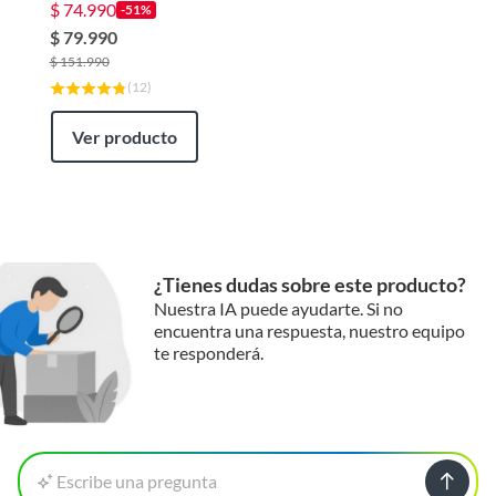
$
74.990
-51%
$
79.990
$
151.990
(
12
)
Ver producto
¿Tienes dudas sobre este producto?
Nuestra IA puede ayudarte. Si no
encuentra una respuesta, nuestro equipo
te responderá.
Escribe una pregunta