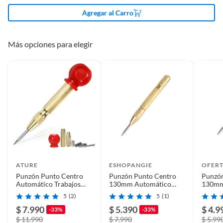
Alto
13cm
Agregar al Carro
Ancho
3cm
Más opciones para elegir
ATURE
ESHOPANGIE
OFER
Punzón Punto Centro
Punzón Punto Centro
Punzón
Automático Trabajos
130mm Automático
130mm
Pesados Ergonómico
Punzón Central
Punzón
5
(2)
5
(1)
$ 7.990
$ 5.390
$ 4.9
-33%
-33%
$ 11.990
$ 7.990
$ 5.99