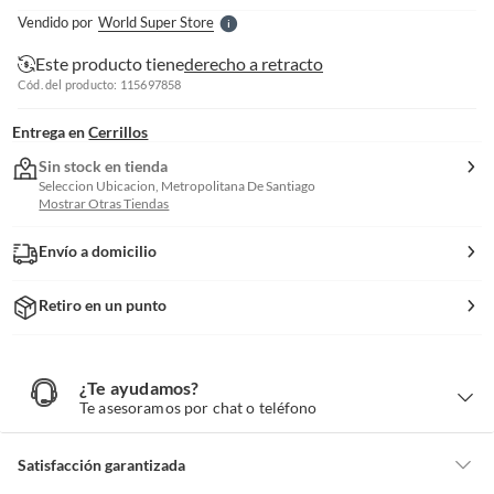
e
Vendido por
World Super Store
S
Este producto tiene
derecho a retracto
Cód. del producto: 115697858
Entrega en
Cerrillos
Sin stock en tienda
Seleccion Ubicacion, Metropolitana De Santiago
Mostrar Otras Tiendas
Envío a domicilio
Retiro en un punto
¿Te ayudamos?
¿
T
Te asesoramos por chat o teléfono
e
a
y
u
d
Satisfacción garantizada
a
m
o