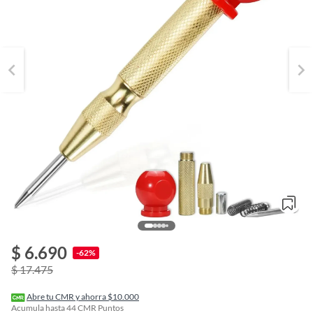
o
f
$ 6.690
n
-62%
I
$ 17.475
r
e
l
Abre tu CMR y ahorra $10.000
l
Acumula hasta
44
CMR Puntos