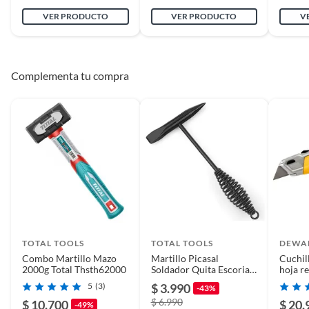
VER PRODUCTO
VER PRODUCTO
V
Complementa tu compra
TOTAL TOOLS
TOTAL TOOLS
DEWA
Combo Martillo Mazo
Martillo Picasal
Cuchill
2000g Total Thsth62000
Soldador Quita Escoria
hoja r
Mango Cresorte
DWHT
5
(3)
$ 3.990
-43%
$ 6.990
$ 10.700
$ 20.
-49%