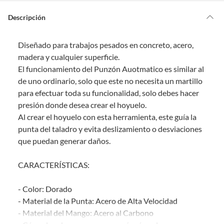
s
Por ley, tienes hasta
10 días para devolver un producto
si te arrepientes
?
de la compra.
Descripción
Debe estar en perfecto estado, con todas sus etiquetas, sellos intactos y
sin uso, tal como te lo entregamos. Ten en cuenta que lo debes haber
Diseñado para trabajos pesados en concreto, acero,
comprado por internet y que hay ciertas categorías que no tienen este
derecho:
madera y cualquier superficie.
El funcionamiento del Punzón Auotmatico es similar al
Productos que, por su naturaleza, no puedan ser devueltos,
de uno ordinario, solo que este no necesita un martillo
puedan deteriorarse o caducar con rapidez.
para efectuar toda su funcionalidad, solo debes hacer
Confeccionados a la medida.
presión donde desea crear el hoyuelo.
De uso personal.
Al crear el hoyuelo con esta herramienta, este guía la
En sodimac.cl te damos
30 días desde que recibes el producto
. Debe
punta del taladro y evita deslizamiento o desviaciones
estar en perfecto estado, con todas sus etiquetas y sin uso, tal como te lo
que puedan generar daños.
entregamos.
Productos digitales que se entregan a través de una descarga
CARACTERÍSTICAS:
electrónica, por ejemplo, cupones de experiencia o programas
para el computador.
- Color: Dorado
Productos a pedido o confeccionados a medida.
- Material de la Punta: Acero de Alta Velocidad
Productos que han sido informados como imperfectos, usados,
- Material del Mango: Acero al Carbono
reparados, abiertos, de segunda selección, remanufacturados o