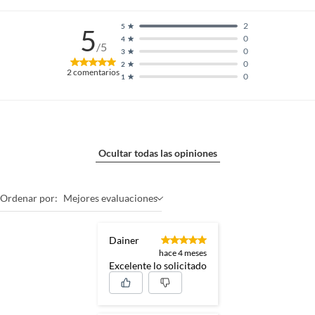
2
5
5
0
4
/5
0
3
0
2
2
comentarios
0
1
Ocultar todas las opiniones
Ordenar por:
Mejores evaluaciones
Dainer
hace 4 meses
Excelente lo solicitado