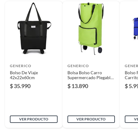
Tipo de candado
No tiene
Tamaño del
Grande
bolso/maleta
Ancho
49
GENERICO
GENERICO
GENE
Bolso De Viaje
Bolsa Bolso Carro
Bolso 
42x22x60cm
Supermercado Plegable
Carrit
Número de ruedas
4
Portatil Con Ruedas
Reutili
$ 35.990
$ 13.890
$ 5.9
Bolsillo para portátil
Sí
Expandible
Sí
VER PRODUCTO
VER PRODUCTO
V
Ruedas 360
Sí