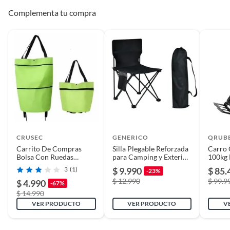
Complementa tu compra
Manilla retráctil
No
CRUSEC
GENERICO
QRUB
Carrito De Compras
Silla Plegable Reforzada
Carro 
Bolsa Con Ruedas
para Camping y Exterior
100kg 
Multiusos Plegable
con Bolso de Transporte
Alumi
3
(1)
$ 9.990
$ 85.
-23%
$ 12.990
$ 99.9
$ 4.990
-67%
$ 14.990
VER PRODUCTO
VER PRODUCTO
V