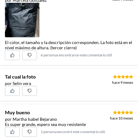
por Marcela Gonzalez
El color, el tamaño y la descripción corresponden. La foto está en el
nivel máximo de altura. (tercer cierre)
6 personas encontraron este comentario útil.
Tal cual la foto
hace 9 meses
por Selin vera
Muy bueno
hace 10 meses
por Martha Isabel Bejarano
Es super grande, espero sea muy resistente
1 persona encontró este comentario útil.