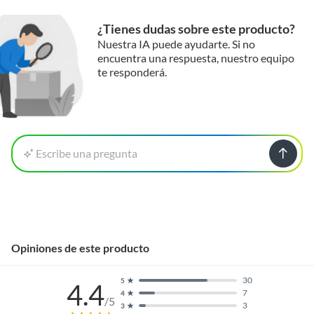
¿Tienes dudas sobre este producto?
Nuestra IA puede ayudarte. Si no
encuentra una respuesta, nuestro equipo
te responderá.
Escribe una pregunta
Opiniones de este producto
30
5
4.4
7
4
/5
3
3