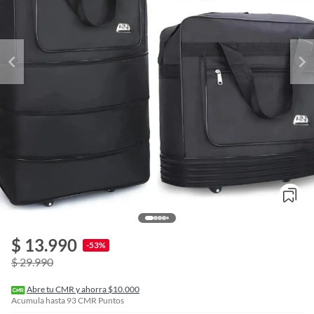
o
f
$ 13.990
n
-53%
I
$ 29.990
r
e
l
Abre tu CMR y ahorra $10.000
l
Acumula hasta
93
CMR Puntos
e