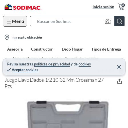
0
Inicia sesión
Menú
S
e
l
a
Ingresa tu ubicación
o
r
Asesoría
Constructor
Deco Hogar
Tipos de Entrega
c
c
a
h
Home
Herramientas y máquinas - Herramientas manuales
t
Revisa nuestras
políticas de privacidad
y
de
cookies
B
Otras herramientas manuales
C
Aceptar cookies
(0)
e
CROSSMAN
i
a
r
o
r
r
Juego Llave Dados 1/2 10-32 Mm Crossman 27
a
n
Pzs
r
-
i
c
o
n