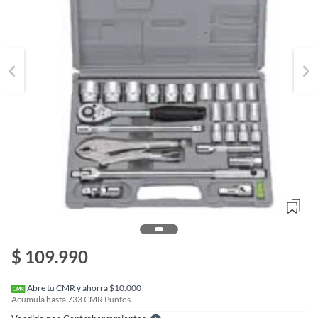
o
f
n
$ 109.990
I
r
e
l
Abre tu CMR y ahorra $10.000
l
Acumula hasta
733
CMR Puntos
e