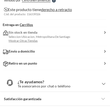
Vendido por
Centroherramientas
S
Este producto tiene
derecho a retracto
Cód. del producto: 116339326
Entrega en
Cerrillos
Sin stock en tienda
Seleccion Ubicacion, Metropolitana De Santiago
Mostrar Otras Tiendas
Envío a domicilio
Retiro en un punto
¿Te ayudamos?
¿
T
Te asesoramos por chat o teléfono
e
a
y
u
d
Satisfacción garantizada
a
m
o
s
Por ley, tienes hasta
10 días para devolver un producto
si te arrepientes
?