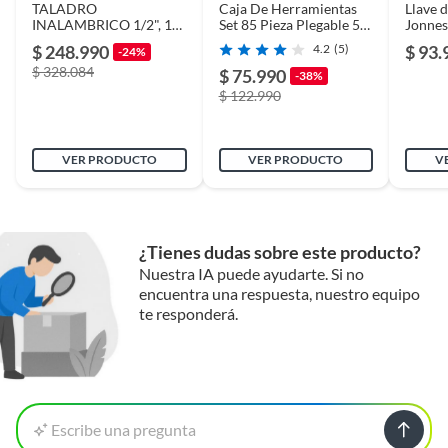
TALADRO
Caja De Herramientas
Llave 
Ancho
20
INALAMBRICO 1/2", 18
Set 85 Pieza Plegable 5
Jonnes
V, 13Ah
Niveles Metal
100 N
$ 248.990
4.2
(5)
$ 93.
-24%
(DDF453SYE)MAKITA
$ 328.084
$ 75.990
Presentación
Caja
-38%
$ 122.990
VER PRODUCTO
VER PRODUCTO
V
¿Tienes dudas sobre este producto?
Nuestra IA puede ayudarte. Si no
encuentra una respuesta, nuestro equipo
te responderá.
Escribe una pregunta