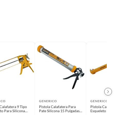
ICO
GENERICO
GENERICO
 Calafatera 9 Tipo
Pistola Calafatera Para
Pistola Calafat
to Para Silicona
Pate Silicona 15 Pulgadas
Esqueleto Para 
k
Toolmak
Toolmak