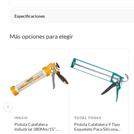
Plantas.
De uso personal.
Especificaciones
País de origen
China
Más opciones para elegir
Condicion del producto
Nuevo
Material
Alumin
Detalle de la garantía
6 Mese
Modelo
HCG01
INGCO
TOTAL TOOLS
Pistola Calafatera
Pistola Calafatera 9 Tipo
Tipo de trabajo
Profesi
Industrial 380Mm/15"
Esqueleto Para Silicona
Ingco Hcg0115
Total