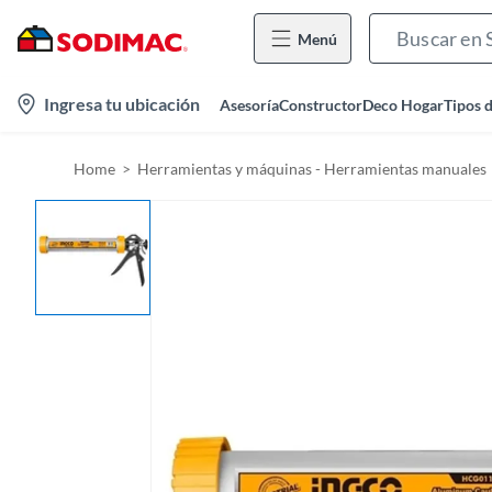
Menú
l
Ingresa tu ubicación
Asesoría
Constructor
Deco Hogar
Tipos 
o
c
Home
Herramientas y máquinas - Herramientas manuales
a
t
i
o
n
-
i
c
o
n