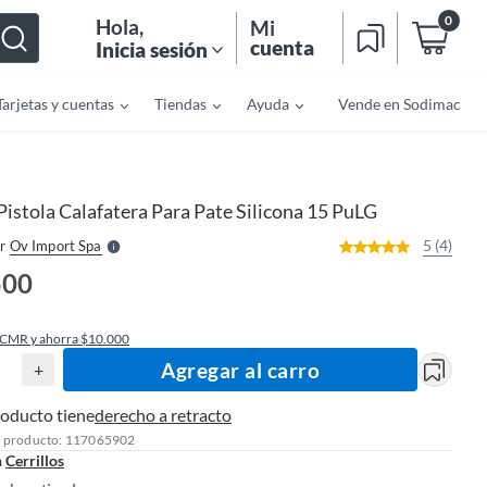
0
Hola
,
Mi
cuenta
Inicia sesión
Tarjetas y cuentas
Tiendas
Ayuda
Vende en Sodimac
o
f
n
I
r
e
Pistola Calafatera Para Pate Silicona 15 PuLG
l
l
e
5 (4)
r
Ov Import Spa
S
500
 CMR y ahorra $10.000
Agregar al carro
+
roducto tiene
derecho a retracto
l producto: 117065902
n
Cerrillos