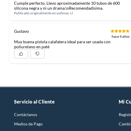
Cumple perfecto. Llevo aproximadamente 10 tubos de 600
silicona negra y ni un drama.\nRecomendadisima.
Publicado originalmente en
sodimac.cl
Gustavo
hace 4 años
Muy buena pistola calafatera ideal para ser usada con
poliuretano en paté
Servicio al Cliente
Mi C
Contáctanos
Regist
Medios de Pago
Cambi