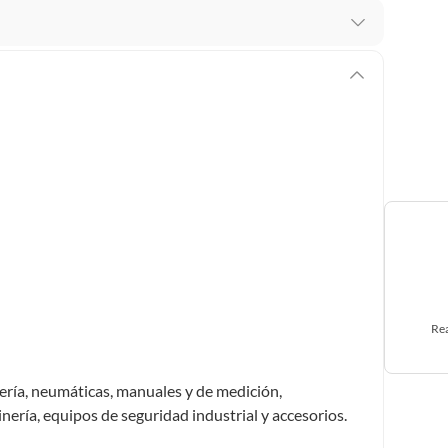
 te arrepientes de la compra.
os intactos y sin uso, tal como te lo entregamos. Ten
hay ciertas categorías que no tienen este derecho:
edan deteriorarse o caducar con rapidez.
ucto
. Debe estar en perfecto estado, con todas sus
arga electrónica, por ejemplo, cupones de experiencia o
Rea
usados, reparados, abiertos, de segunda selección,
s en esa condición a un precio reducido.
tería, neumáticas, manuales y de medición,
itaminas, entre otros análogos.
inería, equipos de seguridad industrial y accesorios.