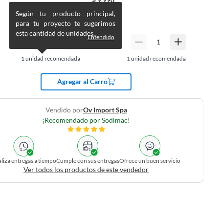
$
12.490
Según tu producto principal,
para tu proyecto te sugerimos
esta cantidad de unidades.
Entendido
1
unidad recomendada
1
unidad recomendada
Agregar al Carro
Vendido por
Ov Import Spa
¡Recomendado por Sodimac!
liza entregas a tiempo
Cumple con sus entregas
Ofrece un buen servicio
Ver todos los productos de este vendedor