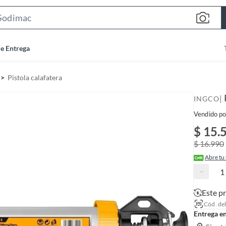
S
e
a
de Entrega
r
c
Pistola calafatera
h
B
|
INGCO
a
Vendido po
r
$ 15.
$ 16.990
Abre tu
−
Este p
Cód. de
Entrega e