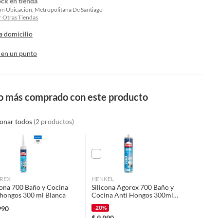
ock en tienda
on Ubicacion, Metropolitana De Santiago
 Otras Tiendas
a domicilio
 en un punto
o más comprado con este producto
ionar todos
(2 productos)
REX
HENKEL
cona 700 Baño y Cocina
Silicona Agorex 700 Baño y
hongos 300 ml Blanca
Cocina Anti Hongos 300ml
Blanca
-20%
990
$
9.990