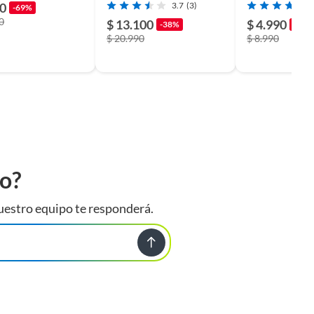
90
3.7
(3)
-69%
0
$ 13.100
$ 4.990
-38%
-44%
$ 20.990
$ 8.990
to?
uestro equipo te responderá.