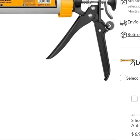
Sin st
Selecci
Mostrar
Envío 
Retiro
L
Selecc
AGO
Sili
Anti
$
6.