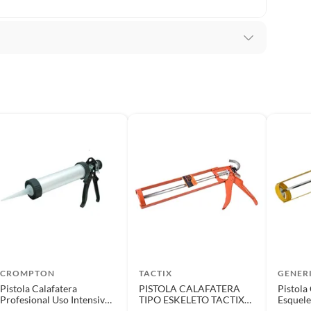
io
s
15
CROMPTON
TACTIX
GENER
Pistola Calafatera
PISTOLA CALAFATERA
Pistola
onal
Profesional Uso Intensivo
TIPO ESKELETO TACTIX
Esquele
Aluminio Crownman
DE 9
Toolma