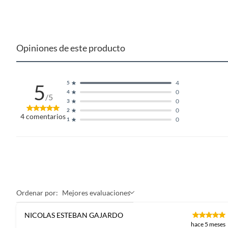
Opiniones de este producto
4
5
5
0
4
/5
0
3
0
2
4
comentarios
0
1
Ordenar por:
Mejores evaluaciones
NICOLAS ESTEBAN GAJARDO
hace 5 meses