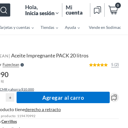
0
Hola
,
Mi
cuenta
Inicia sesión
Tarjetas y cuentas
Tiendas
Ayuda
Vende en Sodimac
o
f
n
I
r
e
Aceite Impregnante PACK 20 litros
|
l
LEAN
l
e
5 (2)
r
Fuzeclean
S
990
lt)
 CMR y ahorra $10.000
Agregar al carro
+
roducto tiene
derecho a retracto
l producto: 119470992
n
Cerrillos