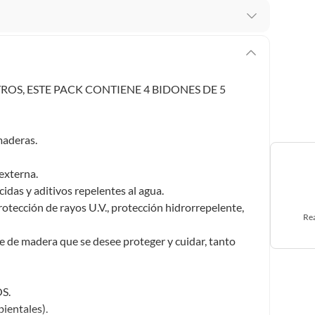
 te arrepientes de la compra.
os intactos y sin uso, tal como te lo entregamos. Ten
hay ciertas categorías que no tienen este derecho:
OS, ESTE PACK CONTIENE 4 BIDONES DE 5
edan deteriorarse o caducar con rapidez.
maderas.
ucto
. Debe estar en perfecto estado, con todas sus
 externa.
icidas y aditivos repelentes al agua.
arga electrónica, por ejemplo, cupones de experiencia o
otección de rayos U.V., protección hidrorrepelente,
Rea
ie de madera que se desee proteger y cuidar, tanto
usados, reparados, abiertos, de segunda selección,
s en esa condición a un precio reducido.
itaminas, entre otros análogos.
S.
ientales).