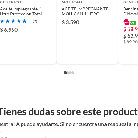
GENERICO
MOHICAN
GENER
Aceite Impregnante. 1
ACEITE IMPREGNANTE
Bencina
impregnante pack 20 litros
Litro Protección Total
MOHICAN 1 LITRO
Dideval
Madera
5
(2)
$ 3.590
$ 58.
$ 6.990
$ 62.
$ 89.90
s
Tienes dudas sobre este produc
estra IA puede ayudarte. Si no encuentra una respuesta, n