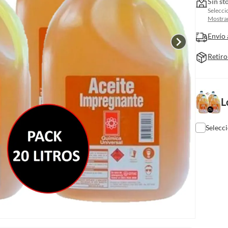
Sin st
Selecci
Mostrar
Envío 
Retiro
L
Selecc