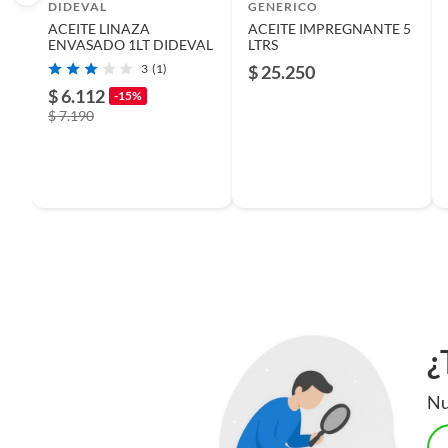
DIDEVAL
GENERICO
ACEITE LINAZA
ACEITE IMPREGNANTE 5
Modelo
aceite 
ENVASADO 1LT DIDEVAL
LTRS
3
(1)
$ 25.250
$ 6.112
-15%
Superficie de aplicación
Madera
$ 7.190
Incluye
20 lts
Garantía
3 mese
Contenido
20
¿
Nu