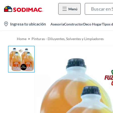
Menú
l
Ingresa tu ubicación
Asesoría
Constructor
Deco Hogar
Tipos 
o
c
Home
Pinturas - Diluyentes, Solventes y Limpiadores
a
t
i
o
n
-
i
c
o
n