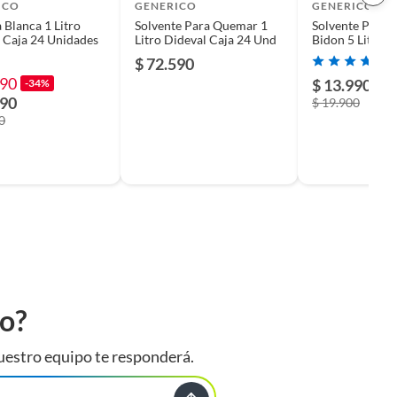
ICO
GENERICO
GENERICO
 Blanca 1 Litro
Solvente Para Quemar 1
Solvente Para
 Caja 24 Unidades
Litro Dideval Caja 24 Und
Bidon 5 Litros 
$ 72.590
990
$ 13.990
-34%
-3
990
$ 19.900
0
to?
uestro equipo te responderá.