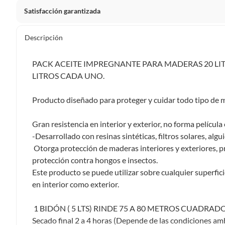
Satisfacción garantizada
Por ley, tienes hasta
10 días para devolver un producto
si
Descripción
Debe estar en perfecto estado, con todas sus etiquetas, sell
en cuenta que lo debes haber comprado por internet y que 
PACK ACEITE IMPREGNANTE PARA MADERAS 20 LITR
Productos que, por su naturaleza, no puedan ser devueltos, pu
LITROS CADA UNO.
Confeccionados a la medida.
De uso personal.
Producto diseñado para proteger y cuidar todo tipo de 
En sodimac.cl te damos
30 días desde que recibes el prod
Gran resistencia en interior y exterior, no forma película
etiquetas y sin uso, tal como te lo entregamos.
-Desarrollado con resinas sintéticas, filtros solares, algu
Productos digitales que se entregan a través de una desc
Otorga protección de maderas interiores y exteriores, pr
programas para el computador.
protección contra hongos e insectos.
Productos a pedido o confeccionados a medida.
Este producto se puede utilizar sobre cualquier superfic
Productos que han sido informados como imperfectos, 
en interior como exterior.
remanufacturados o con alguna deficiencia, que sean comprado
Alimentos, bebidas, medicamentos, suplementos alimenticios, v
1 BIDÓN ( 5 LTS) RINDE 75 A 80 METROS CUADRADO
Pinturas de un color a solicitud.
Secado final 2 a 4 horas (Depende de las condiciones amb