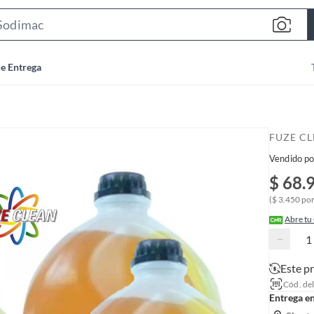
S
e
a
de Entrega
r
c
h
B
FUZE C
a
Vendido po
r
$ 68.
($ 3.450 por 
Abre tu
−
Este p
Cód. de
Entrega e