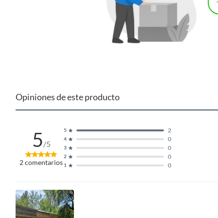
Opiniones de este producto
2
5
5
0
4
/5
0
3
0
2
2
comentarios
0
1