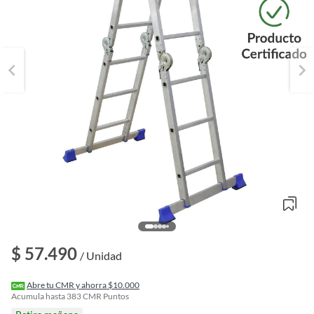
o
$ 57.490
f
/ Unidad
n
I
r
Abre tu CMR y ahorra $10.000
e
Acumula hasta
383
CMR Puntos
l