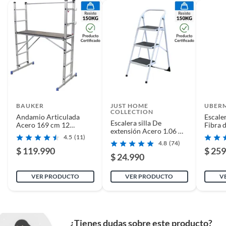
BAUKER
JUST HOME
UBER
COLLECTION
Andamio Articulada
Escale
Escalera silla De
Acero 169 cm 12
Fibra 
extensión Acero 1.06 m
Peldaños
24 Pel
4.5
(11)
3 Peldaños
4.8
(74)
$ 119.990
$ 259
$ 24.990
VER PRODUCTO
VER PRODUCTO
V
¿Tienes dudas sobre este producto?