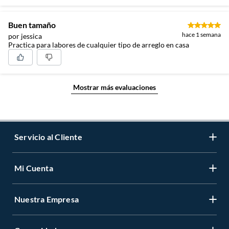
Buen tamaño
hace 1 semana
por jessica
Practica para labores de cualquier tipo de arreglo en casa
Mostrar más evaluaciones
Servicio al Cliente
Mi Cuenta
Contáctanos
Medios de Pago
Nuestra Empresa
Registrate
Cambios y Devoluciones
Cambiar Contraseña