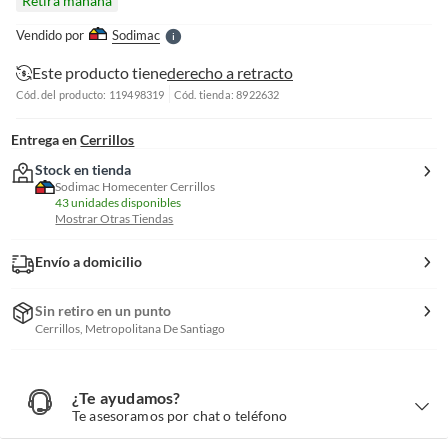
Retira mañana
l
e
Vendido por
Sodimac
S
Este producto tiene
derecho a retracto
Cód. del producto: 119498319
Cód. tienda: 8922632
Entrega en
Cerrillos
Stock en tienda
Sodimac Homecenter Cerrillos
43 unidades disponibles
Mostrar Otras Tiendas
Envío a domicilio
Sin retiro en un punto
Cerrillos, Metropolitana De Santiago
¿Te ayudamos?
¿
T
Te asesoramos por chat o teléfono
e
a
y