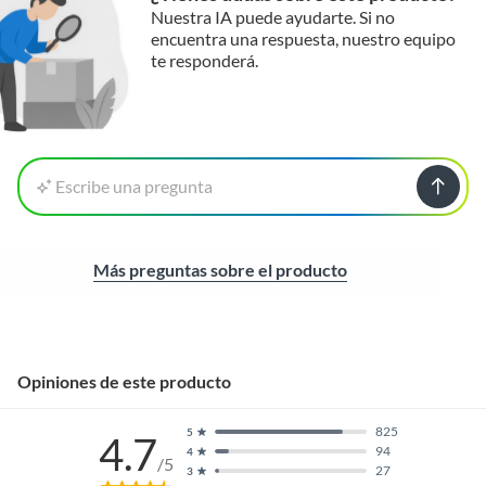
Nuestra IA puede ayudarte. Si no
encuentra una respuesta, nuestro equipo
te responderá.
Escribe una pregunta
Más preguntas sobre el producto
Opiniones de este producto
825
5
4.7
94
4
/5
27
3