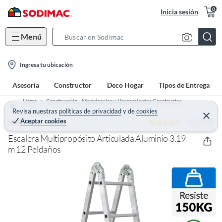
0
Inicia sesión
Menú
S
e
l
a
Ingresa tu ubicación
o
r
Asesoría
Constructor
Deco Hogar
Tipos de Entrega
c
c
a
h
Home
Construcción - Maquinarias y Herramientas Constructor
t
Revisa nuestras
políticas de privacidad
y
de
cookies
B
Escaleras
C
Aceptar cookies
4.7 (980)
e
KARSON
i
a
r
o
r
r
Escalera Multipropósito Articulada Aluminio 3.19
a
n
m 12 Peldaños
r
-
i
c
o
n