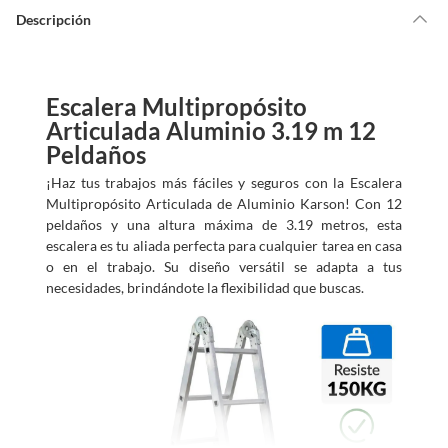
u
d
Descripción
a
m
o
s
?
Escalera Multipropósito
Articulada Aluminio 3.19 m 12
Peldaños
¡Haz tus trabajos más fáciles y seguros con la Escalera
Multipropósito Articulada de Aluminio Karson! Con 12
peldaños y una altura máxima de 3.19 metros, esta
escalera es tu aliada perfecta para cualquier tarea en casa
o en el trabajo. Su diseño versátil se adapta a tus
necesidades, brindándote la flexibilidad que buscas.